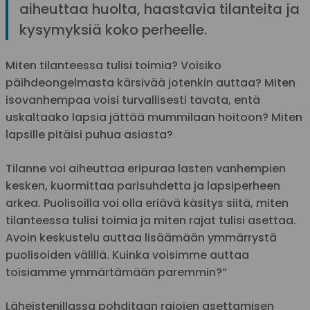
aiheuttaa huolta, haastavia tilanteita ja
kysymyksiä koko perheelle.
Miten tilanteessa tulisi toimia? Voisiko
päihdeongelmasta kärsivää jotenkin auttaa? Miten
isovanhempaa voisi turvallisesti tavata, entä
uskaltaako lapsia jättää mummilaan hoitoon? Miten
lapsille pitäisi puhua asiasta?
Tilanne voi aiheuttaa eripuraa lasten vanhempien
kesken, kuormittaa parisuhdetta ja lapsiperheen
arkea. Puolisoilla voi olla eriävä käsitys siitä, miten
tilanteessa tulisi toimia ja miten rajat tulisi asettaa.
Avoin keskustelu auttaa lisäämään ymmärrystä
puolisoiden välillä. Kuinka voisimme auttaa
toisiamme ymmärtämään paremmin?”
Läheistenillassa pohditaan rajojen asettamisen