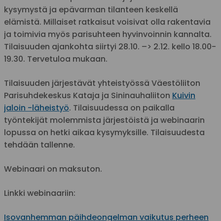
kysymystä ja epävarman tilanteen keskellä
elämistä. Millaiset ratkaisut voisivat olla rakentavia
ja toimivia myös parisuhteen hyvinvoinnin kannalta.
Tilaisuuden ajankohta siirtyi 28.10. –> 2.12. kello 18.00-
19.30. Tervetuloa mukaan.
Tilaisuuden järjestävät yhteistyössä Väestöliiton
Parisuhdekeskus Kataja ja Sininauhaliiton
Kuivin
jaloin -läheistyö
. Tilaisuudessa on paikalla
työntekijät molemmista järjestöistä ja webinaarin
lopussa on hetki aikaa kysymyksille. Tilaisuudesta
tehdään tallenne.
Webinaari on maksuton.
Linkki webinaariin:
Isovanhemman päihdeongelman vaikutus perheen