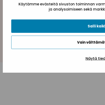
Käytämme evästeitä sivuston toiminnan varmi
ja analysoimiseen sekä markki
Tietosuojaseloste
Evästeseloste
Saavutettav
Salli kaik
Vain välttäm
Takaisin ylös
Näytä tie