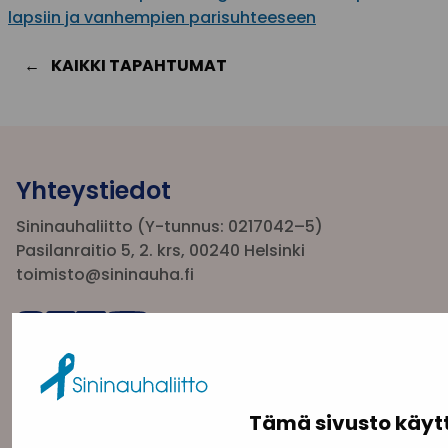
lapsiin ja vanhempien parisuhteeseen
KAIKKI TAPAHTUMAT
Yhteystiedot
Sininauhaliitto (Y-tunnus: 0217042–5)
Pasilanraitio 5, 2. krs, 00240 Helsinki
toimisto@sininauha.fi
Tämä sivusto käyt