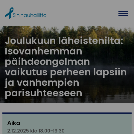
Ohita valikko
Joulukuun läheistenilta:
Isovanhemman
päihdeongelman
vaikutus perheen lapsiin
ja vanhempien
parisuhteeseen
Aika
2.12.2025 klo 18.00-19.30