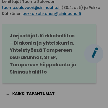
kehittäjät Tuomo Salovuori
tuomo.salovuori@sininauha.fi
(30.4. asti) ja Pekko
Kähkönen
pekko.kahkonen@sininauha.fi
Järjestäjät: Kirkkohallitus 
– Diakonia ja yhteiskunta. 
i
Yhteistyössä Tampereen 
seurakunnat, STEP, 
Tampereen hiippakunta ja 
Sininauhaliitto
KAIKKI TAPAHTUMAT