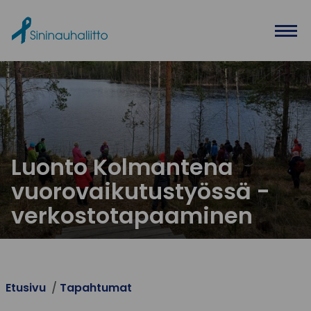
Ohita valikko
Luonto Kolmantena
vuorovaikutustyössä -
verkostotapaaminen
Etusivu
Tapahtumat