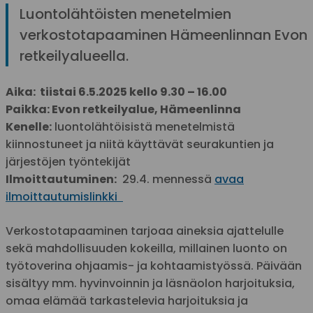
Luontolähtöisten menetelmien
verkostotapaaminen Hämeenlinnan Evon
retkeilyalueella.
Aika: tiistai 6.5.2025 kello 9.30 – 16.00
Paikka: Evon retkeilyalue, Hämeenlinna
Kenelle:
luontolähtöisistä menetelmistä
kiinnostuneet ja niitä käyttävät seurakuntien ja
järjestöjen työntekijät
Ilmoittautuminen:
29.4. mennessä
avaa
ilmoittautumislinkki
Verkostotapaaminen tarjoaa aineksia ajattelulle
sekä mahdollisuuden kokeilla, millainen luonto on
työtoverina ohjaamis- ja kohtaamistyössä. Päivään
sisältyy mm. hyvinvoinnin ja läsnäolon harjoituksia,
omaa elämää tarkastelevia harjoituksia ja