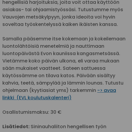
hengellisiä harjoituksia, joita voit ottaa käyttöön
asiakas- tai ohjaamistyössäsi. Tutustumme myös
Vauvojen metsäkylpyyn, jonka ideoita voi hyvin
soveltaa työskentelyssä kaiken ikäisten kanssa.
Samalla pääsemme itse kokemaan ja kokeilemaan
luontolähtöisiä menetelmiä ja nauttimaan
luontopäivästä Evon kauniissa kangasmetsässä.
Vietämme koko päivän ulkona, eli varaa mukaan
sään mukaiset vaatteet. Sateen sattuessa
käytössämme on tilava katos. Päivään sisältyy
kahvia, teetä, sämpylää ja lämmin lounas. Tutustu
ohjelmaan (kyytiasiat yms) tarkemmin
-> avaa
linkki (EVL koulutuskalenteri)
Osallistumismaksu: 30 €
Lisätiedot:
Sininauhaliiton hengellisen työn