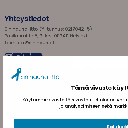
Yhteystiedot
Sininauhaliitto (Y-tunnus: 0217042–5)
Pasilanraitio 5, 2. krs, 00240 Helsinki
toimisto@sininauha.fi
Tämä sivusto käyt
Käytämme evästeitä sivuston toiminnan varmi
ja analysoimiseen sekä markki
Tietosuojaseloste
Evästeseloste
Saavutettav
Salli kaik