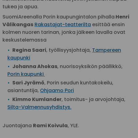
tukea ja apua.
SuomiAreenalla Porin kaupungintalon pihalla
Henri
Välikangas
Rakastajat-teatterilta
esittää ensin
kolmen nuoren tarinan, jonka jälkeen lavalla ovat
keskustelemassa
Regina Saari
, työllisyysjohtaja,
Tampereen
kaupunki
Johanna Ahokas
, nuorisoyksikön päällikkö,
Porin kaupunki
Sari Jyrämö
, Porin seudun kuntakokeilu,
asiantuntija,
Ohjaamo Pori
Kimmo Kumlander
, toimitus- ja arvojohtaja,
Silta-Valmennusyhdistys.
Juontajana
Rami Koivula
, YLE.