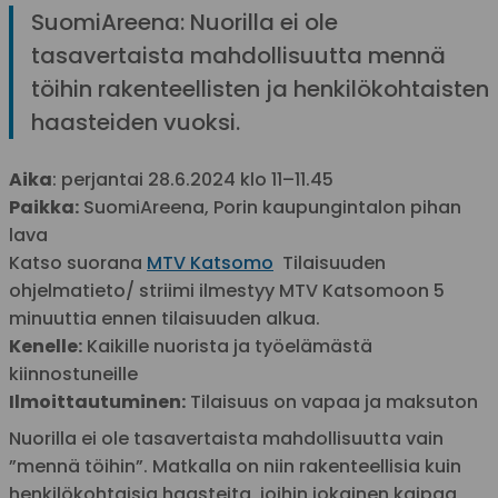
SuomiAreena: Nuorilla ei ole
tasavertaista mahdollisuutta mennä
töihin rakenteellisten ja henkilökohtaisten
haasteiden vuoksi.
Aika
: perjantai 28.6.2024 klo 11–11.45
Paikka:
SuomiAreena, Porin kaupungintalon pihan
lava
Katso suorana
MTV Katsomo
Tilaisuuden
ohjelmatieto/ striimi ilmestyy MTV Katsomoon 5
minuuttia ennen tilaisuuden alkua.
Kenelle:
Kaikille nuorista ja työelämästä
kiinnostuneille
Ilmoittautuminen:
Tilaisuus on vapaa ja maksuton
Nuorilla ei ole tasavertaista mahdollisuutta vain
”mennä töihin”. Matkalla on niin rakenteellisia kuin
henkilökohtaisia haasteita, joihin jokainen kaipaa