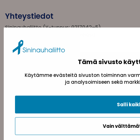
Yhteystiedot
Sininauhaliitto (Y-tunnus: 0217042–5)
Pasilanraitio 5, 2. krs, 00240 Helsinki
toimisto@sininauha.fi
Tämä sivusto käyt
Käytämme evästeitä sivuston toiminnan varmi
ja analysoimiseen sekä markki
Salli kaik
Tietosuojaseloste
Evästeseloste
Saavutettav
Vain välttäm