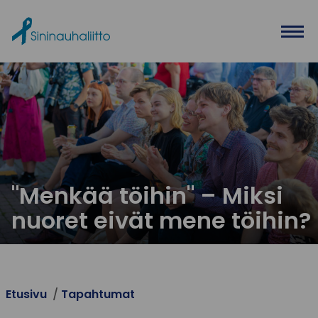
Ohita valikko
"Menkää töihin" – Miksi
nuoret eivät mene töihin?
Etusivu
Tapahtumat