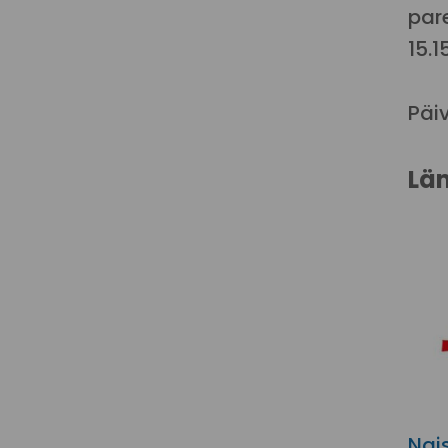
par
15.
Päi
Lä
Nai