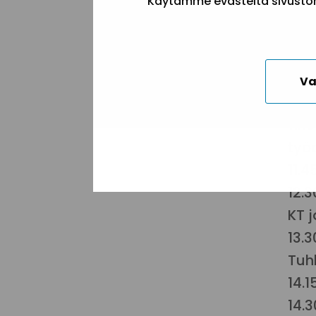
Käytämme evästeitä sivuston 
9.3
9. 
Kar
10.
Va
10.
11.
työ
11.
12.
KT 
13.
Tuh
14.
14.