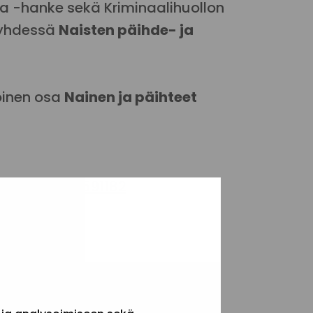
aa -hanke sekä Kriminaalihuollon
t yhdessä
Naisten päihde- ja
oinen osa
Nainen ja päihteet
20464157579591182