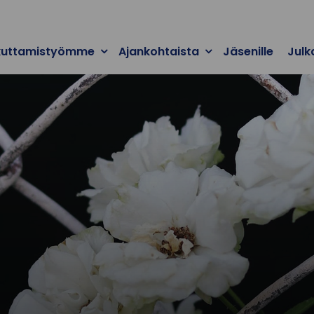
kuttamistyömme
Ajankohtaista
Jäsenille
Julk