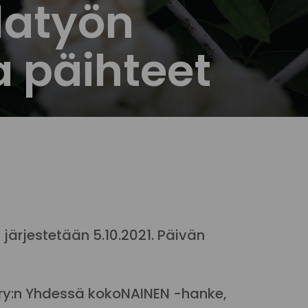
latyön
a päihteet
järjestetään 5.10.2021. Päivän
lut ry:n Yhdessä kokoNAINEN -hanke,