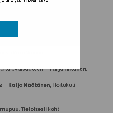
 ja analysoimiseen sekä
ry
tä päihdehoidosta. – YTT
Teija
 Ikonen
, A-Kiltojen Liitto ry
nainen – naiseutta vahvistava
dessä KokoNainen
ja tulevaisuuteen –
Tarja Hiltunen
,
us –
Katja Näätänen,
Hoitokoti
Sumupuu
, Tietoisesti kohti