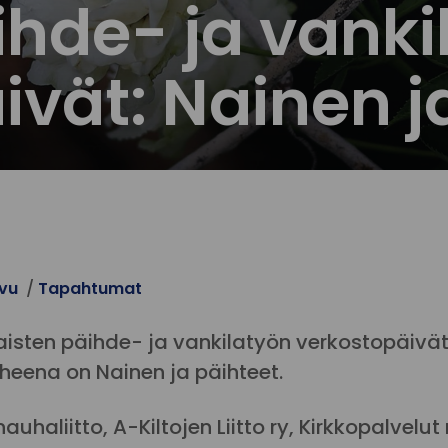
ihde- ja vanki
ivät: Nainen j
ivu
Tapahtumat
aisten päihde- ja vankilatyön verkostopäivät 
iheena on Nainen ja päihteet.
nauhaliitto, A-Kiltojen Liitto ry, Kirkkopalve