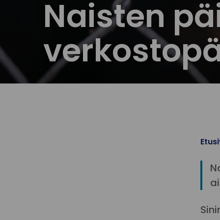
Naisten pä
verkostopä
Etus
N
a
Sini