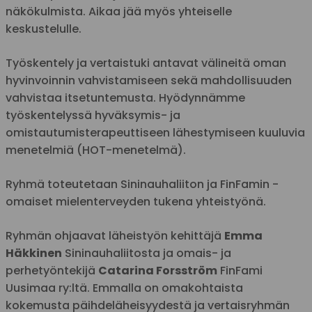
näkökulmista. Aikaa jää myös yhteiselle
keskustelulle.
Työskentely ja vertaistuki antavat välineitä oman
hyvinvoinnin vahvistamiseen sekä mahdollisuuden
vahvistaa itsetuntemusta. Hyödynnämme
työskentelyssä hyväksymis- ja
omistautumisterapeuttiseen lähestymiseen kuuluvia
menetelmiä (HOT-menetelmä).
Ryhmä toteutetaan Sininauhaliiton ja FinFamin -
omaiset mielenterveyden tukena yhteistyönä.
Ryhmän ohjaavat läheistyön kehittäjä
Emma
Häkkinen
Sininauhaliitosta ja omais- ja
perhetyöntekijä
Catarina Forsström
FinFami
Uusimaa ry:ltä. Emmalla on omakohtaista
kokemusta päihdeläheisyydestä ja vertaisryhmän