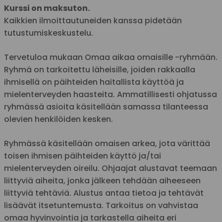
Kurssi on maksuton.
Kaikkien ilmoittautuneiden kanssa pidetään
tutustumiskeskustelu.
Tervetuloa mukaan Omaa aikaa omaisille -ryhmään.
Ryhmä on tarkoitettu läheisille, joiden rakkaalla
ihmisellä on päihteiden haitallista käyttöä ja
mielenterveyden haasteita. Ammatillisesti ohjatussa
ryhmässä asioita käsitellään samassa tilanteessa
olevien henkilöiden kesken.
Ryhmässä käsitellään omaisen arkea, jota värittää
toisen ihmisen päihteiden käyttö ja/tai
mielenterveyden oireilu. Ohjaajat alustavat teemaan
liittyviä aiheita, jonka jälkeen tehdään aiheeseen
liittyviä tehtäviä. Alustus antaa tietoa ja tehtävät
lisäävät itsetuntemusta. Tarkoitus on vahvistaa
omaa hyvinvointia ja tarkastella aiheita eri