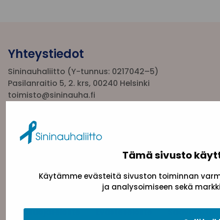
Yhteystiedot
Sininauhaliitto (Y-tunnus: 0217042–5)
Pasilanraitio 5, 2. krs, 00240 Helsinki
toimisto@sininauha.fi
Tämä sivusto käyt
Käytämme evästeitä sivuston toiminnan varmi
ja analysoimiseen sekä markki
Tietosuojaseloste
Evästeseloste
Saavutettav