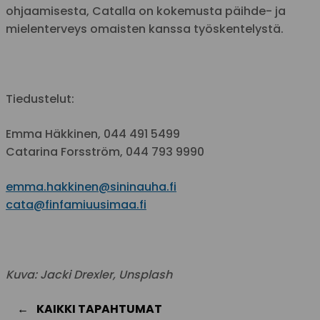
ohjaamisesta, Catalla on kokemusta päihde- ja
mielenterveys omaisten kanssa työskentelystä.
Tiedustelut:
Emma Häkkinen, 044 491 5499
Catarina Forsström, 044 793 9990
emma.hakkinen@sininauha.fi
cata@finfamiuusimaa.fi
Kuva: Jacki Drexler, Unsplash
KAIKKI TAPAHTUMAT