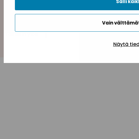
Salli kaik
Vain välttäm
Takaisin ylös
Näytä tie