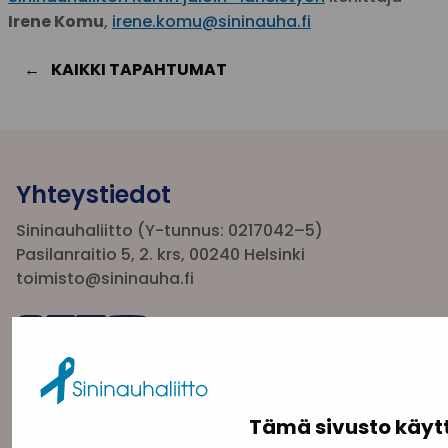
Irene Komu
,
irene.komu@sininauha.fi
KAIKKI TAPAHTUMAT
Yhteystiedot
Sininauhaliitto (Y-tunnus: 0217042–5)
Pasilanraitio 5, 2. krs, 00240 Helsinki
toimisto@sininauha.fi
Tämä sivusto käyt