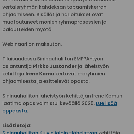
vertaisryhmän kahdeksan tapaamiskerran
ohjaamiseen. Sisällöt ja harjoitukset ovat
muotoutuneet monien ryhmäprosessien ja
palautteiden myötä.
Webinaari on maksuton.
Tilaisuudessa Sininauhaliiton EMPPA-työn
asiantuntija
Pirkko Justander
ja läheistyön
kehittäjä
Irene Komu
kertovat eroryhmien
ohjaamisesta ja esittelevät opasta.
Sininauhaliiton läheistyön kehittäjän Irene Komun
laatima opas valmistui keväällä 2025.
Lue lisää
oppaasta.
Lisätietoja
:
Sininauhaliiton Kuivin jaloin -läheistyön
kehittäjä