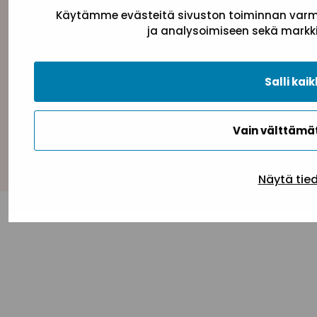
Käytämme evästeitä sivuston toiminnan varmi
ja analysoimiseen sekä markki
Tietosuojaseloste
Evästeseloste
Saavutettav
Salli kaik
Vain välttäm
Takaisin ylös
Näytä tie