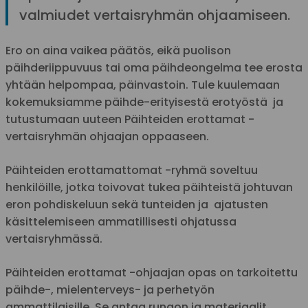
valmiudet vertaisryhmän ohjaamiseen.
Ero on aina vaikea päätös, eikä puolison
päihderiippuvuus tai oma päihdeongelma tee erosta
yhtään helpompaa, päinvastoin. Tule kuulemaan
kokemuksiamme päihde-erityisestä erotyöstä ja
tutustumaan uuteen Päihteiden erottamat -
vertaisryhmän ohjaajan oppaaseen.
Päihteiden erottamattomat -ryhmä soveltuu
henkilöille, jotka toivovat tukea päihteistä johtuvan
eron pohdiskeluun sekä tunteiden ja ajatusten
käsittelemiseen ammatillisesti ohjatussa
vertaisryhmässä.
Päihteiden erottamat -ohjaajan opas on tarkoitettu
päihde-, mielenterveys- ja perhetyön
ammattilaisille. Se antaa rungon ja materiaalit