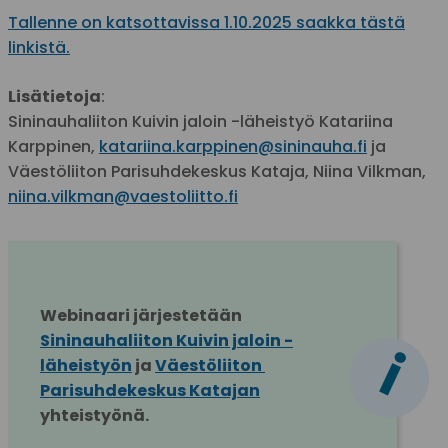
Tallenne on katsottavissa 1.10.2025 saakka tästä
linkistä.
Lisätietoja
:
Sininauhaliiton Kuivin jaloin -läheistyö Katariina
Karppinen,
katariina.karppinen@sininauha.fi
ja
Väestöliiton Parisuhdekeskus Kataja, Niina Vilkman,
niina.vilkman@vaestoliitto.fi
Webinaari järjestetään 
Sininauhaliiton Kuivin jaloin -
i
läheistyön
 ja 
Väestöliiton 
Parisuhdekeskus Katajan
yhteistyönä.