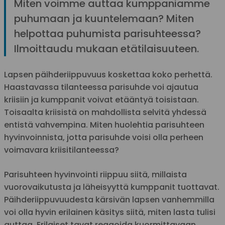
Miten voimme auttaa kumppaniamme
puhumaan ja kuuntelemaan? Miten
helpottaa puhumista parisuhteessa?
Ilmoittaudu mukaan etätilaisuuteen.
Lapsen päihderiippuvuus koskettaa koko perhettä.
Haastavassa tilanteessa parisuhde voi ajautua
kriisiin ja kumppanit voivat etääntyä toisistaan.
Toisaalta kriisistä on mahdollista selvitä yhdessä
entistä vahvempina. Miten huolehtia parisuhteen
hyvinvoinnista, jotta parisuhde voisi olla perheen
voimavara kriisitilanteessa?
Parisuhteen hyvinvointi riippuu siitä, millaista
vuorovaikutusta ja läheisyyttä kumppanit tuottavat.
Päihderiippuvuudesta kärsivän lapsen vanhemmilla
voi olla hyvin erilainen käsitys siitä, miten lasta tulisi
auttaa. Erilaiset tavat reagoida kuormittavaan