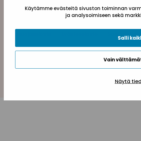
Käytämme evästeitä sivuston toiminnan varmi
ja analysoimiseen sekä markki
Tietosuojaseloste
Evästeseloste
Saavutettav
Salli kaik
Vain välttäm
Takaisin ylös
Näytä tie