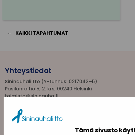
KAIKKI TAPAHTUMAT
Yhteystiedot
Sininauhaliitto (Y-tunnus: 0217042–5)
Pasilanraitio 5, 2. krs, 00240 Helsinki
toimisto@sininauha.fi
Tämä sivusto käyt