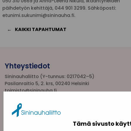
050 310 0669 ja Anna-Leena Nikula, ikääntyneiden
päihdetyön kehittäjä, 044 901 3299. Sähköposti:
etunimi.sukunimi@sininauha.fi.
KAIKKI TAPAHTUMAT
Yhteystiedot
Sininauhaliitto (Y-tunnus: 0217042–5)
Pasilanraitio 5, 2. krs, 00240 Helsinki
toimisto@sininauha.fi
Tämä sivusto käyt