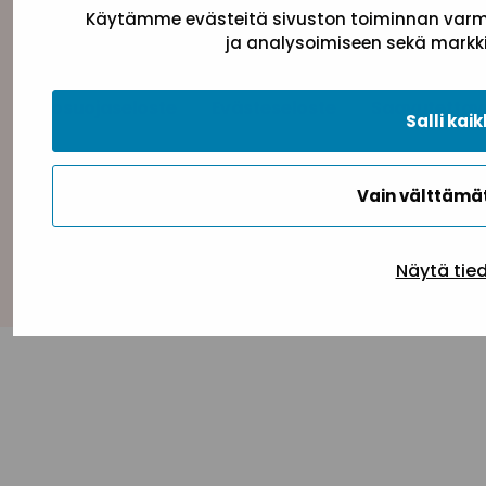
Käytämme evästeitä sivuston toiminnan varmi
ja analysoimiseen sekä markki
Tietosuojaseloste
Evästeseloste
Saavutettav
Salli kaik
Vain välttäm
Takaisin ylös
Näytä tie