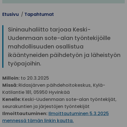
Etusivu
Tapahtumat
Sininauhaliitto tarjoaa Keski-
Uudenmaan sote-alan työntekijöille
mahdollisuuden osallistua
ikääntyneiden päihdetyön ja läheistyön
työpajoihin.
Milloin:
to 20.3.2025
Missä:
Ridasjärven päihdehoitokeskus, K
ylä-
Katilantie 181, 05950 Hyvinkää
Kenelle:
Keski-Uudenmaan sote-alan työntekijät,
seurakuntien ja järjestöjen työntekijät
Ilmoittautuminen:
Ilmoittautuminen 5.3.2025
mennessä tämän linkin kautta.