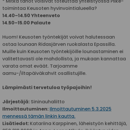
* Mitkä tahot voisivat toteuttaa yhteistyössä Pilke-
toimintaa Keusoten hyvinvointialueella?
14.40–14.50 Yhteenveto
14.50–15.00 Palaute
Huom! Keusoten työntekijät voivat halutessaan
ostaa lounaan Ridasjärven ruokalasta Epassilla.
Muille kuin Keusoten työntekijöille lounastaminen ei
valitettavasti ole mahdollista, ja mukaan kannattaa
varata omat eväät. Tarjoamme
aamu-/iltapäiväkahvit osallistujille.
Lämpimästi tervetuloa työpajoihin!
Järjestäjä:
Sininauhaliitto
Ilmoittautuminen:
Ilmoittautuminen 5.3.2025
mennessä tämän linkin kautta.
Lisätiedot:
Katariina Karppinen, läheistyön kehittäjä,