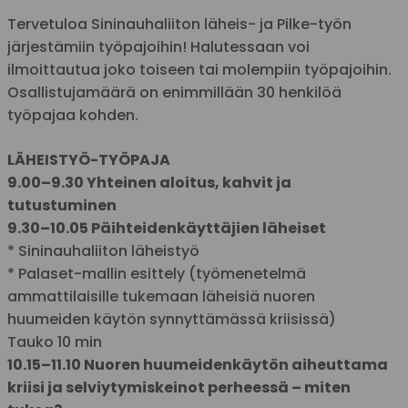
Tervetuloa Sininauhaliiton läheis- ja Pilke-työn
järjestämiin työpajoihin! Halutessaan voi
ilmoittautua joko toiseen tai molempiin työpajoihin.
Osallistujamäärä on enimmillään 30 henkilöä
työpajaa kohden.
LÄHEISTYÖ-TYÖPAJA
9.00–9.30 Yhteinen aloitus, kahvit ja
tutustuminen
9.30–10.05 Päihteidenkäyttäjien läheiset
* Sininauhaliiton läheistyö
* Palaset-mallin esittely (työmenetelmä
ammattilaisille tukemaan läheisiä nuoren
huumeiden käytön synnyttämässä kriisissä)
Tauko 10 min
10.15–11.10 Nuoren huumeidenkäytön aiheuttama
kriisi ja selviytymiskeinot perheessä – miten