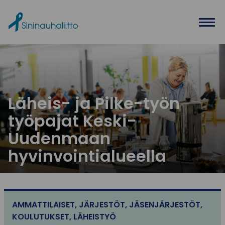
Ohita valikko
Läheis- ja Pilke-työn
työpajat Keski-
Uudenmaan
hyvinvointialueella
AMMATTILAISET
,
JÄRJESTÖT
,
JÄSENJÄRJESTÖT
,
KOULUTUKSET
,
LÄHEISTYÖ