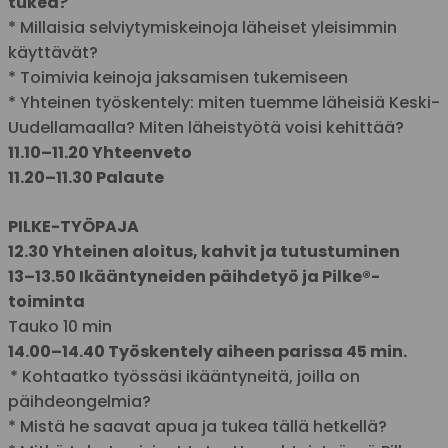
tukea?
* Millaisia selviytymiskeinoja läheiset yleisimmin
käyttävät?
* Toimivia keinoja jaksamisen tukemiseen
* Yhteinen työskentely: miten tuemme läheisiä Keski-
Uudellamaalla? Miten läheistyötä voisi kehittää?
11.10–11.20 Yhteenveto
11.20–11.30 Palaute
PILKE-TYÖPAJA
12.30 Yhteinen aloitus, kahvit ja tutustuminen
13–13.50 Ikääntyneiden päihdetyö ja Pilke®-
toiminta
Tauko 10 min
14.00–14.40 Työskentely aiheen parissa 45 min.
* Kohtaatko työssäsi ikääntyneitä, joilla on
päihdeongelmia?
* Mistä he saavat apua ja tukea tällä hetkellä?