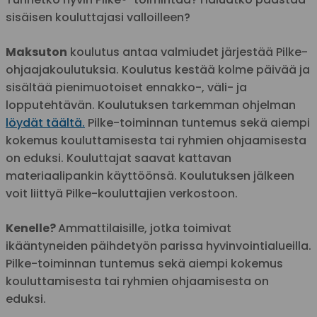
sisäisen kouluttajasi valloilleen?
Maksuton
koulutus antaa valmiudet järjestää Pilke-
ohjaajakoulutuksia. Koulutus kestää kolme päivää ja
sisältää pienimuotoiset ennakko-, väli- ja
lopputehtävän. Koulutuksen tarkemman ohjelman
löydät täältä.
Pilke-toiminnan tuntemus sekä aiempi
kokemus kouluttamisesta tai ryhmien ohjaamisesta
on eduksi. Kouluttajat saavat kattavan
materiaalipankin käyttöönsä. Koulutuksen jälkeen
voit liittyä Pilke-kouluttajien verkostoon.
Kenelle?
Ammattilaisille, jotka toimivat
ikääntyneiden päihdetyön parissa hyvinvointialueilla.
Pilke-toiminnan tuntemus sekä aiempi kokemus
kouluttamisesta tai ryhmien ohjaamisesta on
eduksi.