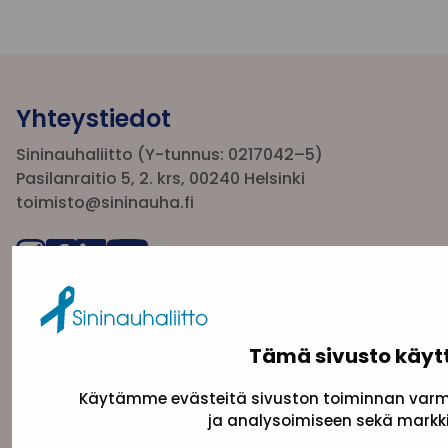
Yhteystiedot
Sininauhaliitto (Y-tunnus: 0217042–5)
Pasilanraitio 5, 2. krs, 00240 Helsinki
toimisto@sininauha.fi
Tämä sivusto käyt
Käytämme evästeitä sivuston toiminnan varmi
ja analysoimiseen sekä markki
Tietosuojaseloste
Evästeseloste
Saavutettav