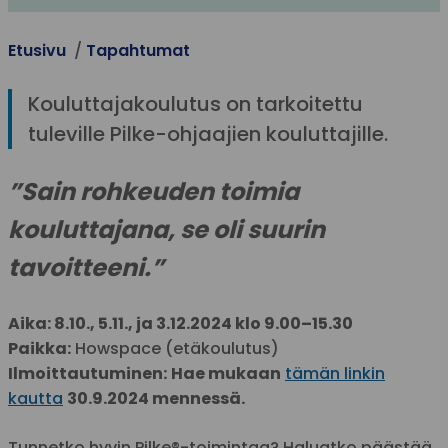
Etusivu
Tapahtumat
Kouluttajakoulutus on tarkoitettu
tuleville Pilke-ohjaajien kouluttajille.
”Sain rohkeuden toimia
kouluttajana, se oli suurin
tavoitteeni.”
Aika: 8.10., 5.11., ja 3.12.2024 klo 9.00–15.30
Paikka:
Howspace (etäkoulutus)
Ilmoittautuminen:
Hae mukaan
tämän linkin
kautta
30.9.2024 mennessä.
Tunnetko hyvin Pilke®-toimintaa? Haluatko päästää