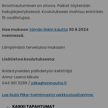
Ilmoittautuminen on sitova. Paikat täytetään
hakujärjestyksessä. Koulutukseen mahtuu enintään
15 osallistujaa.
Hae mukaan
tämän linkin kautta
30.9.2024
mennessä.
Lämpimästi tervetuloa mukaan!
Lisätietoa koulutuksesta:
Ikääntyneiden päihdetyön kehittäjä
Anna-Leena Nikula
044 901 3299 /
pilke@sininauha.fi
Lue lisää Pilke-toiminnasta verkkosivuiltamme.
KAIKKI TAPAHTUMAT