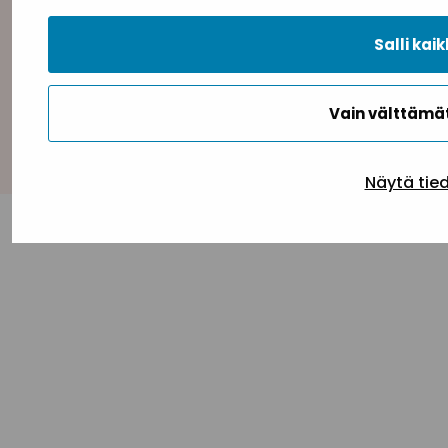
Salli kaik
Vain välttäm
Takaisin ylös
Näytä tie