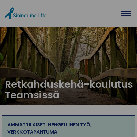
Ohita valikko
Retkahduskehä-koulutus
Teamsissä
AMMATTILAISET
,
HENGELLINEN TYÖ
,
VERKKOTAPAHTUMA