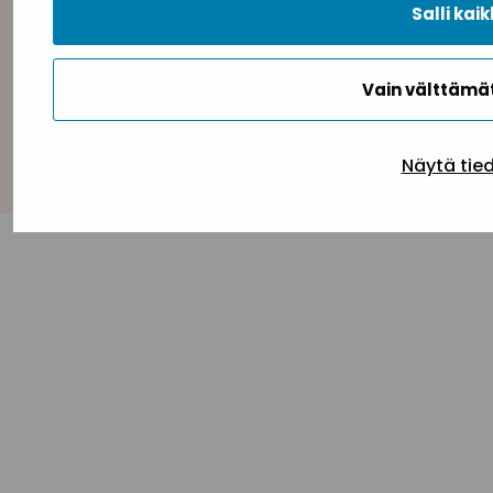
Salli kaik
Vain välttäm
Takaisin ylös
Näytä tie