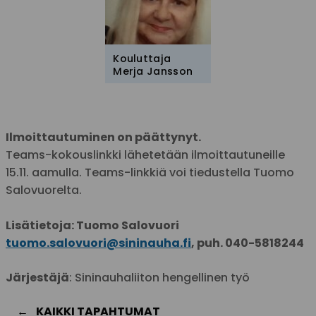
Kouluttaja
Merja Jansson
Ilmoittautuminen on päättynyt.
Teams-kokouslinkki lähetetään ilmoittautuneille
15.11. aamulla. Teams-linkkiä voi tiedustella Tuomo
Salovuorelta.
Lisätietoja: Tuomo Salovuori
tuomo.salovuori@sininauha.fi
, puh. 040-5818244
Järjestäjä
: Sininauhaliiton hengellinen työ
KAIKKI TAPAHTUMAT