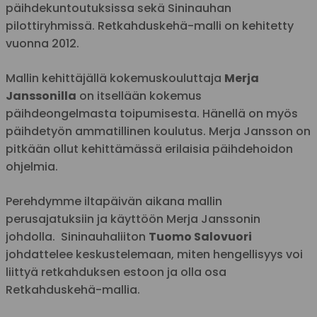
päihdekuntoutuksissa sekä Sininauhan
pilottiryhmissä. Retkahduskehä-malli on kehitetty
vuonna 2012.
Mallin kehittäjällä kokemuskouluttaja
Merja
Janssonilla
on itsellään kokemus
päihdeongelmasta toipumisesta. Hänellä on myös
päihdetyön ammatillinen koulutus. Merja Jansson on
pitkään ollut kehittämässä erilaisia päihdehoidon
ohjelmia.
Perehdymme iltapäivän aikana mallin
perusajatuksiin ja käyttöön Merja Janssonin
johdolla. Sininauhaliiton
Tuomo Salovuori
johdattelee keskustelemaan, miten hengellisyys voi
liittyä retkahduksen estoon ja olla osa
Retkahduskehä-mallia.