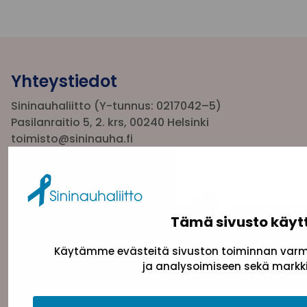
Yhteystiedot
Sininauhaliitto (Y-tunnus: 0217042–5)
Pasilanraitio 5, 2. krs, 00240 Helsinki
toimisto@sininauha.fi
Tämä sivusto käyt
Käytämme evästeitä sivuston toiminnan varmi
ja analysoimiseen sekä markki
Tietosuojaseloste
Evästeseloste
Saavutettav