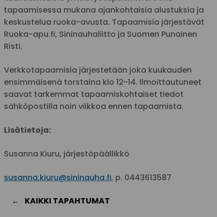
tapaamisessa mukana ajankohtaisia alustuksia ja
keskustelua ruoka-avusta. Tapaamisia järjestävät
Ruoka-apu.fi, Sininauhaliitto ja Suomen Punainen
Risti.
Verkkotapaamisia järjestetään joka kuukauden
ensimmäisenä torstaina klo 12-14. Ilmoittautuneet
saavat tarkemmat tapaamiskohtaiset tiedot
sähköpostilla noin viikkoa ennen tapaamista.
Lisätietoja:
Susanna Kiuru, järjestöpäällikkö
susanna.kiuru@sininauha.fi
, p. 0443613587
KAIKKI TAPAHTUMAT