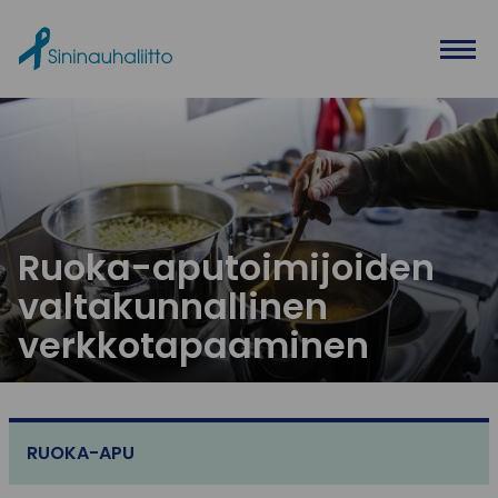
Ohita valikko
Ruoka-aputoimijoiden
valtakunnallinen
verkkotapaaminen
RUOKA-APU