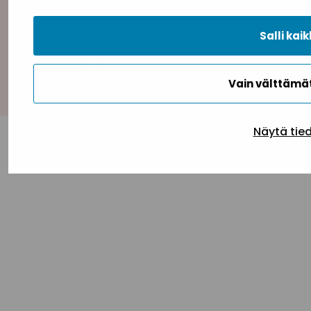
Salli kaik
Takaisin ylös
Vain välttäm
Näytä tie