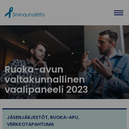
Ohita valikko
Ruoka-avun
valtakunnallinen
vaalipaneeli 2023
JÄSENJÄRJESTÖT
,
RUOKA-APU
,
VERKKOTAPAHTUMA