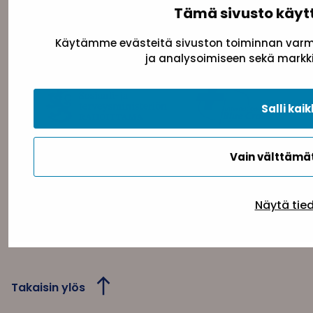
Tämä sivusto käyt
Pasilanraitio 5, 2. krs, 00240 Helsinki
toimisto@sininauha.fi
Käytämme evästeitä sivuston toiminnan varmi
ja analysoimiseen sekä markki
Salli kaik
Vain välttäm
Tietosuojaseloste
Evästeseloste
Saavutettav
Näytä tie
Takaisin ylös