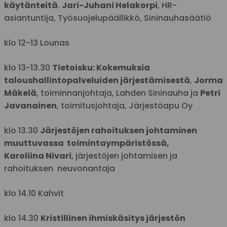
käytänteitä
.
Jari-Juhani Helakorpi
, HR-
asiantuntija, Työsuojelupäällikkö, Sininauhasäätiö
klo 12-13 Lounas
klo 13-13.30
Tietoisku: Kokemuksia
taloushallintopalveluiden järjestämisestä
,
Jorma
Mäkelä
, toiminnanjohtaja, Lahden Sininauha ja
Petri
Javanainen
, toimitusjohtaja, Järjestöapu Oy
klo 13.30
Järjestöjen rahoituksen johtaminen
muuttuvassa
toimintaympäristössä,
Karoliina
Nivari
,
järjestöjen
johtamisen ja
rahoituksen
neuvonantaja
klo 14.10 Kahvit
klo 14.30
Kristillinen ihmiskäsitys järjestön