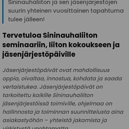
Sininauhaliiton ja sen jäsenjärjestöjen
suurin yhteinen vuosittainen tapahtuma
tulee jälleen!
Tervetuloa Sininauhaliiton
seminaariin, liiton kokoukseen ja
jäsenjärjestöpäiville
Jäsenjärjestöpäivät ovat mahdollisuus
oppia, oivaltaa, innostua, kohdata ja saada
vertaistukea. Jäsenjärjestöpäivät on
tarkoitettu kaikille Sininauhaliiton
jäsenjärjestöissä toimiville, ohjelmaa on
hallinnosta ja toiminnan suunnittelusta aina
asiakastyöhön – yhteistä jakamista ja
virkistystä unohtamatta.