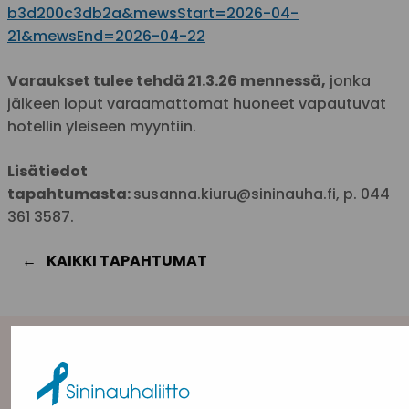
b3d200c3db2a&mewsStart=2026-04-
21&mewsEnd=2026-04-22
Varaukset tulee tehdä 21.3.26 mennessä,
jonka
jälkeen loput varaamattomat huoneet vapautuvat
hotellin yleiseen myyntiin.
Lisätiedot
tapahtumasta:
susanna.kiuru@sininauha.fi, p. 044
361 3587.
KAIKKI TAPAHTUMAT
Yhteystiedot
Sininauhaliitto (Y-tunnus: 0217042–5)