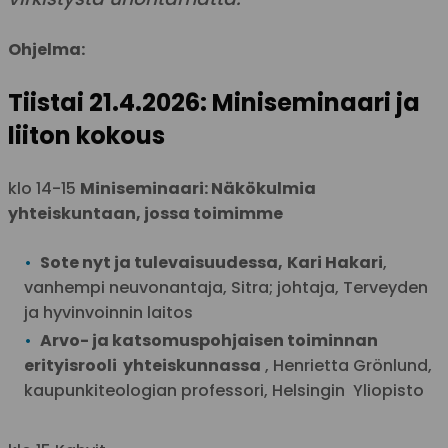
Ohjelma:
Tiistai 21.4.2026: Miniseminaari ja
liiton kokous
klo 14-15
Miniseminaari: Näkökulmia
yhteiskuntaan, jossa toimimme
Sote nyt ja tulevaisuudessa,
Kari Hakari
,
vanhempi neuvonantaja, Sitra; johtaja, Terveyden
ja hyvinvoinnin laitos
Arvo- ja katsomuspohjaisen toiminnan
erityisrooli
yhteiskunnassa
,
Henrietta Grönlund,
kaupunkiteologian professori, Helsingin
Yliopisto