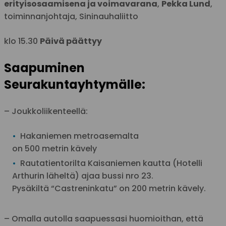
erityisosaamisena ja voimavarana
,
Pekka Lund
,
toiminnanjohtaja, Sininauhaliitto
klo 15.30
Päivä päättyy
Saapuminen
Seurakuntayhtymälle:
– Joukkoliikenteellä:
Hakaniemen metroasemalta
on 500 metrin kävely
Rautatientorilta Kaisaniemen kautta (Hotelli
Arthurin läheltä) ajaa bussi nro 23.
Pysäkiltä “Castreninkatu” on 200 metrin kävely.
– Omalla autolla saapuessasi huomioithan, että