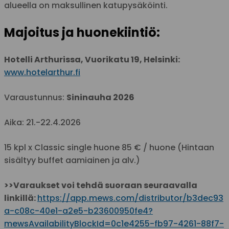
alueella on maksullinen katupysäköinti.
Majoitus ja huonekiintiö:
Hotelli Arthurissa, Vuorikatu 19, Helsinki:
www.hotelarthur.fi
Varaustunnus:
Sininauha 2026
Aika: 21.-22.4.2026
15 kpl x Classic single huone 85 € / huone (Hintaan
sisältyy buffet aamiainen ja alv.)
>>Varaukset voi tehdä suoraan seuraavalla
linkillä:
https://app.mews.com/distributor/b3dec93
a-c08c-40e1-a2e5-b23600950fe4?
mewsAvailabilityBlockId=0c1e4255-fb97-4261-88f7-