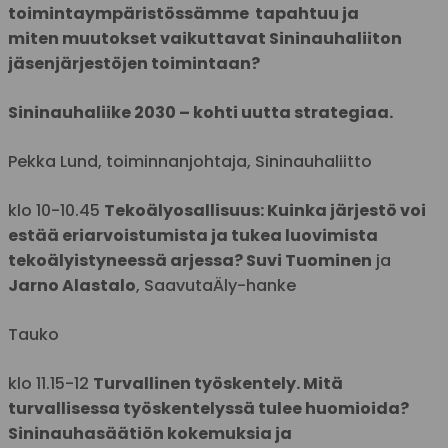
toimintaympäristössämme tapahtuu ja
miten muutokset vaikuttavat Sininauhaliiton
jäsenjärjestöjen toimintaan?
Sininauhaliike 2030 – kohti uutta strategiaa.
Pekka Lund, toiminnanjohtaja, Sininauhaliitto
klo 10-10.45
Tekoälyosallisuus: Kuinka järjestö voi
estää eriarvoistumista ja tukea luovimista
tekoälyistyneessä arjessa? Suvi Tuominen
ja
Jarno Alastalo
, SaavutaÄly-hanke
Tauko
klo 11.15-12
Turvallinen työskentely. Mitä
turvallisessa työskentelyssä tulee huomioida?
Sininauhasäätiön kokemuksia ja