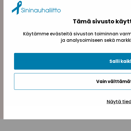
Tämä sivusto käyt
Käytämme evästeitä sivuston toiminnan varmi
ja analysoimiseen sekä markki
Tietosuojaseloste
Evästeseloste
Saavutettav
Salli kaik
Vain välttäm
Takaisin ylös
Näytä tie