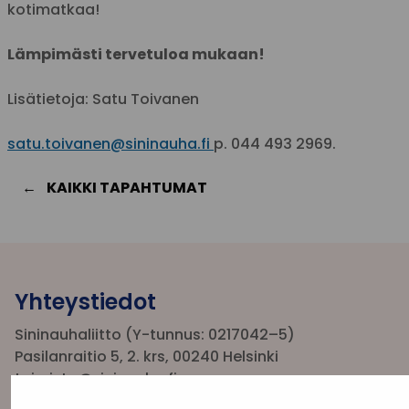
kotimatkaa!
Lämpimästi tervetuloa mukaan!
Lisätietoja: Satu Toivanen
satu.toivanen@sininauha.fi
p. 044 493 2969.
KAIKKI TAPAHTUMAT
Yhteystiedot
Sininauhaliitto (Y-tunnus: 0217042–5)
Pasilanraitio 5, 2. krs, 00240 Helsinki
toimisto@sininauha.fi