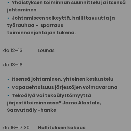
Yhdistyksen toiminnan suunnittelu ja itsensä
johtaminen
Johtamiseen selkeyttä, hallittavuutta ja
työrauhaa – sparraus
toiminnanjohtajan tukena.
klo 12–13 Lounas
klo 13–16
Itsensä johtaminen, yhteinen keskustelu
Vapaaehtoisuus järjestöjen voimavarana
Tekoälyä vai tekoälyttömyyttä
järjestötoiminnassa?
Jarno Alastalo,
Saavutaäly -hanke
klo 16–17.30
Hallituksen kokous