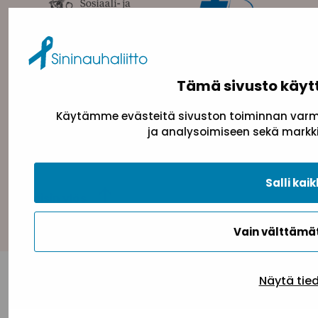
Tämä sivusto käyt
Tietosuojaseloste
Evästeseloste
Saavutettav
Käytämme evästeitä sivuston toiminnan varmi
ja analysoimiseen sekä markki
Salli kaik
Takaisin ylös
Vain välttäm
Näytä tie