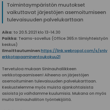
Toimintaympäristön muutokset
vaikuttavat järjestöjen asemoitumiseen
tulevaisuuden palvelukarttaan
Aika
: to 20.5.2021 klo 13-14.30
Paikka
: Teams-sovellus (Office 365:n tiimiyhteistyön
keskus)
Ilmoittautuminen
:
https://link.webropol.com/s/snlv
erkkotapaaminentoukokuu21
Tervetuloa mukaan Sininauhaliikkeen
verkkotapaamiseen! Aiheena on järjestöjen
asemoituminen tulevaisuuden palvelukarttaan.
Keskustelemme myös muista ajankohtaisista
asioista ja vaihdamme kuulumisia. Mukana on myös
muita Sininauhaliiton työntekijöitä.