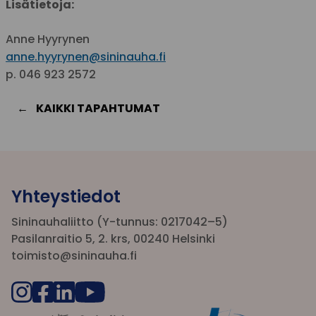
Lisätietoja:
Anne Hyyrynen
anne.hyyrynen@sininauha.fi
p. 046 923 2572
KAIKKI TAPAHTUMAT
Yhteystiedot
Sininauhaliitto (Y-tunnus: 0217042–5)
Pasilanraitio 5, 2. krs, 00240 Helsinki
toimisto@sininauha.fi