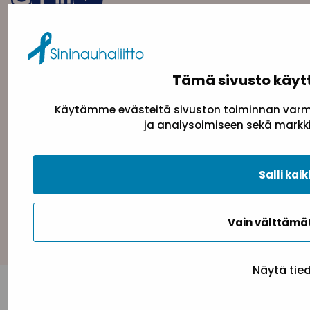
Tämä sivusto käyt
Käytämme evästeitä sivuston toiminnan varmi
ja analysoimiseen sekä markki
Tietosuojaseloste
Evästeseloste
Saavutettav
Salli kaik
Takaisin ylös
Vain välttäm
Näytä tie