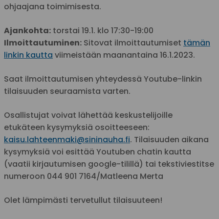
ohjaajana toimimisesta.
Ajankohta:
torstai 19.1. klo 17:30-19:00
Ilmoittautuminen:
Sitovat ilmoittautumiset
tämän
linkin kautta
viimeistään maanantaina 16.1.2023.
Saat ilmoittautumisen yhteydessä Youtube-linkin
tilaisuuden seuraamista varten.
Osallistujat voivat lähettää keskustelijoille
etukäteen kysymyksiä osoitteeseen:
kaisu.lahteenmaki@sininauha.fi
. Tilaisuuden aikana
kysymyksiä voi esittää Youtuben chatin kautta
(vaatii kirjautumisen google-tilillä) tai tekstiviestitse
numeroon 044 901 7164/Matleena Merta
Olet lämpimästi tervetullut tilaisuuteen!