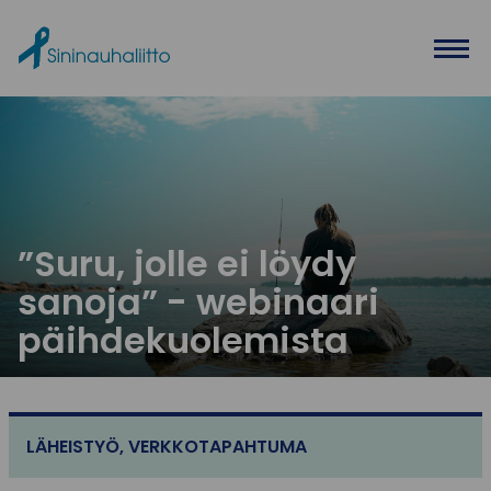
Ohita valikko
”Suru, jolle ei löydy
sanoja” - webinaari
päihdekuolemista
LÄHEISTYÖ
,
VERKKOTAPAHTUMA