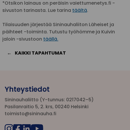
*Otsikon lainaus on peräisin vaiettumenetys.fi -
sivuston tarinasta. Lue tarina
täältä
.
Tilaisuuden järjestää Sininauhaliiton Läheiset ja
päihteet -toiminta. Tutustu työhömme ja Kuivin
jaloin -sivustoon
täällä.
KAIKKI TAPAHTUMAT
Yhteystiedot
Sininauhaliitto (Y-tunnus: 0217042–5)
Pasilanraitio 5, 2. krs, 00240 Helsinki
toimisto@sininauha.fi