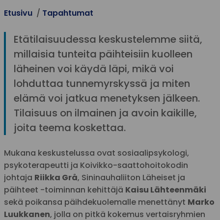
Etusivu
Tapahtumat
Etätilaisuudessa keskustelemme siitä,
millaisia tunteita päihteisiin kuolleen
läheinen voi käydä läpi, mikä voi
lohduttaa tunnemyrskyssä ja miten
elämä voi jatkua menetyksen jälkeen.
Tilaisuus on ilmainen ja avoin kaikille,
joita teema koskettaa.
Mukana keskustelussa ovat sosiaalipsykologi,
psykoterapeutti ja Koivikko-saattohoitokodin
johtaja
Riikka Grå
, Sininauhaliiton Läheiset ja
päihteet -toiminnan kehittäjä
Kaisu Lähteenmäki
sekä poikansa päihdekuolemalle menettänyt
Marko
Luukkanen
, jolla on pitkä kokemus vertaisryhmien