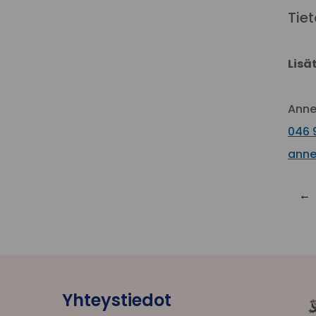
Tie
Lisä
Anne
046 
anne
Yhteystiedot