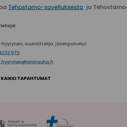
toa
Tehostamo-sovelluksesta
ja Tehostamo
tietoja:
 Hyyrynen, suunnittelija, jäsenpalvelut
9232 572
.hyyrynen@sininauha.fi
KAIKKI TAPAHTUMAT