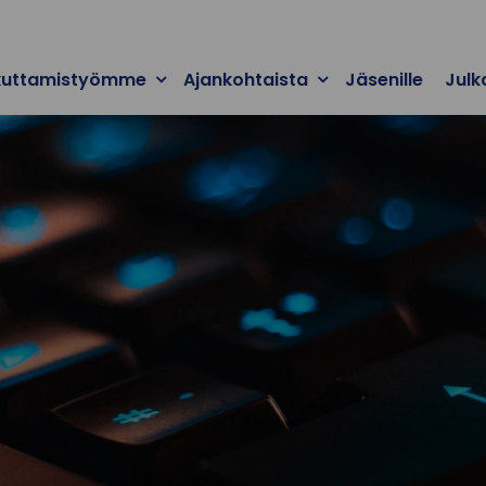
kuttamistyömme
Ajankohtaista
Jäsenille
Julk