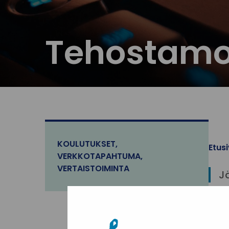
Tehostamo-
KOULUTUKSET
,
Etus
VERKKOTAPAHTUMA
,
VERTAISTOIMINTA
J
Jär
Teh