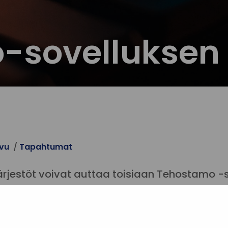
sovelluksen e
ivu
Tapahtumat
ärjestöt voivat auttaa toisiaan Tehostamo -
jestöjen tukipalveluihin liittyvä ja 
ostamo -sovelluksen esittely