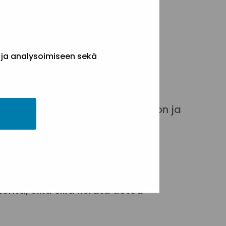
styön keskus)
 ja analysoimiseen sekä
inäisiä tuensaamisen
ai tarjota apua mm. kirjanpitoon ja
toturvaan ja tietojärjestelmiin
iantuntija Ari Inkinen SOSTEsta.
enyhteisöissä toimiville.
ta, eikä sillä kerätä tietoa