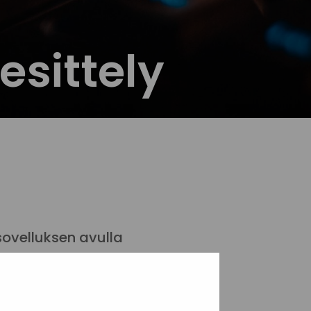
sittely
sovelluksen avulla
vertaistuen mahdollistava