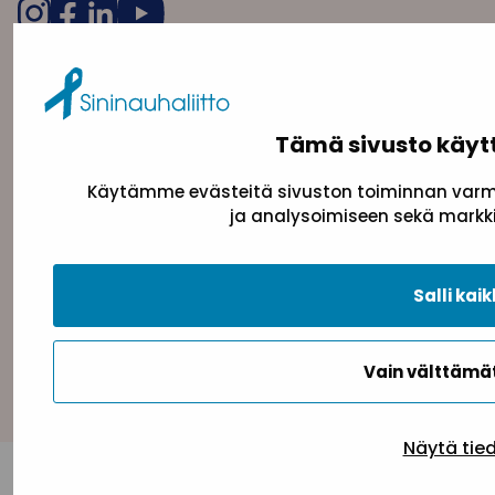
Tämä sivusto käyt
Käytämme evästeitä sivuston toiminnan varmi
ja analysoimiseen sekä markki
Tietosuojaseloste
Evästeseloste
Saavutettav
Salli kaik
Takaisin ylös
Vain välttäm
Näytä tie