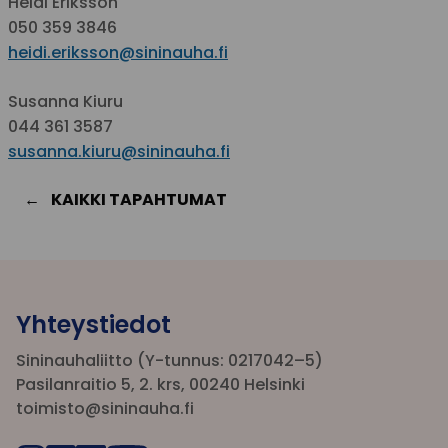
Heidi Eriksson
050 359 3846
heidi.eriksson@sininauha.fi
Susanna Kiuru
044 361 3587
susanna.kiuru@sininauha.fi
KAIKKI TAPAHTUMAT
Yhteystiedot
Sininauhaliitto (Y-tunnus: 0217042–5)
Pasilanraitio 5, 2. krs, 00240 Helsinki
toimisto@sininauha.fi