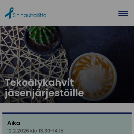
Ohita valikko
Tekoälykahvit
jäsenjärjestöille
Aika
12.2.2026 klo 13.30-14.15