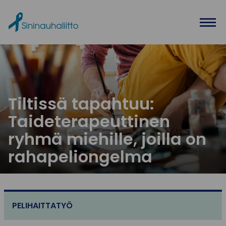
Ohita valikko
Tiltissä tapahtuu:
Taideterapeuttinen
ryhmä miehille, joilla on
rahapeliongelma
PELIHAITTATYÖ