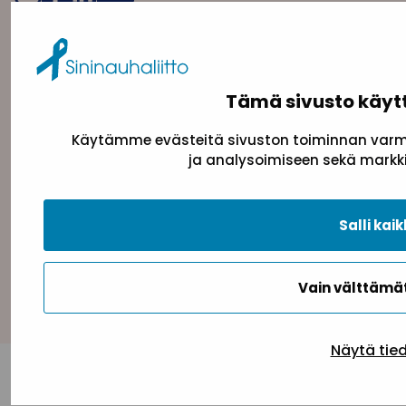
Tämä sivusto käyt
Käytämme evästeitä sivuston toiminnan varmi
ja analysoimiseen sekä markki
Tietosuojaseloste
Evästeseloste
Saavutettav
Salli kaik
Takaisin ylös
Vain välttäm
Näytä tie