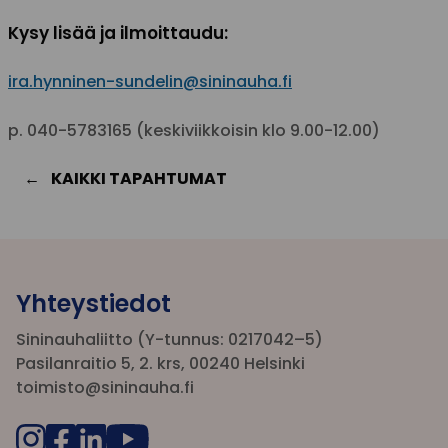
Kysy lisää ja ilmoittaudu:
ira.hynninen-sundelin@sininauha.fi
p. 040-5783165 (keskiviikkoisin klo 9.00-12.00)
KAIKKI TAPAHTUMAT
Yhteystiedot
Sininauhaliitto (Y-tunnus: 0217042–5)
Pasilanraitio 5, 2. krs, 00240 Helsinki
toimisto@sininauha.fi