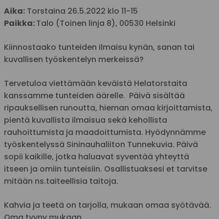
Aika:
Torstaina 26.5.2022 klo 11-15
Paikka:
Talo (Toinen linja 8), 00530 Helsinki
Kiinnostaako tunteiden ilmaisu kynän, sanan tai
kuvallisen työskentelyn merkeissä?
Tervetuloa viettämään keväistä Helatorstaita
kanssamme tunteiden äärelle. Päivä sisältää
ripauksellisen runoutta, hieman omaa kirjoittamista,
pientä kuvallista ilmaisua sekä kehollista
rauhoittumista ja maadoittumista. Hyödynnämme
työskentelyssä Sininauhaliiton Tunnekuvia. Päivä
sopii kaikille, jotka haluavat syventää yhteyttä
itseen ja omiin tunteisiin. Osallistuaksesi et tarvitse
mitään ns.taiteellisia taitoja.
Kahvia ja teetä on tarjolla, mukaan omaa syötävää.
Oma tyyny mukaan.