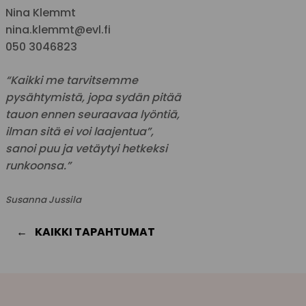
Nina Klemmt
nina.klemmt@evl.fi
050 3046823
“Kaikki me tarvitsemme
pysähtymistä, jopa sydän pitää
tauon ennen seuraavaa lyöntiä,
ilman sitä ei voi laajentua”,
sanoi puu ja vetäytyi hetkeksi
runkoonsa.”
Susanna Jussila
KAIKKI TAPAHTUMAT