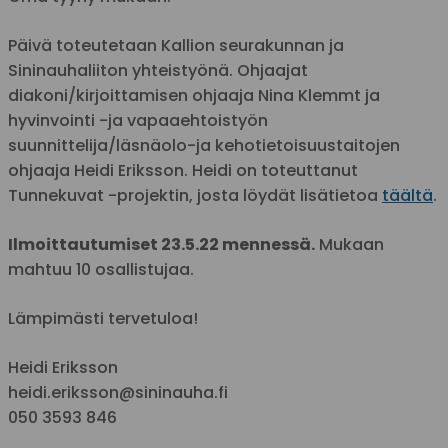
Päivä toteutetaan Kallion seurakunnan ja
Sininauhaliiton yhteistyönä. Ohjaajat
diakoni/kirjoittamisen ohjaaja Nina Klemmt ja
hyvinvointi -ja vapaaehtoistyön
suunnittelija/läsnäolo-ja kehotietoisuustaitojen
ohjaaja Heidi Eriksson. Heidi on toteuttanut
Tunnekuvat -projektin, josta löydät lisätietoa
täältä
.
Ilmoittautumiset 23.5.22 mennessä.
Mukaan
mahtuu 10 osallistujaa.
Lämpimästi tervetuloa!
Heidi Eriksson
heidi.eriksson@sininauha.fi
050 3593 846