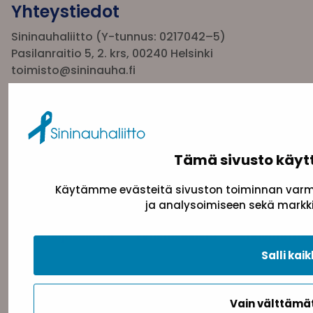
Yhteystiedot
Sininauhaliitto (Y-tunnus: 0217042–5)
Pasilanraitio 5, 2. krs, 00240 Helsinki
toimisto@sininauha.fi
Tämä sivusto käyt
Käytämme evästeitä sivuston toiminnan varmi
ja analysoimiseen sekä markki
Tietosuojaseloste
Evästeseloste
Saavutettav
Salli kaik
Vain välttäm