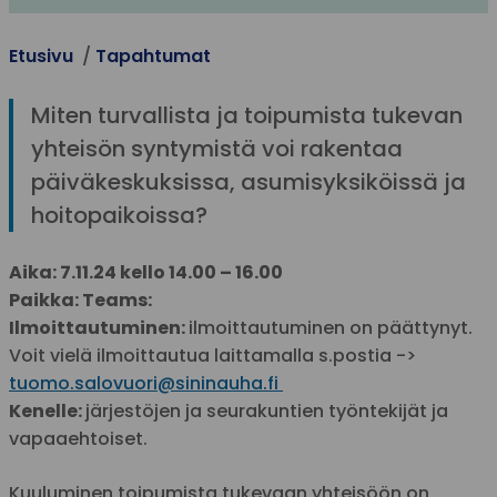
Etusivu
Tapahtumat
Miten turvallista ja toipumista tukevan
yhteisön syntymistä voi rakentaa
päiväkeskuksissa, asumisyksiköissä ja
hoitopaikoissa?
Aika: 7.11.24 kello 14.00
– 16.00
Paikka: Teams:
Ilmoittautuminen:
ilmoittautuminen on päättynyt.
Voit vielä ilmoittautua laittamalla s.postia ->
tuomo.salovuori@sininauha.fi
Kenelle:
järjestöjen ja seurakuntien työntekijät ja
vapaaehtoiset.
Kuuluminen toipumista tukevaan yhteisöön on