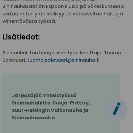
Sininauhasäätiön Espoon Illusia päiväkeskuksesta
kertoo miten yhteisöllisyyttä voi soveltaa haittoja
vähentävässä työssä.
Lisätiedot:
Sininauhaliiton hengellisen työn kehittäjä: Tuomo
Salovuori,
tuomo.salovuori@sininauha.fi
Järjestäjät: Yhteistyössä 
i
Sininauhaliitto, Suoja-Pirtti ry, 
Suur-Helsingin Valkonauha ja 
Sininauhasäätiö.