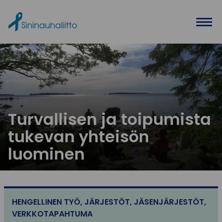
Ohita valikko
Turvallisen ja toipumista
tukevan yhteisön
luominen
HENGELLINEN TYÖ
,
JÄRJESTÖT
,
JÄSENJÄRJESTÖT
,
VERKKOTAPAHTUMA