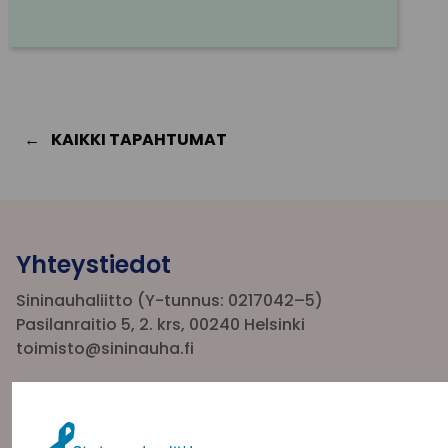
KAIKKI TAPAHTUMAT
Yhteystiedot
Sininauhaliitto (Y-tunnus: 0217042–5)
Pasilanraitio 5, 2. krs, 00240 Helsinki
toimisto@sininauha.fi