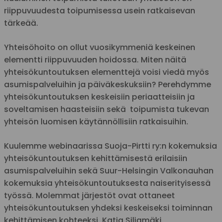
riippuvuudesta toipumisessa usein ratkaisevan
tärkeää.
Yhteisöhoito on ollut vuosikymmeniä keskeinen
elementti riippuvuuden hoidossa. Miten näitä
yhteisökuntoutuksen elementtejä voisi viedä myös
asumispalveluihin ja päiväkeskuksiin? Perehdymme
yhteisökuntoutuksen keskeisiin periaatteisiin ja
soveltamisen haasteisiin sekä toipumista tukevan
yhteisön luomisen käytännöllisiin ratkaisuihin.
Kuulemme webinaarissa Suoja-Pirtti ry:n kokemuksia
yhteisökuntoutuksen kehittämisestä erilaisiin
asumispalveluihin sekä Suur-Helsingin Valkonauhan
kokemuksia yhteisökuntoutuksesta naiserityisessä
työssä. Molemmat järjestöt ovat ottaneet
yhteisökuntoutuksen yhdeksi keskeiseksi toiminnan
kehittämisen kohteeksi. Katja Siljamäki