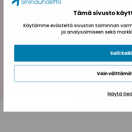
Tämä sivusto käyt
Käytämme evästeitä sivuston toiminnan varmi
ja analysoimiseen sekä markki
Tietosuojaseloste
Evästeseloste
Saavutettav
Salli kaik
Vain välttäm
Takaisin ylös
Näytä tie