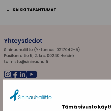
KAIKKI TAPAHTUMAT
Yhteystiedot
Sininauhaliitto (Y-tunnus: 0217042–5)
Pasilanraitio 5, 2. krs, 00240 Helsinki
toimisto@sininauha.fi
Tämä sivusto käyt