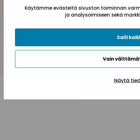
Käytämme evästeitä sivuston toiminnan varmi
Tietosuojaseloste
Evästeseloste
Saavutettav
ja analysoimiseen sekä markki
Salli kaik
Takaisin ylös
Vain välttäm
Näytä tie