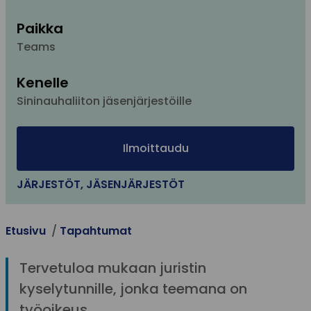
Paikka
Teams
Kenelle
Sininauhaliiton jäsenjärjestöille
Ilmoittaudu
JÄRJESTÖT
,
JÄSENJÄRJESTÖT
Etusivu
Tapahtumat
Tervetuloa mukaan juristin
kyselytunnille, jonka teemana on
työoikeus.