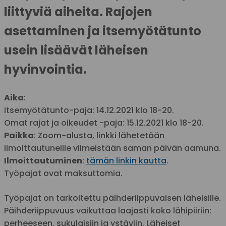
liittyviä aiheita. Rajojen
asettaminen ja itsemyötätunto
usein lisäävät läheisen
hyvinvointia.
Aika
:
Itsemyötätunto-paja: 14.12.2021 klo 18-20.
Omat rajat ja oikeudet -paja: 15.12.2021 klo 18-20.
Paikka
: Zoom-alusta, linkki lähetetään
ilmoittautuneille viimeistään saman päivän aamuna.
Ilmoittautuminen
:
tämän linkin kautta
.
Työpajat ovat maksuttomia.
Työpajat on tarkoitettu päihderiippuvaisen läheisille.
Päihderiippuvuus vaikuttaa laajasti koko lähipiiriin:
perheeseen, sukulaisiin ja ystäviin. Läheiset