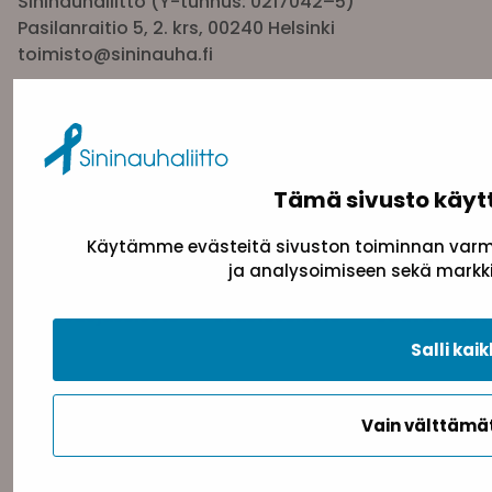
Sininauhaliitto (Y-tunnus: 0217042–5)
Pasilanraitio 5, 2. krs, 00240 Helsinki
toimisto@sininauha.fi
Tämä sivusto käyt
Käytämme evästeitä sivuston toiminnan varmi
ja analysoimiseen sekä markki
Tietosuojaseloste
Evästeseloste
Saavutettav
Salli kaik
Vain välttäm
Takaisin ylös