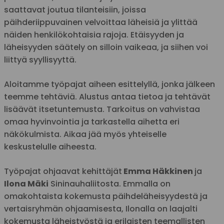
saattavat joutua tilanteisiin, joissa
päihderiippuvainen velvoittaa läheisiä ja ylittää
näiden henkilökohtaisia rajoja. Etäisyyden ja
läheisyyden säätely on silloin vaikeaa, ja siihen voi
liittyä syyllisyyttä.
Aloitamme työpajat aiheen esittelyllä, jonka jälkeen
teemme tehtäviä. Alustus antaa tietoa ja tehtävät
lisäävät itsetuntemusta. Tarkoitus on vahvistaa
omaa hyvinvointia ja tarkastella aihetta eri
näkökulmista. Aikaa jää myös yhteiselle
keskustelulle aiheesta.
Työpajat ohjaavat kehittäjät
Emma Häkkinen
ja
Ilona Mäki
Sininauhaliitosta. Emmalla on
omakohtaista kokemusta päihdeläheisyydestä ja
vertaisryhmän ohjaamisesta, Ilonalla on laajalti
kokemusta läheistyöstä ja erilaisten teemallisten