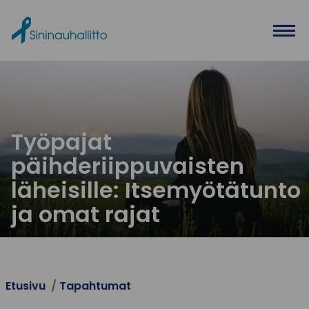
Ohita valikko
Työpajat
päihderiippuvaisten
läheisille: Itsemyötätunto
ja omat rajat
Etusivu
Tapahtumat