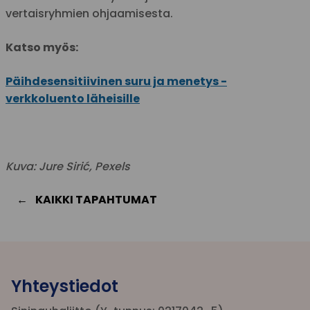
vertaisryhmien ohjaamisesta.
Katso myös:
Päihdesensitiivinen suru ja menetys -
verkkoluento läheisille
Kuva: Jure Sirić, Pexels
KAIKKI TAPAHTUMAT
Yhteystiedot