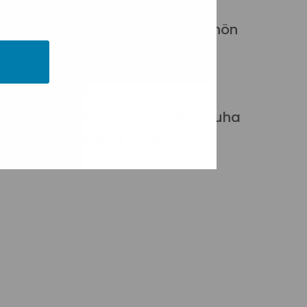
-Sorja Kemppainen
käy läpi
ääntelykehikon ja vastaa käytännön
detyön koordinaattori
Jesse
min toiminut mm. Nurmon Sininauha
ksen kohtaavassa työssä.