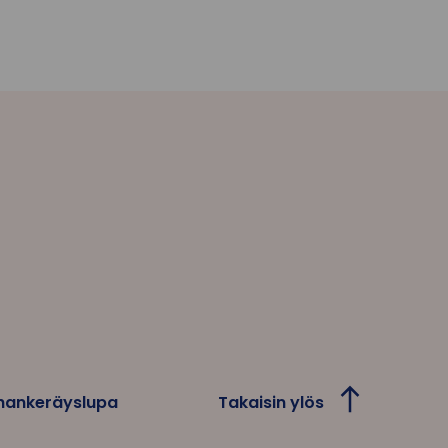
Takaisin ylös
hankeräyslupa