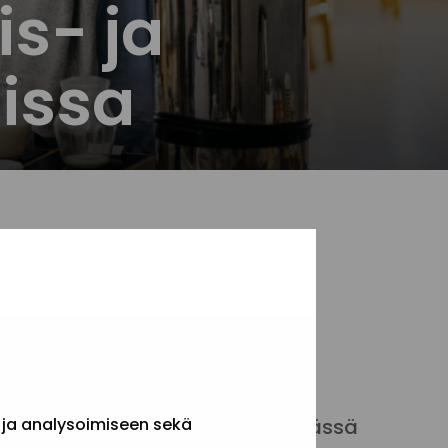
s- ja
issa
nteissa voi toimia ja mitkä
 ja analysoimiseen sekä
ttavasti arkea sosiaalialalla. Tässä