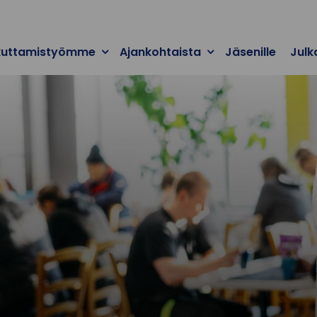
kuttamistyömme
Ajankohtaista
Jäsenille
Julk