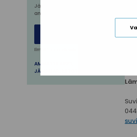
ver
Jäsenjärjestöille ja muille
uhk
ammattilaisille
työs
Va
Ilmoittaudu
Muk
Ilmoittaudu viimeistään: 12.01.2026
Kes
ry:
AMMATTILAISET
,
JÄSENJÄRJESTÖT
Läm
Suv
044
suv