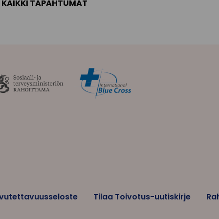
KAIKKI TAPAHTUMAT
vutettavuusseloste
Tilaa Toivotus-uutiskirje
Ra