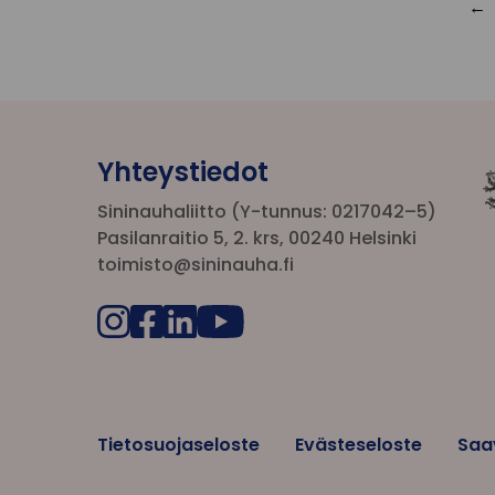
Yhteystiedot
Sininauhaliitto (Y-tunnus: 0217042–5)
Pasilanraitio 5, 2. krs, 00240 Helsinki
toimisto@sininauha.fi
Tietosuojaseloste
Evästeseloste
Saa