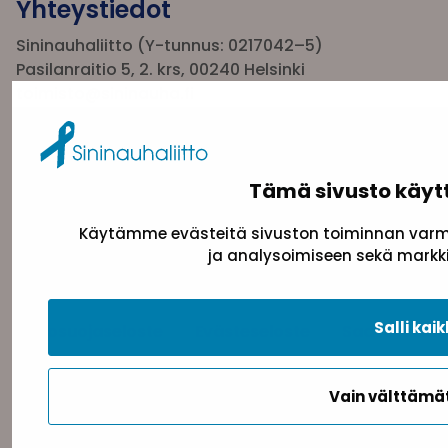
Yhteystiedot
Sininauhaliitto (Y-tunnus: 0217042–5)
Pasilanraitio 5, 2. krs, 00240 Helsinki
toimisto@sininauha.fi
Tämä sivusto käyt
Käytämme evästeitä sivuston toiminnan varmi
ja analysoimiseen sekä markki
Salli kaik
Tietosuojaseloste
Evästeseloste
Saavutettav
Vain välttäm