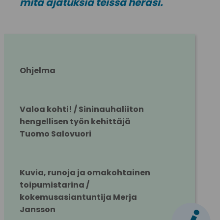
mitä ajatuksia teissä heräsi.
Ohjelma
Valoa kohti! / Sininauhaliiton 
hengellisen työn kehittäjä 
Tuomo Salovuori
Kuvia, runoja ja omakohtainen 
toipumistarina / 
kokemusasiantuntija Merja 
Jansson