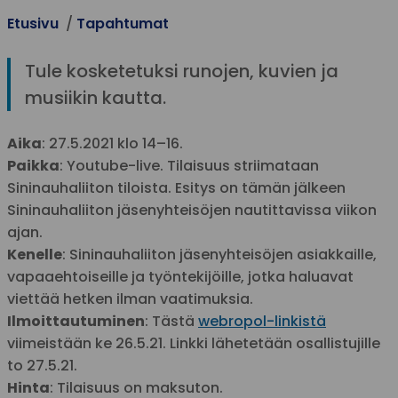
Etusivu
Tapahtumat
Tule kosketetuksi runojen, kuvien ja
musiikin kautta.
Aika
: 27.5.2021 klo 14–16.
Paikka
: Youtube-live. Tilaisuus striimataan
Sininauhaliiton tiloista. Esitys on tämän jälkeen
Sininauhaliiton jäsenyhteisöjen nautittavissa viikon
ajan.
Kenelle
: Sininauhaliiton jäsenyhteisöjen asiakkaille,
vapaaehtoiseille ja työntekijöille, jotka haluavat
viettää hetken ilman vaatimuksia.
Ilmoittautuminen
: Tästä
webropol-linkistä
viimeistään ke 26.5.21. Linkki lähetetään osallistujille
to 27.5.21.
Hinta
: Tilaisuus on maksuton.