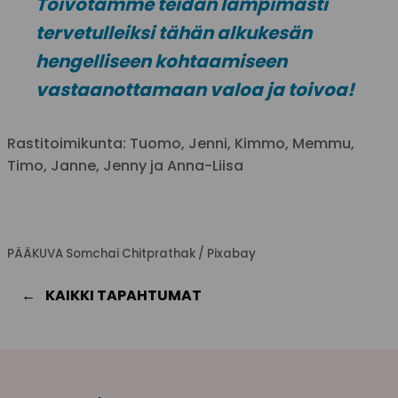
Toivotamme teidän lämpimästi
tervetulleiksi tähän alkukesän
hengelliseen kohtaamiseen
vastaanottamaan valoa ja toivoa!
Rastitoimikunta: Tuomo, Jenni, Kimmo, Memmu,
Timo, Janne, Jenny ja Anna-Liisa
PÄÄKUVA Somchai Chitprathak / Pixabay
KAIKKI TAPAHTUMAT