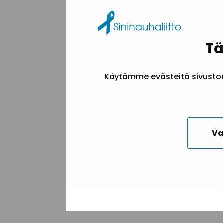
Vap
tois
huo
Tä
saa
vap
Käytämme evästeitä sivuston 
Ken
työn
Tap
Va
suun
Ilm