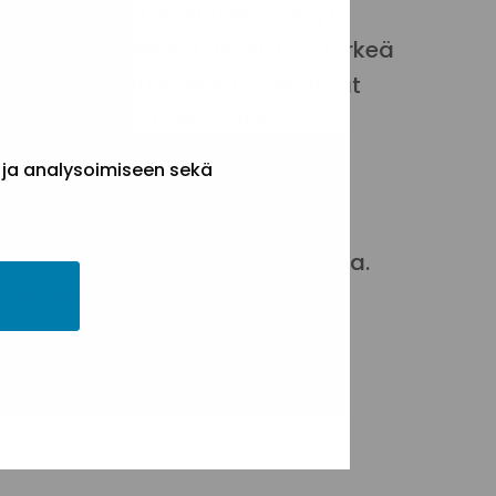
 yhdistysten toimintaa.
Syksyn
a siitä, millaisia asioita on tärkeä
a ja toteutettaessa.
Osallistujat
suosituksia ja ehdotuksia
 ja analysoimiseen sekä
ehtoistoiminnasta vastaaville
jäsenjärjestöissä ja seurakunnissa.
toiminnan aloittamista
t.
tästä
.