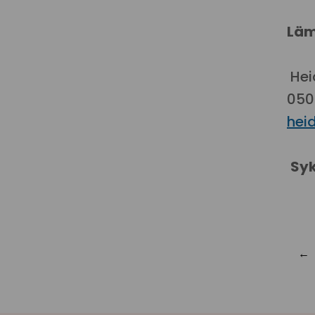
Läm
Hei
050
heid
Syk