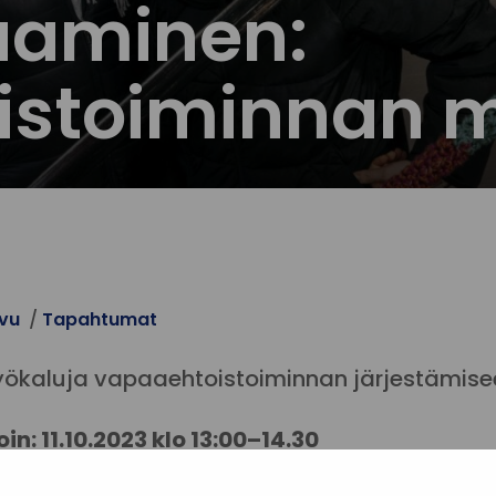
aaminen:
stoiminnan mu
ivu
Tapahtumat
yökaluja vapaaehtoistoiminnan järjestämise
oin:
11.10.2023 klo 13:00–14.30
sä: Teams-etäyhteys