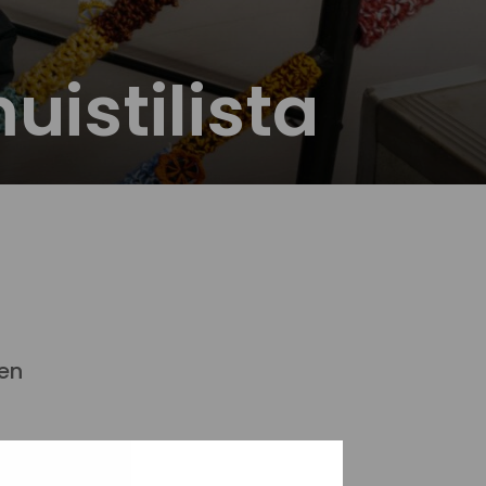
istilista
en