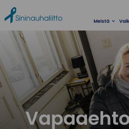
Ohita valikko
Meistä
Vai
Vapaaehto