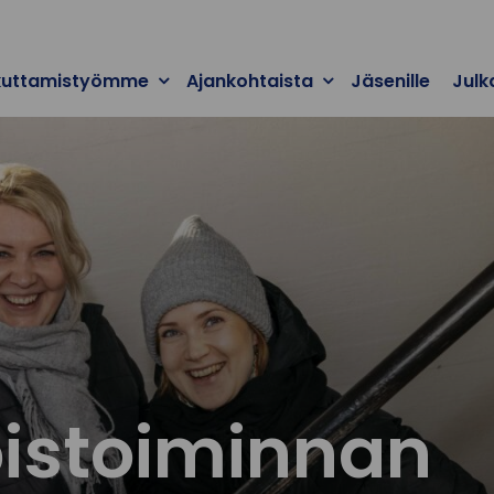
kuttamistyömme
Ajankohtaista
Jäsenille
Julk
istoiminnan