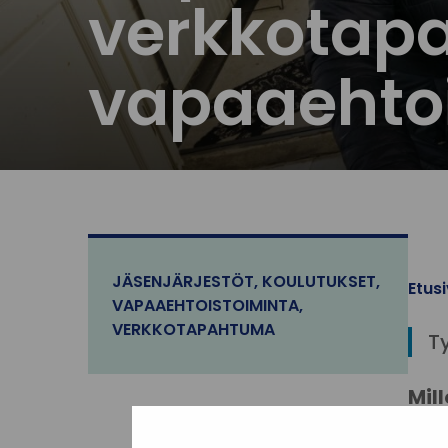
verkkotap
vapaaehtoi
JÄSENJÄRJESTÖT
,
KOULUTUKSET
,
Etus
VAPAAEHTOISTOIMINTA
,
VERKKOTAPAHTUMA
T
Mill
Mis