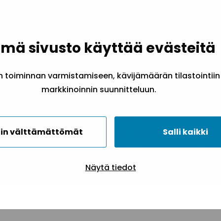
aaehtoistoiminta on keskeinen ja tärkeä osa
en verkkotapaamisen tavoitteena on keskustell
mioida vapaaehtoistoimintaa suunniteltaess
mä sivusto käyttää evästeitä
vat tapaamisesta koosteen, johon on koottu 
aaehtoistoiminnan järjestämiseen.
toiminnan varmistamiseen, kävijämäärän tilastointiin
markkinoinnin suunnitteluun.
elle?
Verkkotapaamiset on tarkoitettu vapaa
tekijöille ja vapaaehtoisille Sininauhaliiton 
aamisiin voivat osallistua sekä vapaaehtois
in välttämättömät
Salli kaikki
nittelevat että toimintaa jo järjestäville taho
Näytä tiedot
oittautuminen 9.10. mennessä.
Ilmoittaudu