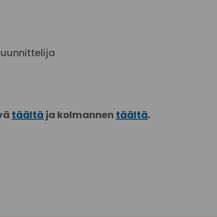
uunnittelija
yvä
täältä
ja kolmannen
täältä
.