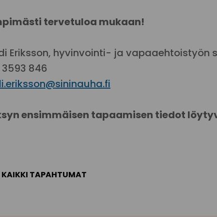
pimästi tervetuloa mukaan!
di Eriksson, hyvinvointi- ja vapaaehtoistyön s
 3593 846
i.eriksson@sininauha.fi
syn ensimmäisen tapaamisen tiedot löyt
KAIKKI TAPAHTUMAT