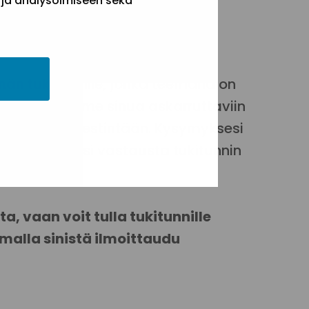
 ja analysoimiseen sekä
nän tukitunnille, jonka teemana on
lla vastaamme sinua askarruttaviin
 vinkkejä viestintään. Kysymyksesi
Jos emme keksi vastausta tukitunnin
a, vaan voit tulla tukitunnille
amalla sinistä ilmoittaudu