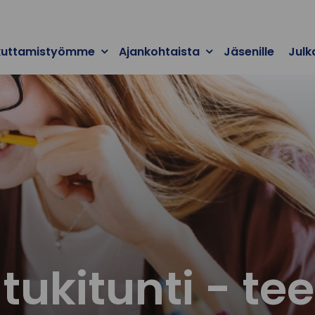
kuttamistyömme
Ajankohtaista
Jäsenille
Julk
 tukitunti - t