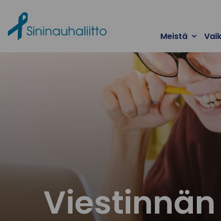
Ohita valikko
Meistä
Vai
Viestinnän