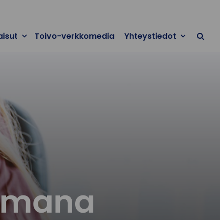
aisut
Toivo-verkkomedia
Yhteystiedot
eemana