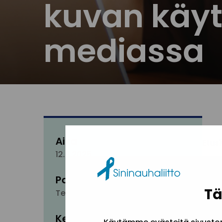
kuvan käyt
mediassa
Aika
Etus
12.9.2025
I
Paikka
Tä
Teams
Kenelle