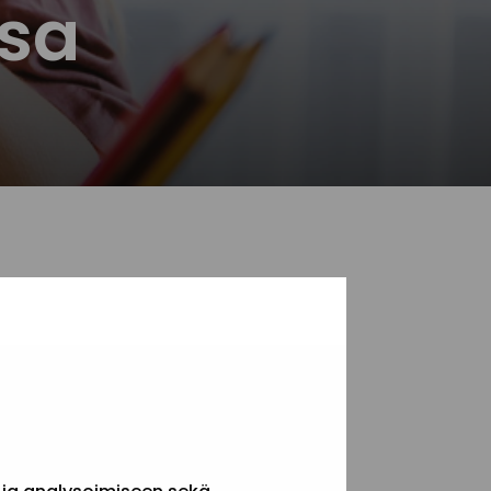
ssa
vakoko? Apuaaaa...
e-julkaisuissa?