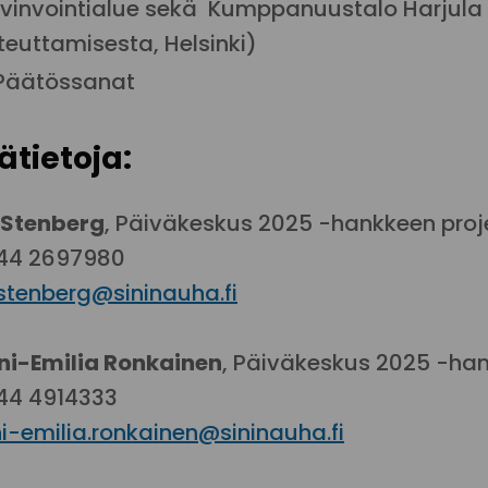
vinvointialue sekä
Kumppanuustalo Harjula
teuttamisesta, Helsinki)
Päätössanat
sätietoja:
 Stenberg
, Päiväkeskus 2025 -hankkeen proje
044 2697980
.stenberg@sininauha.fi
ni-Emilia Ronkainen
, Päiväkeskus 2025 -han
044 4914333
ni-emilia.ronkainen@sininauha.fi