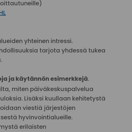
oittautuneille)
HL
lueiden yhteinen intressi.
hdollisuuksia tarjota yhdessä tukea
.
ja ja käytännön esimerkkejä
.
eilta, miten päiväkeskuspalvelua
tuloksia.
Lisäksi kuullaan kehitetystä
idaan viestiä järjestöjen
estä hyvinvointialueille.
emystä erilaisten