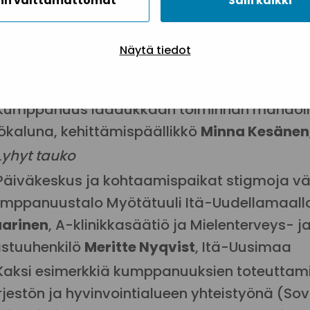
in välttämättömät
Salli kaikki
Avaus:
Pekka Lund
, Sininauhaliitto
Näytä tiedot
Päiväkeskuspalvelun toteutuminen ja mitä se 
enberg
ja
Jenni-Emilia Ronkainen
Päiväkesk
Kumppanuus laadukkaan toiminnan mahdoll
ökaluna, kehittämispäällikkö
Minna Kesänen
Lyhyt tauko
Päiväkeskus ja kohtaamispaikat stigmoja 
mppanuustalo Myötätuuli Itä-Uudellamaalla
arinen
, A-klinikkasäätiö ja Mielenterveys- 
stuuhenkilö
Meritte Nyqvist
, Itä-Uusimaa
Kaksi esimerkkiä kumppanuuksien toteuttam
rjestön ja hyvinvointialueen yhteistyönä (S