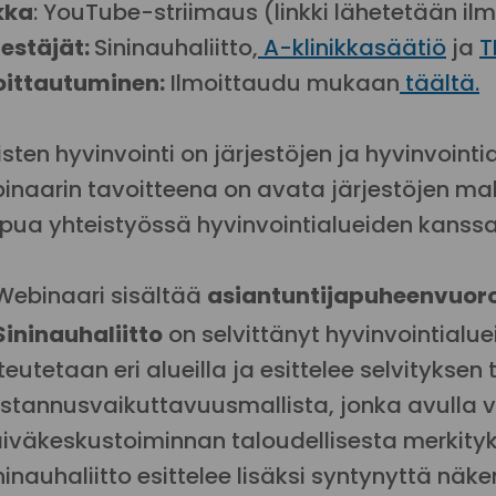
kka
: YouTube-striimaus (linkki lähetetään ilm
jestäjät:
Sininauhaliitto,
A-klinikkasäätiö
ja
T
oittautuminen:
Ilmoittaudu mukaan
täältä.
sten hyvinvointi on järjestöjen ja hyvinvointia
inaarin tavoitteena on avata järjestöjen ma
apua yhteistyössä hyvinvointialueiden kanssa
Webinaari sisältää
asiantuntijapuheenvuoro
Sininauhaliitto
on selvittänyt hyvinvointialu
teutetaan eri alueilla ja esittelee selvityksen 
stannusvaikuttavuusmallista, jonka avulla vo
iväkeskustoiminnan taloudellisesta merkityks
ninauhaliitto esittelee lisäksi syntynyttä näk