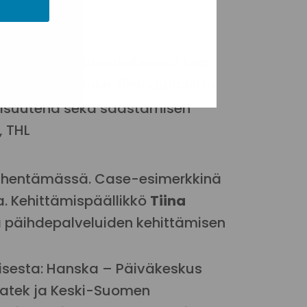
merkitsee taloudellisesti?
Lea
us 2025 -hanke, Sininauhaliitto
isuutena sekä säästämisen
, THL
vähentämässä. Case-esimerkkinä
. Kehittämispäällikkö
Tiina
ja päihdepalveluiden kehittämisen
isesta:
Hanska – Päiväkeskus
ovatek ja Keski-Suomen