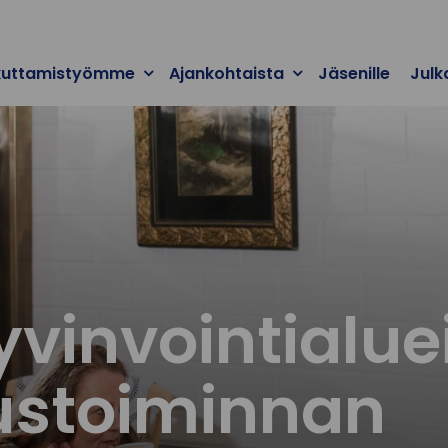
kuttamistyömme
Ajankohtaista
Jäsenille
Julk
yvinvointialu
ustoiminnan