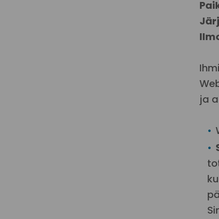
Pai
Jär
Ilm
Ihmi
Web
ja 
to
ku
pä
Si