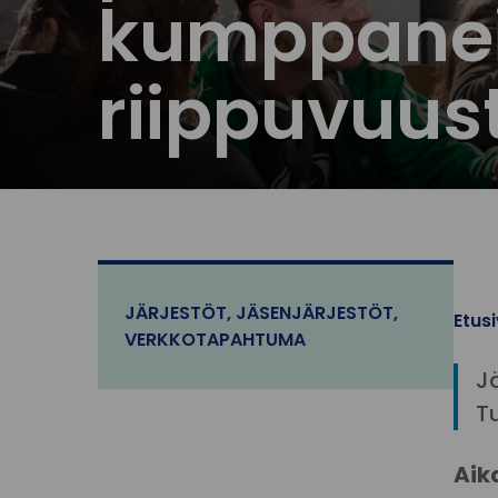
kumppanei
riippuvuus
JÄRJESTÖT
,
JÄSENJÄRJESTÖT
,
Etus
VERKKOTAPAHTUMA
Jä
T
Aik