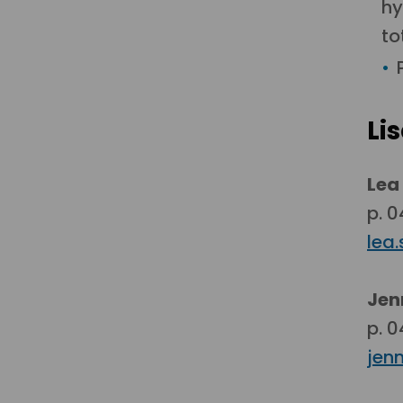
hy
to
Li
Lea
p. 
lea
Jen
p. 
jen