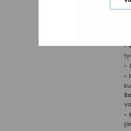
Va
St
ty
ku
Sa
va
jä