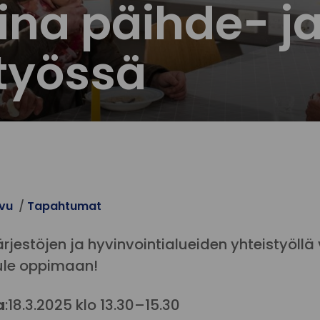
na päihde- j
työssä
ivu
Tapahtumat
rjestöjen ja hyvinvointialueiden yhteistyöllä
ule oppimaan!
a
:18.3.2025 klo 13.30–15.30