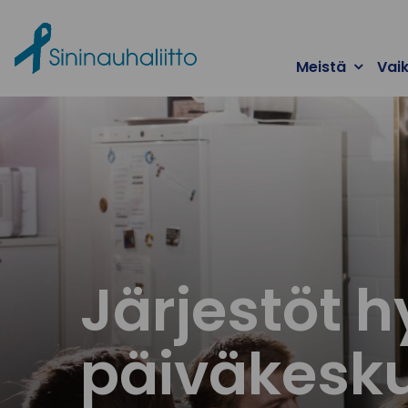
Ohita valikko
Meistä
Vai
Järjestöt h
päiväkesk