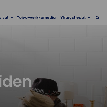
aisut
Toivo-verkkomedia
Yhteystiedot
eiden