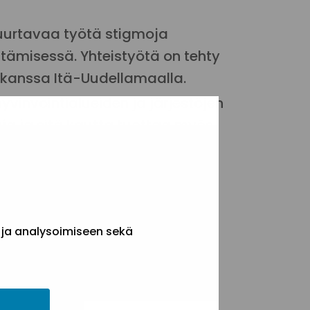
uurtavaa työtä stigmoja
tämisessä. Yhteistyötä on tehty
kanssa
Itä-Uudellamaalla.
yvinvointialueiden ja järjestöjen
ja ja sitä kautta tuottaa myös
, miten kumppanuus
n tuloksekkaasti toteuttaa.
 ja analysoimiseen sekä
a
Helsingistä kertovat tavoista
ten kanssa.