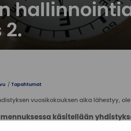
n hallinnointi
 2.
ivu
Tapahtumat
hdistyksen vuosikokouksen aika lähestyy, ole
mennuksessa käsitellään yhdistykse
istyslain velvoitteita.