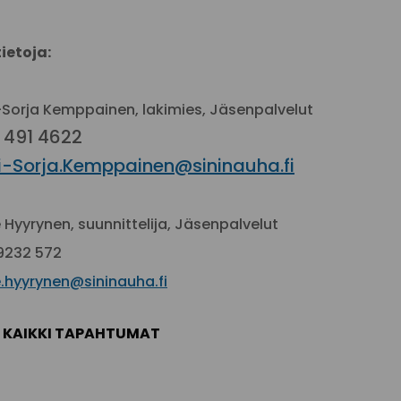
tietoja:
-Sorja Kemppainen, lakimies, Jäsenpalvelut
 491 4622
i-Sorja.Kemppainen@sininauha.fi
 Hyyrynen, suunnittelija, Jäsenpalvelut
9232 572
.hyyrynen@sininauha.fi
KAIKKI TAPAHTUMAT