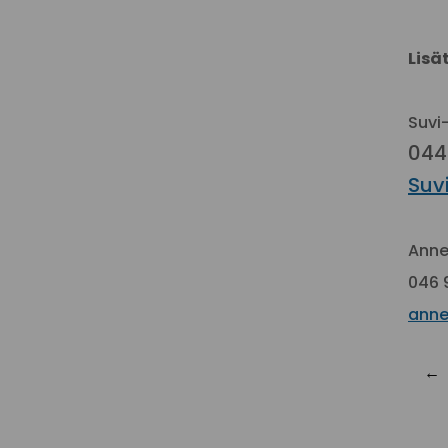
Lisä
Suvi
044
Suv
Anne
046 
anne