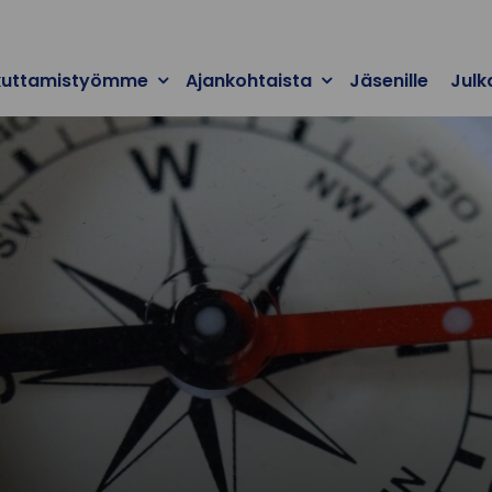
kuttamistyömme
Ajankohtaista
Jäsenille
Julk