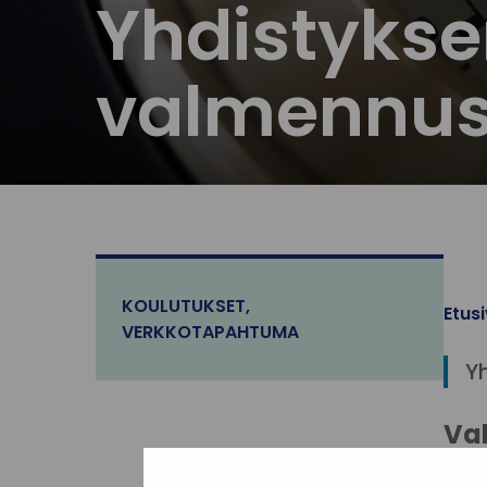
Yhdistykse
valmennus
KOULUTUKSET
,
Etus
VERKKOTAPAHTUMA
Y
Val
yhd