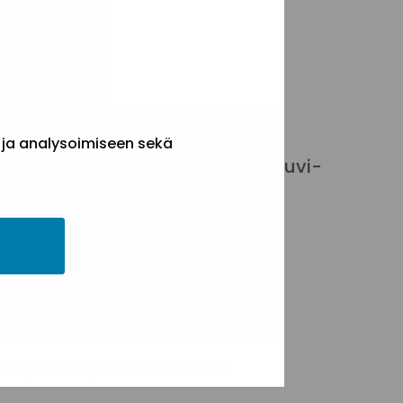
styön keskus)
 ja analysoimiseen sekä
essa Sininauhaliiton lakimies Suvi-
 liittyvistä yhdistyslain
n vuosikokoukseen liittyvät
äsenyhteisöjen toiminnasta