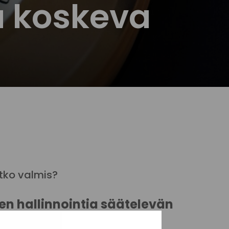
a koskeva
tko valmis?
n hallinnointia säätelevän