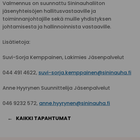
Valmennus on suunnattu Sininauhaliiton
jäsenyhteisöjen hallitusvastaaville ja
toiminnanjohtajille sekä muille yhdistyksen
johtamisesta ja hallinnoinnista vastaaville.
Lisätietoja:
Suvi-Sorja Kemppainen, Lakimies Jäsenpalvelut
044 491 4622,
suvi-sorja.kemppainen@sininauha.fi
Anne Hyyrynen Suunnittelija Jäsenpalvelut
046 9232 572,
anne.hyyrynen@sininauha.fi
KAIKKI TAPAHTUMAT