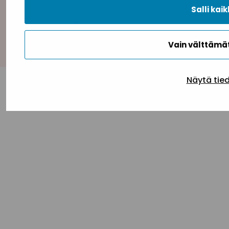
Salli kaik
Takaisin ylös
Vain välttäm
Näytä tie