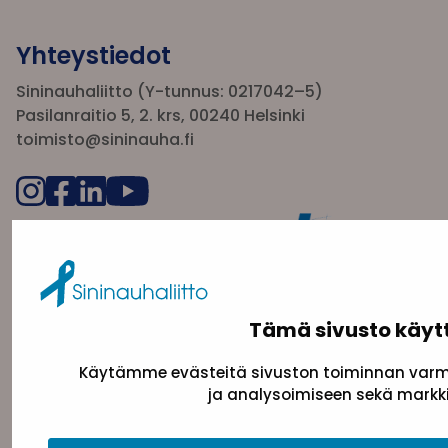
Yhteystiedot
Sininauhaliitto (Y-tunnus: 0217042–5)
Pasilanraitio 5, 2. krs, 00240 Helsinki
toimisto@sininauha.fi
Tämä sivusto käyt
Käytämme evästeitä sivuston toiminnan varmi
Tietosuojaseloste
Evästeseloste
Saavutettav
ja analysoimiseen sekä markki