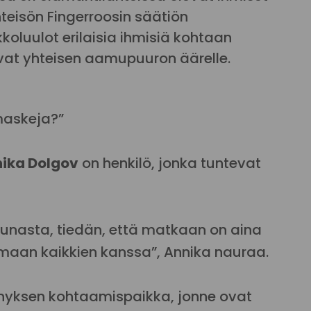
teisön Fingerroosin säätiön
koluulot erilaisia ihmisiä kohtaan
vat yhteisen aamupuuron äärelle.
 maskeja?”
ika Dolgov
on henkilö, jonka tuntevat
nasta, tiedän, että matkaan on aina
emaan kaikkien kanssa”, Annika nauraa.
nyksen kohtaamispaikka, jonne ovat