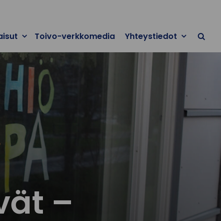
aisut
Toivo-verkkomedia
Yhteystiedot
vät –