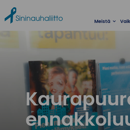
Ohita valikko
Meistä
Vai
Kaurapuur
ennakkolu