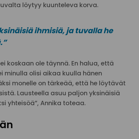
ötuvalta löytyy kuunteleva korva.
sinäisiä ihmisiä, ja tuvalla he
.”
 ei koskaan ole täynnä. En halua, että
ei minulla olisi aikaa kuulla hänen
äksi monelle on tärkeää, että he löytävät
sistä. Lausteella asuu paljon yksinäisiä
si yhteisöä”, Annika toteaa.
ään