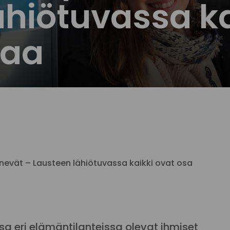
ähiötuvassa ka
kaa
vät – Lausteen lähiötuvassa kaikki ovat osa
 eri elämäntilanteissa olevat ihmiset