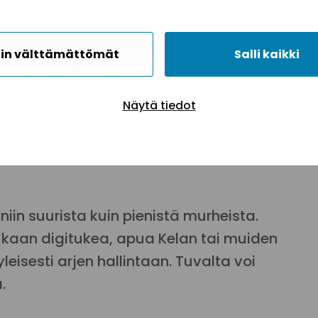
in välttämättömät
Salli kaikki
vät Lausteen lähiötuvan
sta lähituvalle hommattiin
an sadon.
Näytä tiedot
 niin suurista kuin pienistä murheista.
kaan digitukea, apua Kelan tai muiden
leisesti arjen hallintaan. Tuvalta voi
.