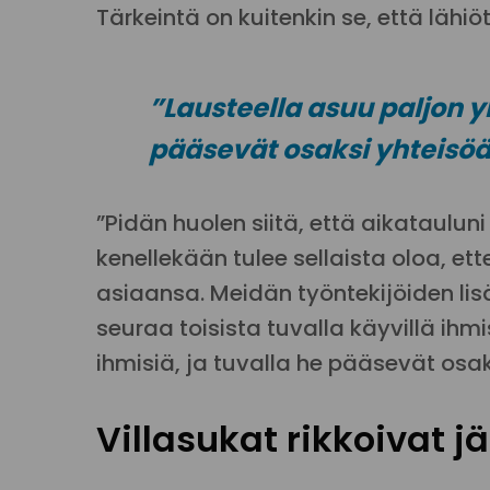
Tärkeintä on kuitenkin se, että lähi
”Lausteella asuu paljon yk
pääsevät osaksi yhteisöä
”Pidän huolen siitä, että aikatauluni
kenellekään tulee sellaista oloa, ett
asiaansa. Meidän työntekijöiden lis
seuraa toisista tuvalla käyvillä ihmi
ihmisiä, ja tuvalla he pääsevät osak
Villasukat rikkoivat j