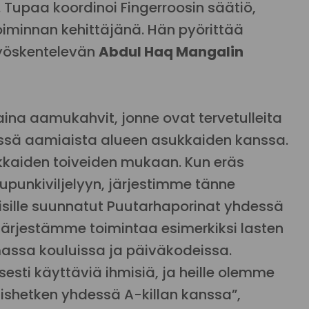
. Tupaa koordinoi Fingerroosin säätiö,
oiminnan kehittäjänä. Hän pyörittää
työskentelevän
Abdul Haq Mangalin
aina aamukahvit, jonne ovat tervetulleita
essä aamiaista alueen asukkaiden kanssa.
kaiden toiveiden mukaan. Kun eräs
upunkiviljelyyn, järjestimme tänne
hmisille suunnatut Puutarhaporinat yhdessä
 järjestämme toimintaa esimerkiksi lasten
assa kouluissa ja päiväkodeissa.
sesti käyttäviä ihmisiä, ja heille olemme
ishetken yhdessä A-killan kanssa”,