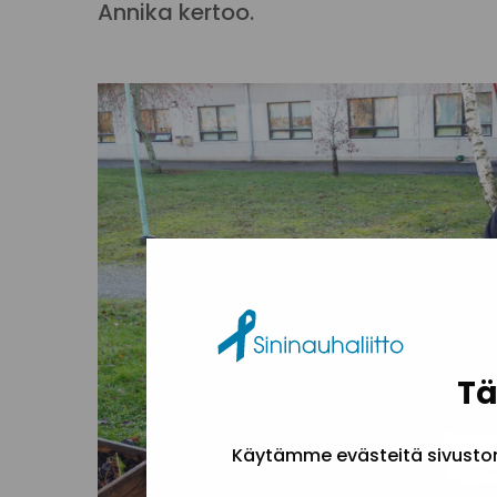
Annika kertoo.
Tä
Käytämme evästeitä sivuston 