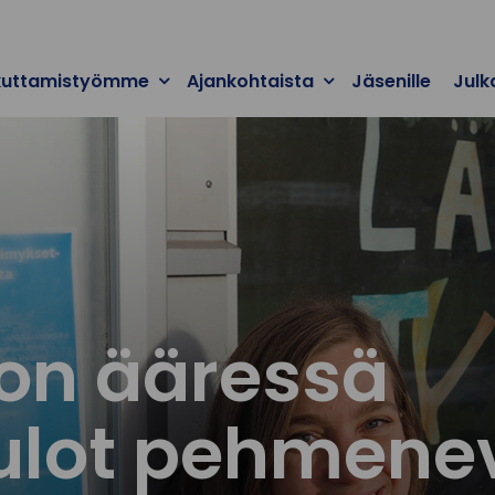
kuttamistyömme
Ajankohtaista
Jäsenille
Julk
on ääressä
ulot pehmene