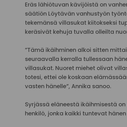
Eräs lähiötuvan kävijöistä on vanhem
säätiön Löytävän vanhustyön työnt
tekemänsä villasukat kiitokseksi tupa
keräsivät kehuja tuvalla olleilta nuor
”Tämä ikäihminen alkoi sitten mittai
seuraavalla kerralla tullessaan häne
villasukat. Nuoret miehet olivat villa
totesi, ettei ole koskaan elämässää
vasten hänelle”, Annika sanoo.
Syrjässä eläneestä ikäihmisestä on n
henkilö, jonka kaikki tuntevat hänen