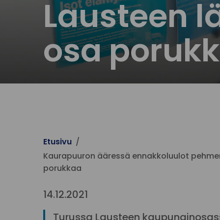
Lausteen l
osa poruk
Etusivu
Kaurapuuron ääressä ennakkoluulot pehmene
porukkaa
14.12.2021
Turussa Lausteen kaupunginosassa