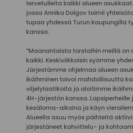
tervetulleita kaikki alueen asukkaat
jossa Annika Dolgov toimii yhteisöt
tupaa yhdessä Turun kaupungilla 
kanssa.
”Maanantaista torstaihin meillä on 
kaikki. Keskiviikkoisin syömme yhd
Järjestämme ohjelmaa alueen asuk
ikäihminen toivoi mahdollisuutta ka
viljelylaatikoita ja aloitimme ikäi
4H-järjestön kanssa. Lapsiperheille
kesäloma-aikoina ja käyn vierailem
Alueella asuu myös päihteitä aktiivi
järjestäneet kahvittelu- ja kohtaam