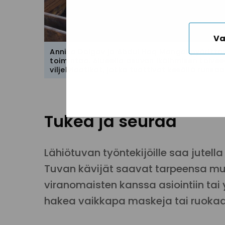
Va
Annika Dolgov ja Abdul Haq Mangal pyörittä
toimintaa. Alueella asuvan ikäihmisen toivee
viljelylaatikot, jotka tuottivat kesällä runsa
Tukea ja seuraa
Lähiötuvan työntekijöille saa jutella
Tuvan kävijät saavat tarpeensa mu
viranomaisten kanssa asiointiin tai y
hakea vaikkapa maskeja tai ruokaa