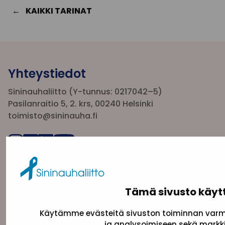
KAIKKI TARINAT
Yhteystiedot
Sininauhaliitto (Y-tunnus: 0217042–5)
Pasilanraitio 5, 2. krs, 00240 Helsinki
toimisto@sininauha.fi
Tämä sivusto käyt
Käytämme evästeitä sivuston toiminnan varmi
ja analysoimiseen sekä markki