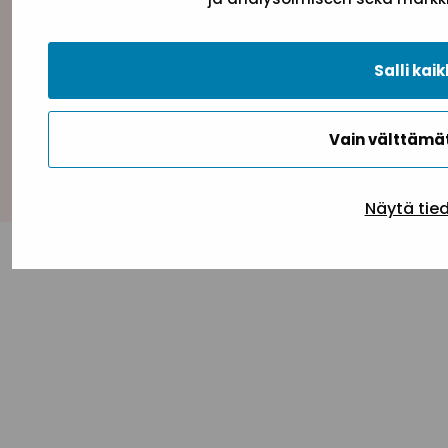
Tietosuojaseloste
Evästeseloste
Saavutettav
Salli kaik
Vain välttäm
Takaisin ylös
Näytä tie