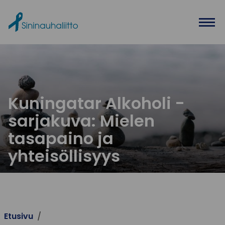
Ohita valikko
Kuningatar Alkoholi -
sarjakuva: Mielen
tasapaino ja
yhteisöllisyys
Etusivu