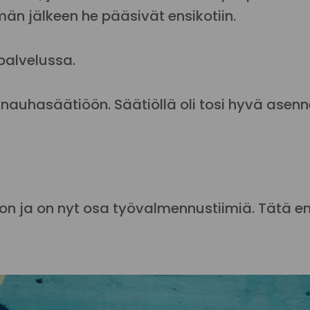
än jälkeen he pääsivät ensikotiin.
palvelussa.
auhasäätiöön. Säätiöllä oli tosi hyvä asenne
n ja on nyt osa työvalmennustiimiä. Tätä enn