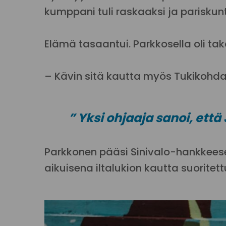
kumppani tuli raskaaksi ja pariskun
Elämä tasaantui. Parkkosella oli tak
– Kävin sitä kautta myös Tukikohdan 
” Yksi ohjaaja sanoi, et
Parkkonen pääsi Sinivalo-hankkeesee
aikuisena iltalukion kautta suoritet