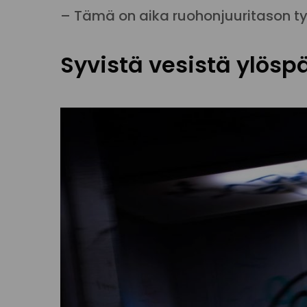
– Tämä on aika ruohonjuuritason ty
Syvistä vesistä ylösp