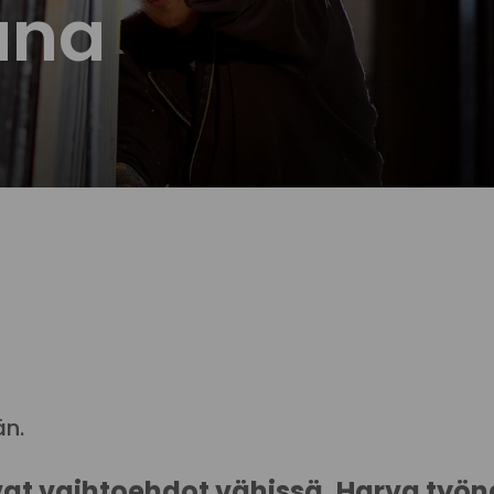
ana
än.
ovat vaihtoehdot vähissä. Harva työn