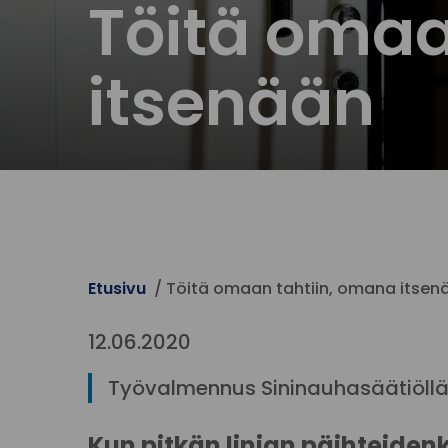
Töitä omaa
itsenään
Etusivu
Töitä omaan tahtiin, omana itsen
12.06.2020
Työvalmennus Sininauhasäätiöllä
Kun pitkän linjan päihteiden