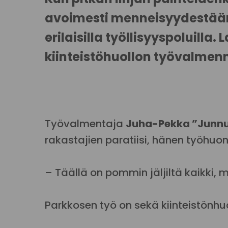
avoimesti menneisyydestään
erilaisilla työllisyyspoluil
kiinteistöhuollon työvalmenn
Työvalmentaja
Juha-Pekka ”Junnu
rakastajien paratiisi, hänen työhuo
– Täällä on pommin jäljiltä kaikki,
Parkkosen työ on sekä kiinteistönh