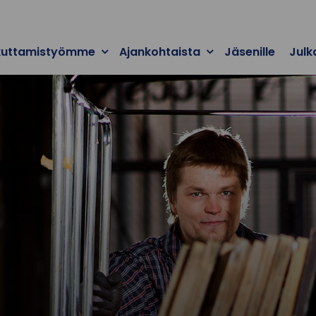
kuttamistyömme
Ajankohtaista
Jäsenille
Julk