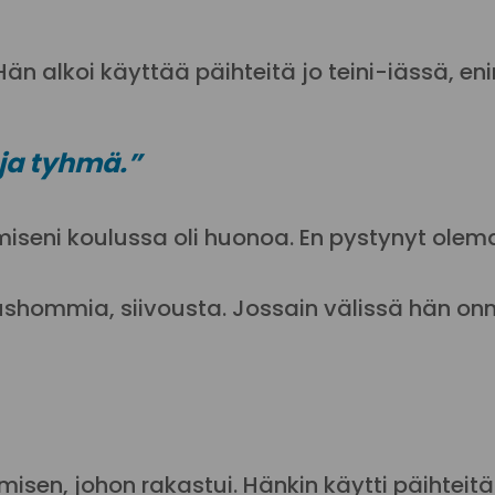
 Hän alkoi käyttää päihteitä jo teini-iässä, 
 ja tyhmä.”
tymiseni koulussa oli huonoa. En pystynyt ole
kennushommia, siivousta. Jossain välissä hän
isen, johon rakastui. Hänkin käytti päihteit