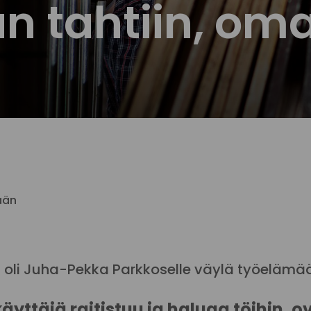
n tahtiin, om
ään
 oli Juha-Pekka Parkkoselle väylä työelämä
käyttäjä raitistuu ja haluaa töihin, 