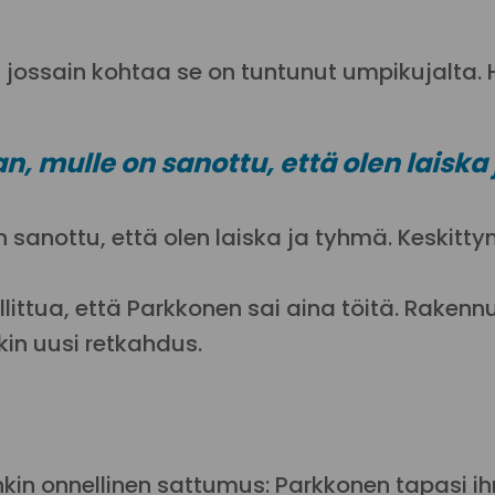
ja jossain kohtaa se on tuntunut umpikujalta.
n, mulle on sanottu, että olen laiska
on sanottu, että olen laiska ja tyhmä. Keskit
hallittua, että Parkkonen sai aina töitä. Ra
nkin uusi retkahdus.
kin onnellinen sattumus: Parkkonen tapasi ihm