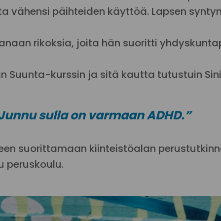
ta vähensi päihteiden käyttöä. Lapsen syntym
anaan rikoksia, joita hän suoritti yhdyskunta
Suunta-kurssin ja sitä kautta tutustuin Sinin
tä Junnu sulla on varmaan ADHD.”
n suorittamaan kiinteistöalan perustutkinno
tu peruskoulu.