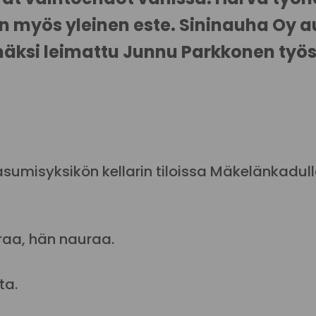
myös yleinen este. Sininauha Oy a
tyhmäksi leimattu Junnu Parkkonen t
 asumisyksikön kellarin tiloissa Mäkelänkad
araa, hän nauraa.
ta.