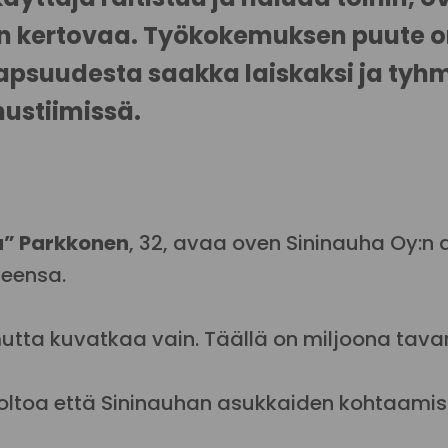
 kertovaa. Työkokemuksen puute on 
la. Lapsuudesta saakka laiskaksi ja 
ustiimissä.
” Parkkonen
, 32, avaa oven Sininauha Oy:n
neensa.
 mutta kuvatkaa vain. Täällä on miljoona tav
uoltoa että Sininauhan asukkaiden kohtaamis