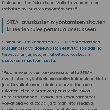
Sininauhaliiton Pekka Lund: Vaikuttavuuden tulee
ratkaista avustusten myöntämisessä
STEA-avustusten myöntämisen sitovien
kriteerien tulee perustua asetukseen
Sininauhaliitto kannattaa 3.7.2026 antamassaan
lausunnossa valtioneuvoston esitystä sosiaali- ja
terveysalan järjestöjen rahoitusta koskevan
asetuksen muuttamisesta
.
”Pidämme erityisen tärkeänä sitä, että STEA-
avustusten myöntämisessä säilyy kokonaisharkinta
ja että vaikuttavaa toimintaa arvioidaan sen
tulosten, ei toimintatavan perusteella. Myös
toimintaa mahdollistavat ja tukevat rakenteet
voivat olla vaikuttavia, ja tämän pitäisi näkyä
nykyistä selkeämmin sekä asetuksessa että sen