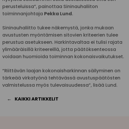
perusteluissa”, painottaa Sininauhaliiton
toiminnanjohtaja
Pekka Lund
.
Sininauhaliitto tukee näkemystä, jonka mukaan
avustusten myöntämisen sitovien kriteerien tulee
perustua asetukseen. Harkintavaltaa ei tulisi rajata
ylimääräisillä kriteereillä, jotta päätöksenteossa
voidaan huomioida toiminnan kokonaisvaikutukset.
”Riittävän laajan kokonaisharkinnan säilyminen on
tärkeää virkatyönä tehtävässä avustuspäätösten
valmistelussa myös tulevaisuudessa”, lisää Lund.
KAIKKI ARTIKKELIT