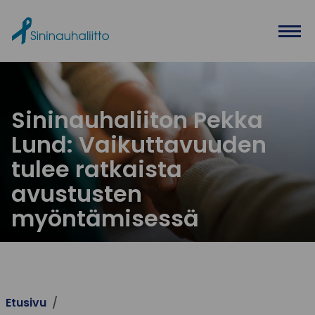
Ohita valikko
Sininauhaliiton Pekka
Lund: Vaikuttavuuden
tulee ratkaista
avustusten
myöntämisessä
Etusivu