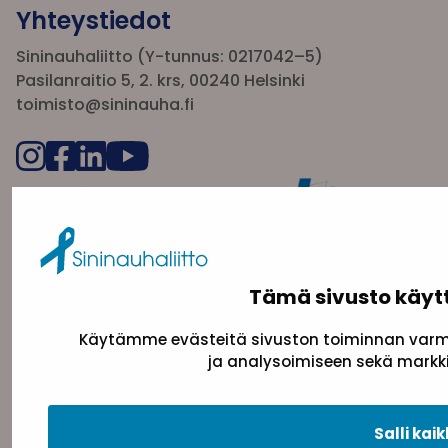
Yhteystiedot
Sininauhaliitto (Y-tunnus: 0217042–5)
Pasilanraitio 5, 2. krs, 00240 Helsinki
toimisto@sininauha.fi
Tämä sivusto käyt
Käytämme evästeitä sivuston toiminnan varmi
Tietosuojaseloste
Evästeseloste
Saavutettav
ja analysoimiseen sekä markki
Salli kaik