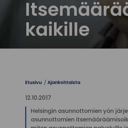
Itsemäärä
kaikille
Etusivu
Ajankohtaista
12.10.2017
Helsingin asunnottomien yön järj
asunnottomien itsemääräämisoikeu