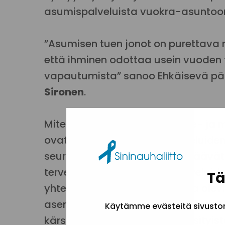
asumispalveluista vuokra-asuntoon
”Asumisen tuen jonot on purettava no
että ihminen odottaa usein vuoden 
vapautumista” sanoo Ehkäisevä päih
Sironen
.
Miten asunnottomien käy sote- ja
ovat huolissaan sosiaalipalveluide
seurauksista. Järjestäjät pelkäävä
terveyserojen kasvuun ja palveluid
Tä
yhteiskunnallisessa asemassa olevi
asemassa olevien ryhmien palvelut p
Käytämme evästeitä sivuston 
kärsii, jos yhtiöittäminen ja yksityi