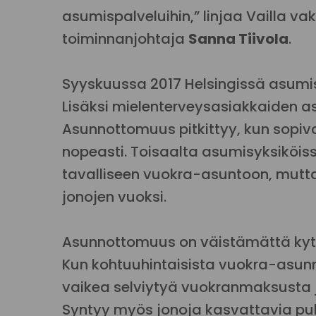
asumispalveluihin,” linjaa Vailla va
toiminnanjohtaja
Sanna Tiivola
.
Syyskuussa 2017 Helsingissä asumis
Lisäksi mielenterveysasiakkaiden as
Asunnottomuus pitkittyy, kun sopi
nopeasti. Toisaalta asumisyksiköis
tavalliseen vuokra-asuntoon, mutt
jonojen vuoksi.
Asunnottomuus on väistämättä kytk
Kun kohtuuhintaisista vuokra-asunno
vaikea selviytyä vuokranmaksusta 
Syntyy myös jonoja kasvattavia pu