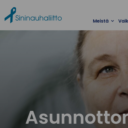
Ohita valikko
Meistä
Vai
Asunnottom