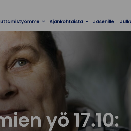
kuttamistyömme
Ajankohtaista
Jäsenille
Julk
ien yö 17.10: