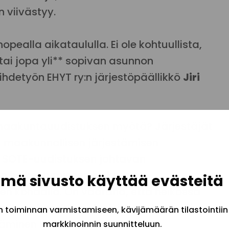
 viivästyy.
pealla aikataululla. Ei ole kohtuullista,
tai jopa yli** sopivan asunnon
detyön EHYT ry:n järjestöpäällikkö
Jiri
 maakuntauudistuksen myötä? Järjestäjät
n maakunnallisen järjestämisen
t SOTE-uudistuksen johtavan
en heikentymiseen heikossa
mä sivusto käyttää evästeitä
en kohdalla. On vaarana, että heikossa
ilkkoutuvat ja palveluiden integraatio
toiminnan varmistamiseen, kävijämäärän tilastointiin
stäminen lisääntyy.
markkinoinnin suunnitteluun.