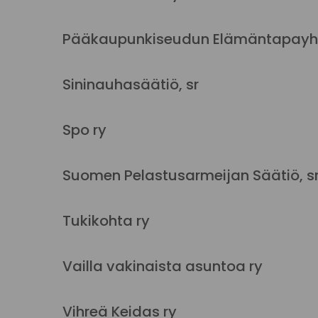
Pääkaupunkiseudun Elämäntapayhdi
Sininauhasäätiö, sr
Spo ry
Suomen Pelastusarmeijan Säätiö, s
Tukikohta ry
Vailla vakinaista asuntoa ry
Vihreä Keidas ry