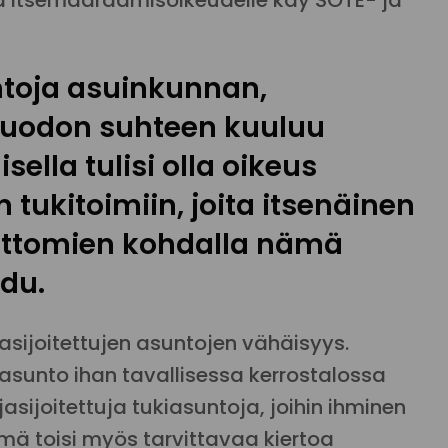
ja itsemääräämisoikeudelle käy SOTE- ja
ntoja asuinkunnan,
uodon suhteen kuuluu
isella tulisi olla oikeus
tukitoimiin, joita itsenäinen
ottomien kohdalla nämä
udu.
asijoitettujen asuntojen vähäisyys.
asunto ihan tavallisessa kerrostalossa
asijoitettuja tukiasuntoja, joihin ihminen
mä toisi myös tarvittavaa kiertoa