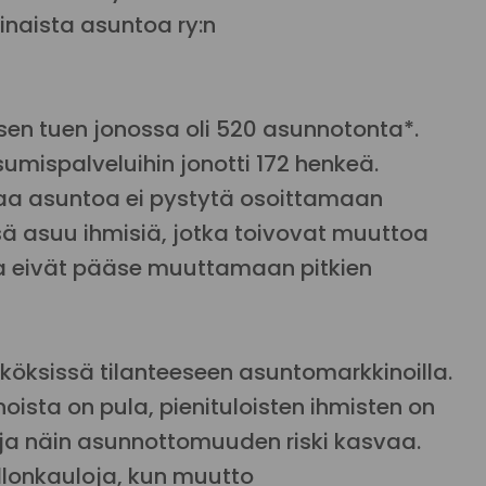
kinaista asuntoa ry:n
en tuen jonossa oli 520 asunnotonta*.
umispalveluihin jonotti 172 henkeä.
vaa asuntoa ei pystytä osoittamaan
sä asuu ihmisiä, jotka toivovat muuttoa
a eivät pääse muuttamaan pitkien
öksissä tilanteeseen asuntomarkkinoilla.
ista on pula, pienituloisten ihmisten on
ja näin asunnottomuuden riski kasvaa.
llonkauloja, kun muutto