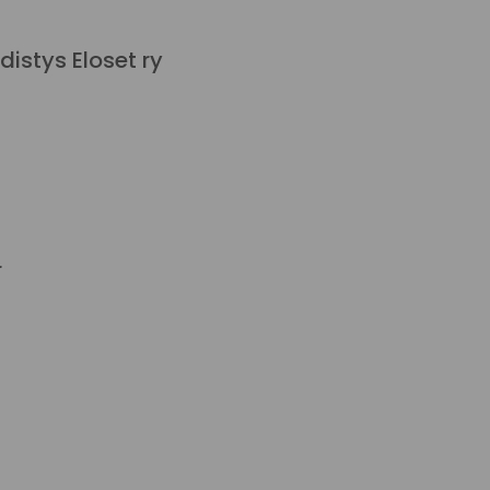
stys Eloset ry
r