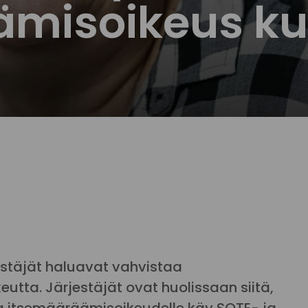
ämisoikeus ku
estäjät haluavat vahvistaa
tta. Järjestäjät ovat huolissaan siitä,