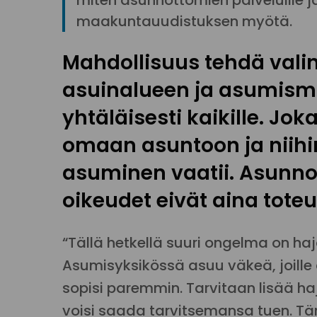
miten asunnottomien palveluille 
maakuntauudistuksen myötä.
Mahdollisuus tehdä vali
asuinalueen ja asumism
yhtäläisesti kaikille. Joka
omaan asuntoon ja niihin 
asuminen vaatii. Asunn
oikeudet eivät aina tote
“Tällä hetkellä suuri ongelma on haj
Asumisyksikössä asuu väkeä, joille 
sopisi paremmin. Tarvitaan lisää haj
voisi saada tarvitsemansa tuen. Tä