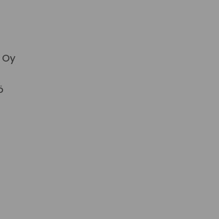
a Oy
ö