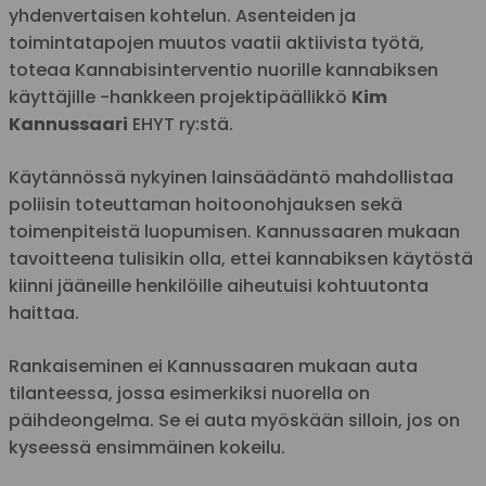
yhdenvertaisen kohtelun. Asenteiden ja
toimintatapojen muutos vaatii aktiivista työtä,
toteaa Kannabisinterventio nuorille kannabiksen
käyttäjille -hankkeen projektipäällikkö
Kim
Kannussaari
EHYT ry:stä.
Käytännössä nykyinen lainsäädäntö mahdollistaa
poliisin toteuttaman hoitoonohjauksen sekä
toimenpiteistä luopumisen. Kannussaaren mukaan
tavoitteena tulisikin olla, ettei kannabiksen käytöstä
kiinni jääneille henkilöille aiheutuisi kohtuutonta
haittaa.
Rankaiseminen ei Kannussaaren mukaan auta
tilanteessa, jossa esimerkiksi nuorella on
päihdeongelma. Se ei auta myöskään silloin, jos on
kyseessä ensimmäinen kokeilu.