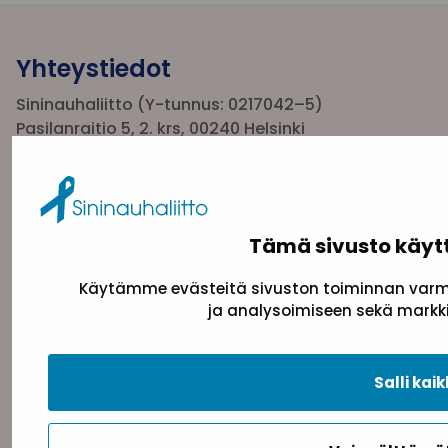
Yhteystiedot
Sininauhaliitto (Y-tunnus: 0217042–5)
Pasilanraitio 5, 2. krs, 00240 Helsinki
toimisto@sininauha.fi
Tämä sivusto käyt
Käytämme evästeitä sivuston toiminnan varmi
ja analysoimiseen sekä markki
Salli kaik
Tietosuojaseloste
Evästeseloste
Saavutettav