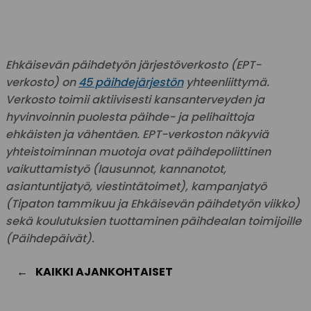
Ehkäisevän päihdetyön järjestöverkosto (EPT-
verkosto) on
45 päihdejärjestön
yhteenliittymä.
Verkosto toimii aktiivisesti kansanterveyden ja
hyvinvoinnin puolesta päihde- ja pelihaittoja
ehkäisten ja vähentäen. EPT-verkoston näkyviä
yhteistoiminnan muotoja ovat päihdepoliittinen
vaikuttamistyö (lausunnot, kannanotot,
asiantuntijatyö, viestintätoimet), kampanjatyö
(Tipaton tammikuu ja Ehkäisevän päihdetyön viikko)
sekä koulutuksien tuottaminen päihdealan toimijoille
(Päihdepäivät).
KAIKKI AJANKOHTAISET