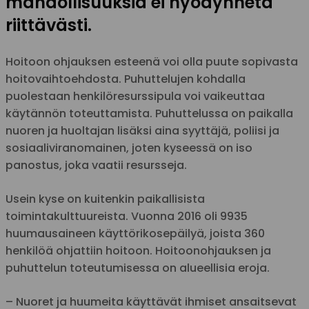
mahdollisuuksia ei hyödynnetä
riittävästi.
Hoitoon ohjauksen esteenä voi olla puute sopivasta
hoitovaihtoehdosta. Puhuttelujen kohdalla
puolestaan henkilöresurssipula voi vaikeuttaa
käytännön toteuttamista. Puhuttelussa on paikalla
nuoren ja huoltajan lisäksi aina syyttäjä, poliisi ja
sosiaaliviranomainen, joten kyseessä on iso
panostus, joka vaatii resursseja.
Usein kyse on kuitenkin paikallisista
toimintakulttuureista. Vuonna 2016 oli 9935
huumausaineen käyttörikosepäilyä, joista 360
henkilöä ohjattiin hoitoon. Hoitoonohjauksen ja
puhuttelun toteutumisessa on alueellisia eroja.
– Nuoret ja huumeita käyttävät ihmiset ansaitsevat