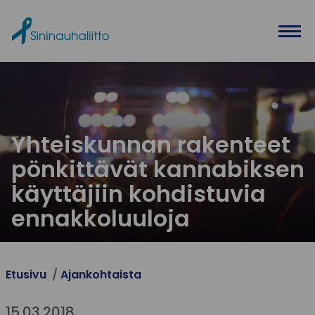
Ohita valikko
Yhteiskunnan rakenteet
pönkittävät kannabiksen
käyttäjiin kohdistuvia
ennakkoluuloja
Etusivu
Ajankohtaista
15.03.2018