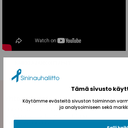
KAIKKI AJANKOHTAISET
Tämä sivusto käyt
Yhteystiedot
Käytämme evästeitä sivuston toiminnan varmi
ja analysoimiseen sekä markki
Sininauhaliitto (Y-tunnus: 0217042–5)
Pasilanraitio 5, 2. krs, 00240 Helsinki
toimisto@sininauha.fi
Salli kaik