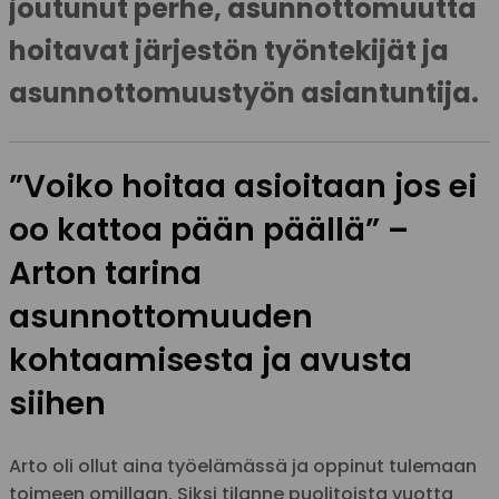
joutunut perhe, asunnottomuutta
hoitavat järjestön työntekijät ja
asunnottomuustyön asiantuntija.
”Voiko hoitaa asioitaan jos ei
oo kattoa pään päällä” –
Arton tarina
asunnottomuuden
kohtaamisesta ja avusta
siihen
Arto oli ollut aina työelämässä ja oppinut tulemaan
toimeen omillaan. Siksi tilanne puolitoista vuotta