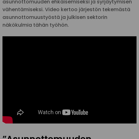
asunnottomuuden ehkäisemiseksi ja syrjäytymisen
vähentämiseksi. Video kertoo järjestön tekemästä
asunnottomuustyöstä ja julkisen sektorin
näkökulmia tähän työhön.