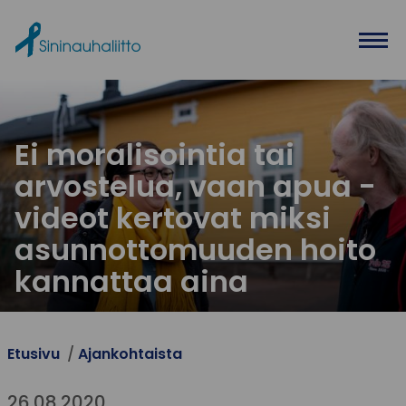
Ohita valikko
Ei moralisointia tai
arvostelua, vaan apua -
videot kertovat miksi
asunnottomuuden hoito
kannattaa aina
Etusivu
Ajankohtaista
26.08.2020