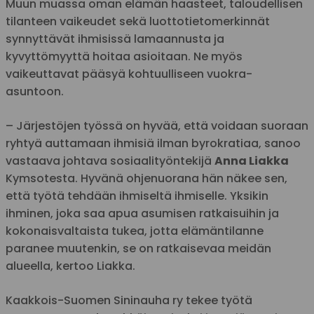
Muun muassa oman elämän haasteet, taloudellisen
tilanteen vaikeudet sekä luottotietomerkinnät
synnyttävät ihmisissä lamaannusta ja
kyvyttömyyttä hoitaa asioitaan. Ne myös
vaikeuttavat pääsyä kohtuulliseen vuokra-
asuntoon.
– Järjestöjen työssä on hyvää, että voidaan suoraan
ryhtyä auttamaan ihmisiä ilman byrokratiaa, sanoo
vastaava johtava sosiaalityöntekijä
Anna Liakka
Kymsotesta. Hyvänä ohjenuorana hän näkee sen,
että työtä tehdään ihmiseltä ihmiselle. Yksikin
ihminen, joka saa apua asumisen ratkaisuihin ja
kokonaisvaltaista tukea, jotta elämäntilanne
paranee muutenkin, se on ratkaisevaa meidän
alueella, kertoo Liakka.
Kaakkois-Suomen Sininauha ry tekee työtä