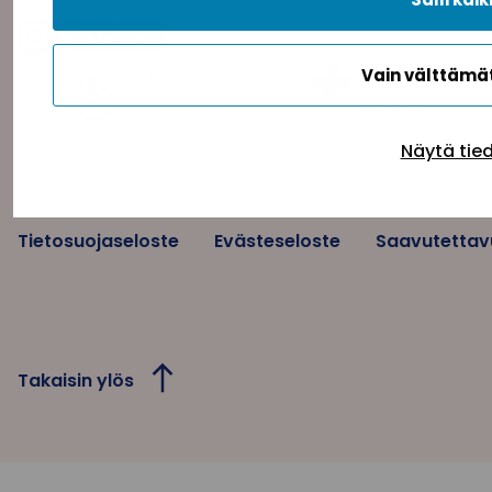
Vain välttäm
Näytä tie
Tietosuojaseloste
Evästeseloste
Saavutettav
Takaisin ylös