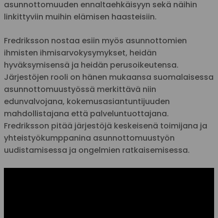
asunnottomuuden ennaltaehkäisyyn sekä näihin
linkittyviin muihin elämisen haasteisiin.
Fredriksson nostaa esiin myös asunnottomien
ihmisten ihmisarvokysymykset, heidän
hyväksymisensä ja heidän perusoikeutensa.
Järjestöjen rooli on hänen mukaansa suomalaisessa
asunnottomuustyössä merkittävä niin
edunvalvojana, kokemusasiantuntijuuden
mahdollistajana että palveluntuottajana.
Fredriksson pitää järjestöjä keskeisenä toimijana ja
yhteistyökumppanina asunnottomuustyön
uudistamisessa ja ongelmien ratkaisemisessa.