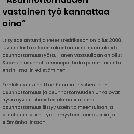
”Asunnottomuuden
vastainen työ kannattaa
aina”
Erityisasiantuntija Peter Fredriksson on ollut 2000-
luvun alusta alkaen rakentamassa suomalaista
asunnottomuustyötä. Hänen vastuullaan on ollut
Suomen asunnottomuuspolitiikka ja mm. asunto
ensin -mallin edistäminen.
Fredriksson kiinnittää huomiota siihen, että
asunnottomuus ja asunnottomuuden uhka ovat
hyvin syvästi ihmisten elämässä läsnä:
asunnottomuus liittyy usein toimeentuloon ja
elinolosuhteisiin, työttömyyteen, sairauksiin ja
elämänhallintaan.