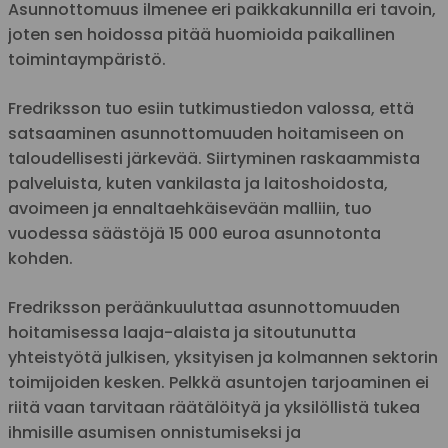
Asunnottomuus ilmenee eri paikkakunnilla eri tavoin,
joten sen hoidossa pitää huomioida paikallinen
toimintaympäristö.
Fredriksson tuo esiin tutkimustiedon valossa, että
satsaaminen asunnottomuuden hoitamiseen on
taloudellisesti järkevää. Siirtyminen raskaammista
palveluista, kuten vankilasta ja laitoshoidosta,
avoimeen ja ennaltaehkäisevään malliin, tuo
vuodessa säästöjä 15 000 euroa asunnotonta
kohden.
Fredriksson peräänkuuluttaa asunnottomuuden
hoitamisessa laaja-alaista ja sitoutunutta
yhteistyötä julkisen, yksityisen ja kolmannen sektorin
toimijoiden kesken. Pelkkä asuntojen tarjoaminen ei
riitä vaan tarvitaan räätälöityä ja yksilöllistä tukea
ihmisille asumisen onnistumiseksi ja