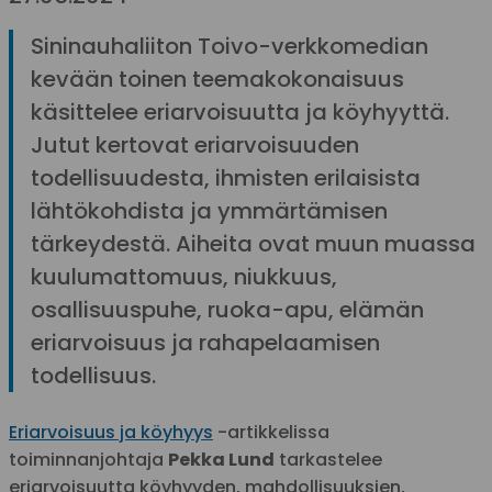
Sininauhaliiton Toivo-verkkomedian
kevään toinen teemakokonaisuus
käsittelee eriarvoisuutta ja köyhyyttä.
Jutut kertovat eriarvoisuuden
todellisuudesta, ihmisten erilaisista
lähtökohdista ja ymmärtämisen
tärkeydestä. Aiheita ovat muun muassa
kuulumattomuus, niukkuus,
osallisuuspuhe, ruoka-apu, elämän
eriarvoisuus ja rahapelaamisen
todellisuus.
Eriarvoisuus ja köyhyys
-artikkelissa
toiminnanjohtaja
Pekka Lund
tarkastelee
eriarvoisuutta köyhyyden, mahdollisuuksien,