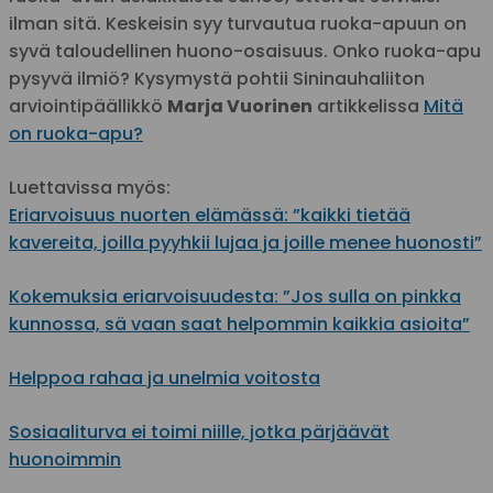
ilman sitä. Keskeisin syy turvautua ruoka-apuun on
syvä taloudellinen huono-osaisuus. Onko ruoka-apu
pysyvä ilmiö? Kysymystä pohtii Sininauhaliiton
arviointipäällikkö
Marja Vuorinen
artikkelissa
Mitä
on ruoka-apu?
Luettavissa myös:
Eriarvoisuus nuorten elämässä: ”kaikki tietää
kavereita, joilla pyyhkii lujaa ja joille menee huonosti”
Kokemuksia eriarvoisuudesta: ”Jos sulla on pinkka
kunnossa, sä vaan saat helpommin kaikkia asioita”
Helppoa rahaa ja unelmia voitosta
Sosiaaliturva ei toimi niille, jotka pärjäävät
huonoimmin