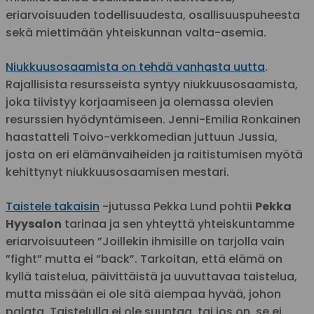
eriarvoisuuden todellisuudesta, osallisuuspuheesta
sekä miettimään yhteiskunnan valta-asemia.
Niukkuusosaamista on tehdä vanhasta uutta
.
Rajallisista resursseista syntyy niukkuusosaamista,
joka tiivistyy korjaamiseen ja olemassa olevien
resurssien hyödyntämiseen. Jenni-Emilia Ronkainen
haastatteli Toivo-verkkomedian juttuun Jussia,
josta on eri elämänvaiheiden ja raitistumisen myötä
kehittynyt niukkuusosaamisen mestari.
Taistele takaisin
-jutussa Pekka Lund pohtii
Pekka
Hyysalon
tarinaa ja sen yhteyttä yhteiskuntamme
eriarvoisuuteen ”Joillekin ihmisille on tarjolla vain
”fight” mutta ei ”back”. Tarkoitan, että elämä on
kyllä taistelua, päivittäistä ja uuvuttavaa taistelua,
mutta missään ei ole sitä aiempaa hyvää, johon
palata. Taistelulla ei ole suuntaa, tai jos on, se ei