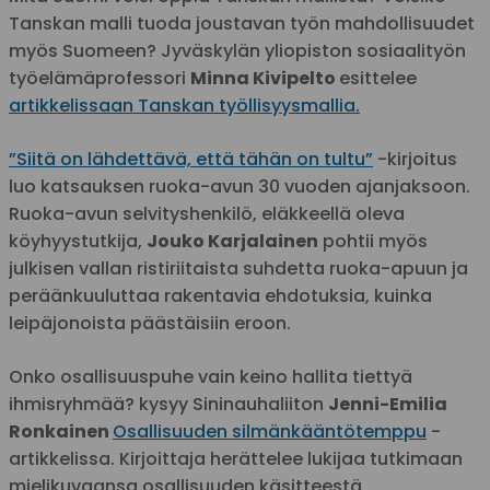
Tanskan malli tuoda joustavan työn mahdollisuudet
myös Suomeen? Jyväskylän yliopiston sosiaalityön
työelämäprofessori
Minna Kivipelto
esittelee
artikkelissaan Tanskan työllisyysmallia.
”Siitä on lähdettävä, että tähän on tultu”
-kirjoitus
luo katsauksen ruoka-avun 30 vuoden ajanjaksoon.
Ruoka-avun selvityshenkilö, eläkkeellä oleva
köyhyystutkija,
Jouko Karjalainen
pohtii myös
julkisen vallan ristiriitaista suhdetta ruoka-apuun ja
peräänkuuluttaa rakentavia ehdotuksia, kuinka
leipäjonoista päästäisiin eroon.
Onko osallisuuspuhe vain keino hallita tiettyä
ihmisryhmää? kysyy Sininauhaliiton
Jenni-Emilia
Ronkainen
Osallisuuden silmänkääntötemppu
-
artikkelissa. Kirjoittaja herättelee lukijaa tutkimaan
mielikuvaansa osallisuuden käsitteestä,