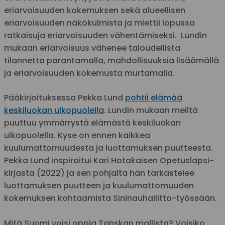
eriarvoisuuden kokemuksen sekä alueellisen
eriarvoisuuden näkökulmista ja miettii lopussa
ratkaisuja eriarvoisuuden vähentämiseksi. Lundin
mukaan eriarvoisuus vähenee taloudellista
tilannetta parantamalla, mahdollisuuksia lisäämällä
ja eriarvoisuuden kokemusta murtamalla.
Pääkirjoituksessa Pekka Lund
pohtii elämää
keskiluokan ulkopuolella
. Lundin mukaan meiltä
puuttuu ymmärrystä elämästä keskiluokan
ulkopuolella. Kyse on ennen kaikkea
kuulumattomuudesta ja luottamuksen puutteesta.
Pekka Lund inspiroitui Kari Hotakaisen Opetuslapsi-
kirjasta (2022) ja sen pohjalta hän tarkastelee
luottamuksen puutteen ja kuulumattomuuden
kokemuksen kohtaamista Sininauhaliitto-työssään.
Mitä Suomi voisi oppia Tanskan mallista? Voisiko