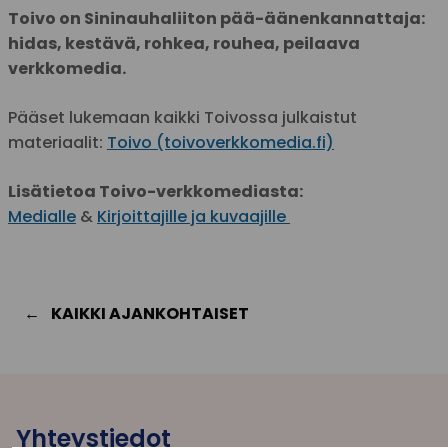
Toivo on Sininauhaliiton pää-äänenkannattaja:
hidas, kestävä, rohkea, rouhea, peilaava
verkkomedia.
Pääset lukemaan kaikki Toivossa julkaistut
materiaalit:
Toivo (toivoverkkomedia.fi)
Lisätietoa Toivo-verkkomediasta:
Medialle
&
Kirjoittajille ja kuvaajille
KAIKKI AJANKOHTAISET
Yhteystiedot