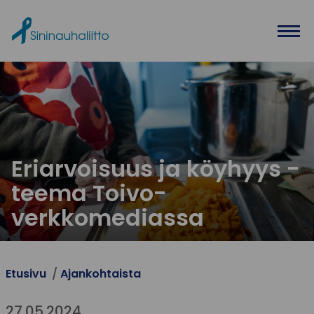
Ohita valikko
Eriarvoisuus ja köyhyys -
teema Toivo-
verkkomediassa
Etusivu
Ajankohtaista
27.05.2024