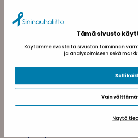
Sininauhaliitto (Y-tunnus: 0217042–5)
Pasilanraitio 5, 2. krs, 00240 Helsinki
toimisto@sininauha.fi
Tämä sivusto käyt
Käytämme evästeitä sivuston toiminnan varmi
ja analysoimiseen sekä markki
Salli kaik
Tietosuojaseloste
Evästeseloste
Saavutettav
Vain välttäm
Näytä tie
Takaisin ylös