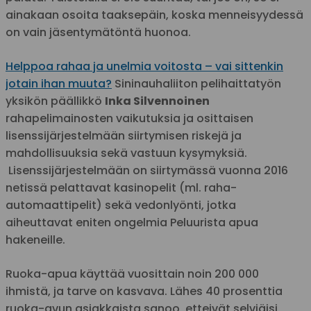
ainakaan osoita taaksepäin, koska menneisyydessä
on vain jäsentymätöntä huonoa.
Helppoa rahaa ja unelmia voitosta – vai sittenkin
jotain ihan muuta?
Sininauhaliiton pelihaittatyön
yksikön päällikkö
Inka Silvennoinen
rahapelimainosten vaikutuksia ja osittaisen
lisenssijärjestelmään siirtymisen riskejä ja
mahdollisuuksia sekä vastuun kysymyksiä.
Lisenssijärjestelmään on siirtymässä vuonna 2016
netissä pelattavat kasinopelit (ml. raha-
automaattipelit) sekä vedonlyönti, jotka
aiheuttavat eniten ongelmia Peluurista apua
hakeneille.
Ruoka-apua käyttää vuosittain noin 200 000
ihmistä, ja tarve on kasvava. Lähes 40 prosenttia
ruoka-avun asiakkaista sanoo, etteivät selviäisi