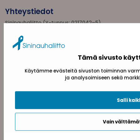
Yhteystiedot
Sininauhaliitto (Y-tunnus: 0217042–5)
Pasilanraitio 5, 2. krs, 00240 Helsinki
toimisto@sininauha.fi
Tämä sivusto käyt
Käytämme evästeitä sivuston toiminnan varmi
ja analysoimiseen sekä markki
Salli kaik
Tietosuojaseloste
Evästeseloste
Saavutettav
Vain välttäm