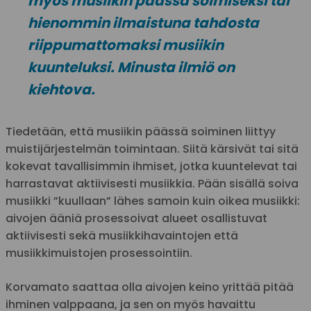
myös musiikin päässä soimiseksi tai
hienommin ilmaistuna tahdosta
riippumattomaksi musiikin
kuunteluksi. Minusta ilmiö on
kiehtova.
Tiedetään, että musiikin päässä soiminen liittyy
muistijärjestelmän toimintaan. Siitä kärsivät tai sitä
kokevat tavallisimmin ihmiset, jotka kuuntelevat tai
harrastavat aktiivisesti musiikkia. Pään sisällä soiva
musiikki ”kuullaan” lähes samoin kuin oikea musiikki:
aivojen ääniä prosessoivat alueet osallistuvat
aktiivisesti sekä musiikkihavaintojen että
musiikkimuistojen prosessointiin.
Korvamato saattaa olla aivojen keino yrittää pitää
ihminen valppaana, ja sen on myös havaittu