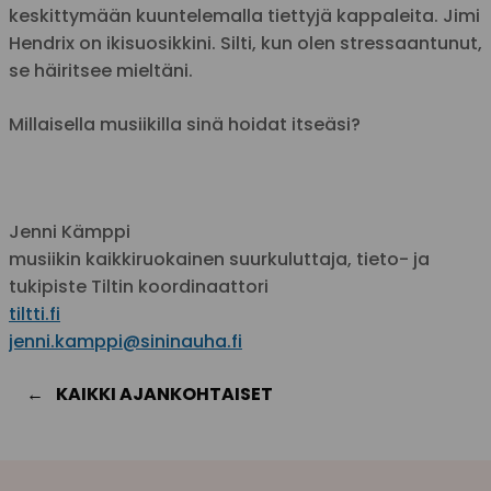
keskittymään kuuntelemalla tiettyjä kappaleita. Jimi
Hendrix on ikisuosikkini. Silti, kun olen stressaantunut,
se häiritsee mieltäni.
Millaisella musiikilla sinä hoidat itseäsi?
Jenni Kämppi
musiikin kaikkiruokainen suurkuluttaja, tieto- ja
tukipiste Tiltin koordinaattori
tiltti.fi
jenni.kamppi@sininauha.fi
KAIKKI AJANKOHTAISET