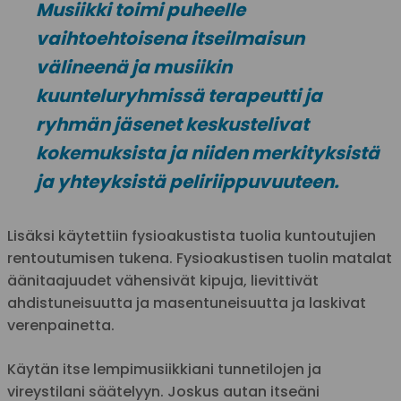
Musiikki toimi puheelle
vaihtoehtoisena itseilmaisun
välineenä ja musiikin
kuunteluryhmissä terapeutti ja
ryhmän jäsenet keskustelivat
kokemuksista ja niiden merkityksistä
ja yhteyksistä peliriippuvuuteen.
Lisäksi käytettiin fysioakustista tuolia kuntoutujien
rentoutumisen tukena. Fysioakustisen tuolin matalat
äänitaajuudet vähensivät kipuja, lievittivät
ahdistuneisuutta ja masentuneisuutta ja laskivat
verenpainetta.
Käytän itse lempimusiikkiani tunnetilojen ja
vireystilani säätelyyn. Joskus autan itseäni