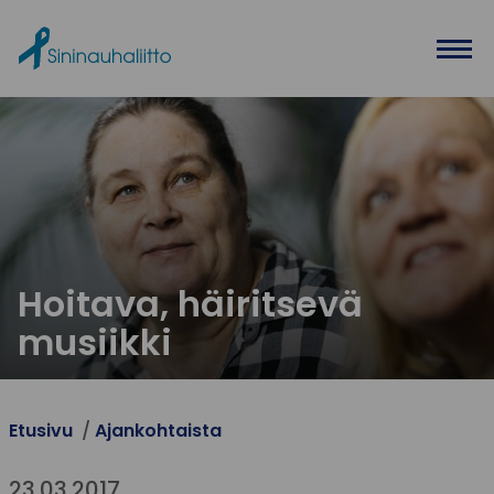
Ohita valikko
Hoitava, häiritsevä
musiikki
Etusivu
Ajankohtaista
23.03.2017