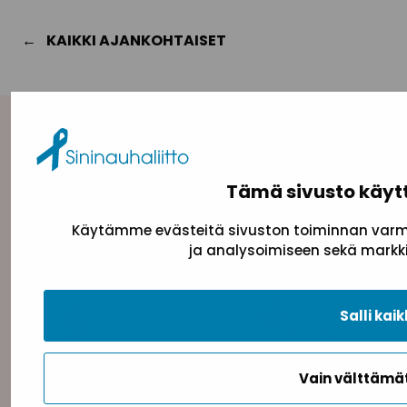
KAIKKI AJANKOHTAISET
Yhteystiedot
Sininauhaliitto (Y-tunnus: 0217042–5)
Tämä sivusto käyt
Pasilanraitio 5, 2. krs, 00240 Helsinki
toimisto@sininauha.fi
Käytämme evästeitä sivuston toiminnan varmi
ja analysoimiseen sekä markki
Salli kaik
Vain välttäm