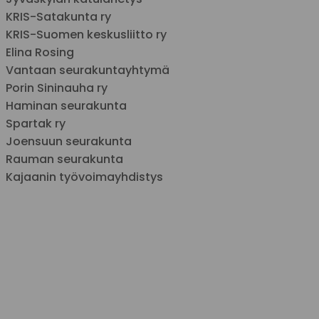
KRIS-Satakunta ry
KRIS-Suomen keskusliitto ry
Elina Rosing
Vantaan seurakuntayhtymä
Porin Sininauha ry
Haminan seurakunta
Spartak ry
Joensuun seurakunta
Rauman seurakunta
Kajaanin työvoimayhdistys