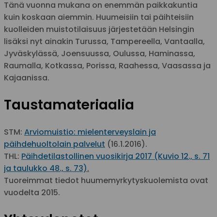
Tänä vuonna mukana on enemmän paikkakuntia
kuin koskaan aiemmin. Huumeisiin tai päihteisiin
kuolleiden muistotilaisuus järjestetään Helsingin
lisäksi nyt ainakin Turussa, Tampereella, Vantaalla,
Jyväskylässä, Joensuussa, Oulussa, Haminassa,
Raumalla, Kotkassa, Porissa, Raahessa, Vaasassa ja
Kajaanissa.
Taustamateriaalia
STM:
Arviomuistio: mielenterveyslain ja
päihdehuoltolain palvelut
(16.1.2016).
THL:
Päihdetilastollinen vuosikirja 2017 (Kuvio 12., s. 71
ja taulukko 48., s. 73)
.
Tuoreimmat tiedot huumemyrkytyskuolemista ovat
vuodelta 2015.