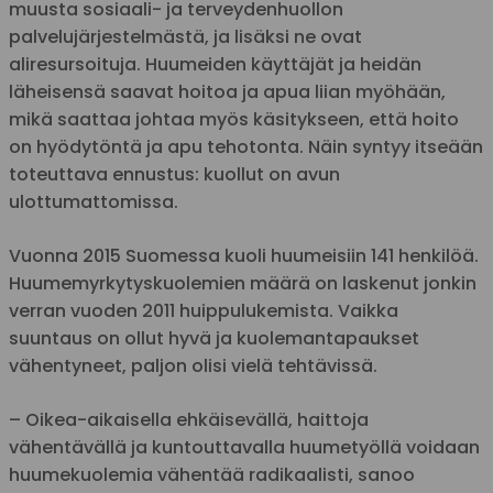
muusta sosiaali- ja terveydenhuollon
palvelujärjestelmästä, ja lisäksi ne ovat
aliresursoituja. Huumeiden käyttäjät ja heidän
läheisensä saavat hoitoa ja apua liian myöhään,
mikä saattaa johtaa myös käsitykseen, että hoito
on hyödytöntä ja apu tehotonta. Näin syntyy itseään
toteuttava ennustus: kuollut on avun
ulottumattomissa.
Vuonna 2015 Suomessa kuoli huumeisiin 141 henkilöä.
Huumemyrkytyskuolemien määrä on laskenut jonkin
verran vuoden 2011 huippulukemista. Vaikka
suuntaus on ollut hyvä ja kuolemantapaukset
vähentyneet, paljon olisi vielä tehtävissä.
– Oikea-aikaisella ehkäisevällä, haittoja
vähentävällä ja kuntouttavalla huumetyöllä voidaan
huumekuolemia vähentää radikaalisti, sanoo