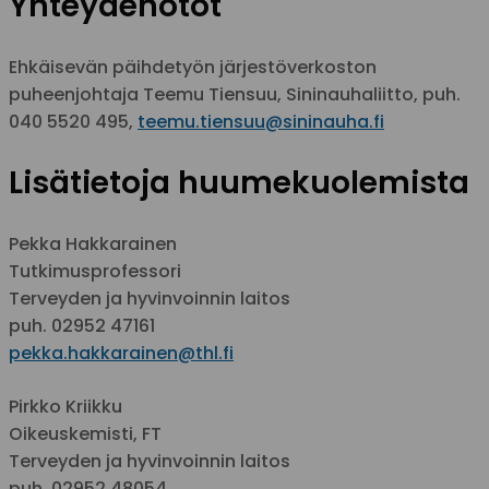
Yhteydenotot
Ehkäisevän päihdetyön järjestöverkoston
puheenjohtaja Teemu Tiensuu, Sininauhaliitto, puh.
040 5520 495,
teemu.tiensuu@sininauha.fi
Lisätietoja huumekuolemista
Pekka Hakkarainen
Tutkimusprofessori
Terveyden ja hyvinvoinnin laitos
puh. 02952 47161
pekka.hakkarainen@thl.fi
Pirkko Kriikku
Oikeuskemisti, FT
Terveyden ja hyvinvoinnin laitos
puh. 02952 48054