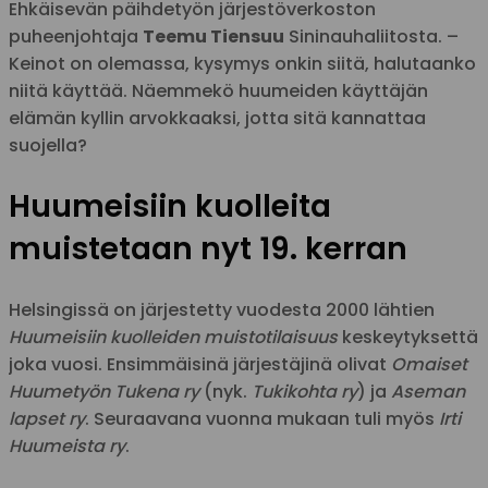
Ehkäisevän päihdetyön järjestöverkoston
puheenjohtaja
Teemu Tiensuu
Sininauhaliitosta. –
Keinot on olemassa, kysymys onkin siitä, halutaanko
niitä käyttää. Näemmekö huumeiden käyttäjän
elämän kyllin arvokkaaksi, jotta sitä kannattaa
suojella?
Huumeisiin kuolleita
muistetaan nyt 19. kerran
Helsingissä on järjestetty vuodesta 2000 lähtien
Huumeisiin kuolleiden muistotilaisuus
keskeytyksettä
joka vuosi. Ensimmäisinä järjestäjinä olivat
Omaiset
Huumetyön Tukena ry
(nyk.
Tukikohta ry
) ja
Aseman
lapset ry
. Seuraavana vuonna mukaan tuli myös
Irti
Huumeista ry
.