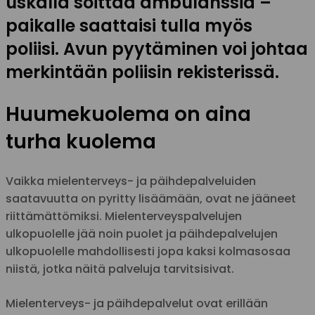
uskalla soittaa ambulanssia –
paikalle saattaisi tulla myös
poliisi. Avun pyytäminen voi johtaa
merkintään poliisin rekisterissä.
Huumekuolema on aina
turha kuolema
Vaikka mielenterveys- ja päihdepalveluiden
saatavuutta on pyritty lisäämään, ovat ne jääneet
riittämättömiksi. Mielenterveyspalvelujen
ulkopuolelle jää noin puolet ja päihdepalvelujen
ulkopuolelle mahdollisesti jopa kaksi kolmasosaa
niistä, jotka näitä palveluja tarvitsisivat.
Mielenterveys- ja päihdepalvelut ovat erillään