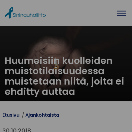
Ohita valikko
Huumeisiin kuolleiden
muistotilaisuudessa
muistetaan niitä, joita ei
ehditty auttaa
Etusivu
Ajankohtaista
30.10.2018