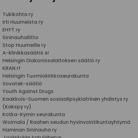
Tukikohta ry
Irti Huumeista ry
EHYT ry
Sininauhaliitto
Stop Huumeille ry
A-klinikkasäätiö sr
Helsingin Diakonissalaitoksen säätiö ry
KRAN rf
Helsingin Tuomiokirkkoseurakunta
Sovatek-säätiö
Youth Against Drugs
Kaakkois-Suomen sosiaalipsykiatrinen yhdistys ry
(Kakspy ry)
Kotka-Kymin seurakunta
Woimala / Raahen seudun hyvinvointikuntayhtymä
Haminan Sininauha ry
Jyväskylän katulähetys