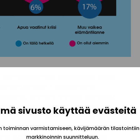
n elämässään läpi ulkopuolista apua
lämäntilanteen. Tällaisia olivat
inäisyys, köyhyys, fyysiset sairaudet,
vin usein elämän kriisiytymisen oli
mä sivusto käyttää evästeitä
ma tai päihde- tai mielenterveysongelma.
toiminnan varmistamiseen, kävijämäärän tilastointiin
ys liittyi itselääkintään ja elämän
markkinoinnin suunnitteluun.