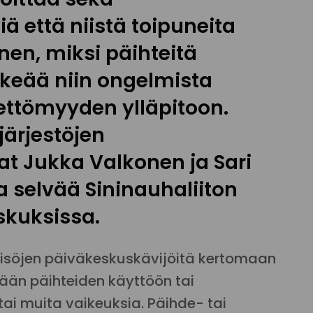
ä että niistä toipuneita
en, miksi päihteitä
rkeää niin ongelmista
ettömyyden ylläpitoon.
järjestöjen
t Jukka Valkonen ja Sari
a selvää Sininauhaliiton
skuksissa.
eisöjen päiväkeskuskävijöitä kertomaan
ään päihteiden käyttöön tai
tai muita vaikeuksia. Päihde- tai