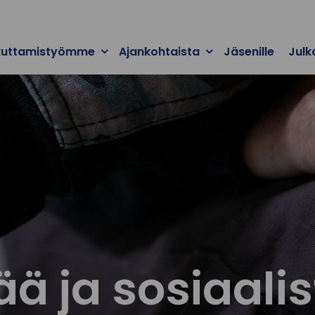
kuttamistyömme
Ajankohtaista
Jäsenille
Julk
ää ja sosiaali