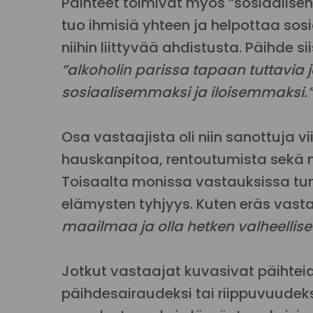
Päihteet toimivat myös ”sosiaalisen
tuo ihmisiä yhteen ja helpottaa sosi
niihin liittyvää ahdistusta. Päihde 
”alkoholin parissa tapaan tuttavia
sosiaalisemmaksi ja iloisemmaksi.”
Osa vastaajista oli niin sanottuja vi
hauskanpitoa, rentoutumista sekä 
Toisaalta monissa vastauksissa tunn
elämysten tyhjyys. Kuten eräs vastaaj
maailmaa ja olla hetken valheellisest
Jotkut vastaajat kuvasivat päihteid
päihdesairaudeksi tai riippuvuudek