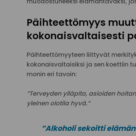
muodostuneeksi elämäntavaksi, jost
Päihteettömyys muut
kokonaisvaltaisesti
Päihteettömyyteen liittyvät merkit
kokonaisvaltaisiksi ja sen koettiin 
monin eri tavoin:
”Terveyden ylläpito, asioiden hoit
yleinen olotila hyvä.”
”Alkoholi sekoitti elämän