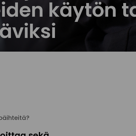
eiden käytön 
äviksi
päihteitä?
oittaa sekä