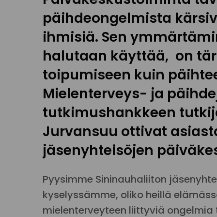
päihdeongelmista kärsivi
ihmisiä. Sen ymmärtämin
halutaan käyttää, on tä
toipumiseen kuin päihte
Mielenterveys- ja päihde
tutkimushankkeen tutkija
Jurvansuu ottivat asiast
jäsenyhteisöjen päiväke
Pyysimme Sininauhaliiton jäsenyht
kyselyssämme, oliko heillä elämäss
mielenterveyteen liittyviä ongelmia 