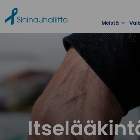
Ohita valikko
Meistä
Vai
Itselääkint