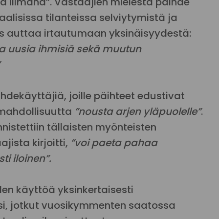
a liimana”. Vastaajien mielestä päihde
aalisissa tilanteissa selviytymistä ja
siis auttaa irtautumaan yksinäisyydestä:
 ja uusia ihmisiä sekä muutun
ihdekäyttäjiä, joille päihteet edustivat
mahdollisuutta
”nousta arjen yläpuolelle”
.
istettiin tällaisten myönteisten
ista kirjoitti,
”voi paeta pahaa
i iloinen”.
en käyttöä yksinkertaisesti
si, jotkut vuosikymmenten saatossa