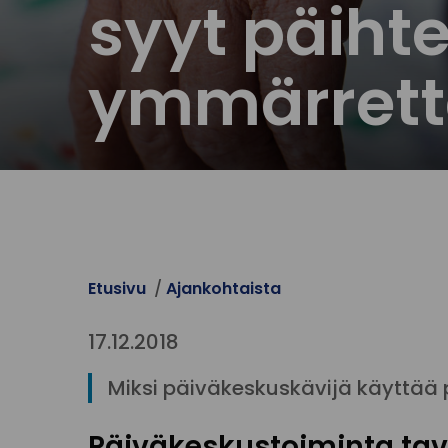
syyt päiht
ymmärrett
Etusivu
Ajankohtaista
17.12.2018
Miksi päiväkeskuskävijä käyttää 
Päiväkeskustoiminta tav