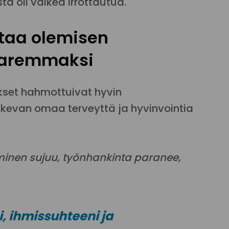
a oli vaikea irrottautua.
taa olemisen
 paremmaksi
ykset hahmottuivat hyvin
tukevan omaa terveyttä ja hyvinvointia
aminen sujuu, työnhankinta paranee,
i, ihmissuhteeni ja