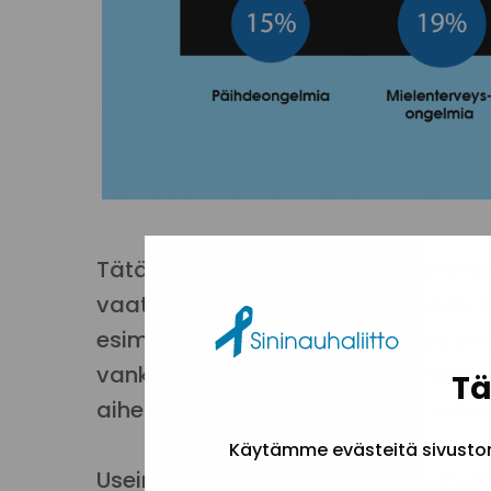
Tätäkin useampi oli käynyt aiemmi
vaatineen kriisin tai muun vaikean e
esimerkiksi avioero, työttömyys, yks
vankeustuomio ja asunnottomuus. Hy
Tä
aiheuttanut läheisen ihmisen kuole
Käytämme evästeitä sivuston 
Useimmiten päihteiden käytön merkit