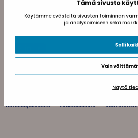
Tämä sivusto käyt
Yhteystiedot
Käytämme evästeitä sivuston toiminnan varmi
Sininauhaliitto (Y-tunnus: 0217042–5)
ja analysoimiseen sekä markki
Pasilanraitio 5, 2. krs, 00240 Helsinki
toimisto@sininauha.fi
Salli kaik
Vain välttäm
Näytä tie
Tietosuojaseloste
Evästeseloste
Saavutettav