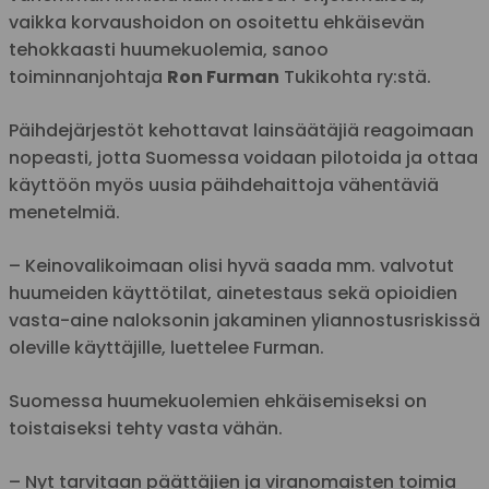
vaikka korvaushoidon on osoitettu ehkäisevän
tehokkaasti huumekuolemia, sanoo
toiminnanjohtaja
Ron Furman
Tukikohta ry:stä.
Päihdejärjestöt kehottavat lainsäätäjiä reagoimaan
nopeasti, jotta Suomessa voidaan pilotoida ja ottaa
käyttöön myös uusia päihdehaittoja vähentäviä
menetelmiä.
– Keinovalikoimaan olisi hyvä saada mm. valvotut
huumeiden käyttötilat, ainetestaus sekä opioidien
vasta-aine naloksonin jakaminen yliannostusriskissä
oleville käyttäjille, luettelee Furman.
Suomessa huumekuolemien ehkäisemiseksi on
toistaiseksi tehty vasta vähän.
– Nyt tarvitaan päättäjien ja viranomaisten toimia