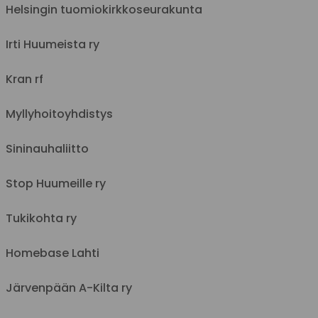
Helsingin tuomiokirkkoseurakunta
Irti Huumeista ry
Kran rf
Myllyhoitoyhdistys
Sininauhaliitto
Stop Huumeille ry
Tukikohta ry
Homebase Lahti
Järvenpään A-Kilta ry