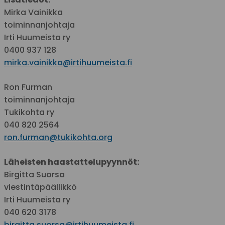
Mirka Vainikka
toiminnanjohtaja
Irti Huumeista ry
0400 937 128
mirka.vainikka@irtihuumeista.fi
Ron Furman
toiminnanjohtaja
Tukikohta ry
040 820 2564
ron.furman@tukikohta.org
Läheisten haastattelupyynnöt:
Birgitta Suorsa
viestintäpäällikkö
Irti Huumeista ry
040 620 3178
birgitta.suorsa@irtihuumeista.fi