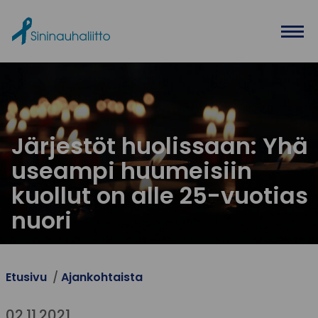
Ohita valikko
Järjestöt huolissaan: Yhä
useampi huumeisiin
kuollut on alle 25-vuotias
nuori
Etusivu
Ajankohtaista
02.11.2021