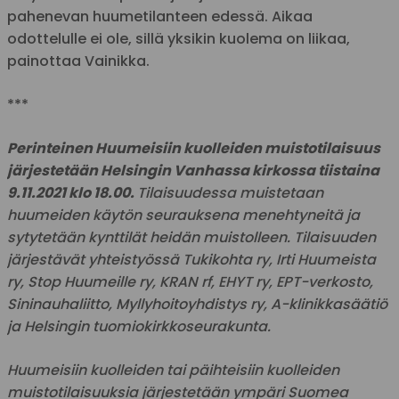
pahenevan huumetilanteen edessä. Aikaa
odottelulle ei ole, sillä yksikin kuolema on liikaa,
painottaa Vainikka.
***
Perinteinen Huumeisiin kuolleiden muistotilaisuus
järjestetään Helsingin Vanhassa kirkossa tiistaina
9.11.2021 klo 18.00.
Tilaisuudessa muistetaan
huumeiden käytön seurauksena menehtyneitä ja
sytytetään kynttilät heidän muistolleen. Tilaisuuden
järjestävät yhteistyössä Tukikohta ry, Irti Huumeista
ry, Stop Huumeille ry, KRAN rf, EHYT ry, EPT-verkosto,
Sininauhaliitto, Myllyhoitoyhdistys ry, A-klinikkasäätiö
ja Helsingin tuomiokirkkoseurakunta.
Huumeisiin kuolleiden tai päihteisiin kuolleiden
muistotilaisuuksia järjestetään ympäri Suomea