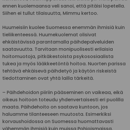
ennen kuolemaansa veli sanoi, että pitäisi lopetella.
Siihen ei tullut tilaisuutta, Mimmu kertoo.
Huumeisiin kuolee Suomessa enemmän ihmisiä kuin
tieliikenteessä. Huumekuolemat olisivat
ehkäistävissä parantamalla päihdepalveluiden
saatavuutta. Tarvitaan monipuolisesti erilaisia
hoitomuotoja, pitkäkestoista psykososiaalista
tukea ja myös lääkkeetöntä hoitoa. Nuorten parissa
tehtävä ehkäisevä päihdetyö ja käytön riskeistä
tiedottaminen ovat yhtä lailla tärkeitä.
– Päihdehoidon piiriin pääseminen on vaikeaa, eikä
oikeus hoitoon toteudu yhdenvertaisesti eri puolilla
maata. Päihdehoito on saatava kuntoon, jos
haluamme tilanteeseen muutosta. Esimerkiksi
korvaushoidossa on Suomessa huomattavasti
vähemmän ihmisiä kuin muissa Pohjoismaissa,