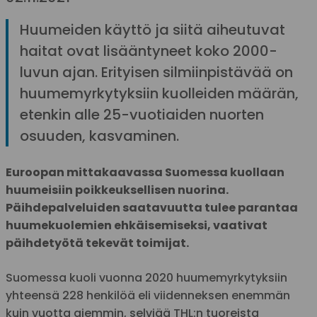
Huumeiden käyttö ja siitä aiheutuvat
haitat ovat lisääntyneet koko 2000-
luvun ajan. Erityisen silmiinpistävää on
huumemyrkytyksiin kuolleiden määrän,
etenkin alle 25-vuotiaiden nuorten
osuuden, kasvaminen.
Euroopan mittakaavassa Suomessa kuollaan
huumeisiin poikkeuksellisen nuorina.
Päihdepalveluiden saatavuutta tulee parantaa
huumekuolemien ehkäisemiseksi, vaativat
päihdetyötä tekevät toimijat.
Suomessa kuoli vuonna 2020 huumemyrkytyksiin
yhteensä 228 henkilöä eli viidenneksen enemmän
kuin vuotta aiemmin, selviää THL:n tuoreista