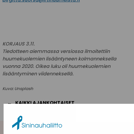
KORJAUS 3.11.
Tiedotteen aiemmassa versiossa ilmoitettiin
huumekuolemien lisääntyneen kolmanneksella
vuonna 2020. Oikea luku oli huumekuolemien
lisääntyminen viidenneksellä.
Kuva: Unsplash
KAIKKI AJANKOHTAISET