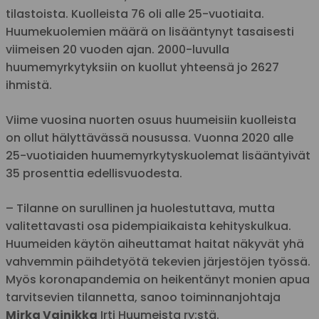
tilastoista. Kuolleista 76 oli alle 25-vuotiaita.
Huumekuolemien määrä on lisääntynyt tasaisesti
viimeisen 20 vuoden ajan. 2000-luvulla
huumemyrkytyksiin on kuollut yhteensä jo 2627
ihmistä.
Viime vuosina nuorten osuus huumeisiin kuolleista
on ollut hälyttävässä nousussa. Vuonna 2020 alle
25-vuotiaiden huumemyrkytyskuolemat lisääntyivät
35 prosenttia edellisvuodesta.
– Tilanne on surullinen ja huolestuttava, mutta
valitettavasti osa pidempiaikaista kehityskulkua.
Huumeiden käytön aiheuttamat haitat näkyvät yhä
vahvemmin päihdetyötä tekevien järjestöjen työssä.
Myös koronapandemia on heikentänyt monien apua
tarvitsevien tilannetta, sanoo toiminnanjohtaja
Mirka Vainikka
Irti Huumeista ry:stä.