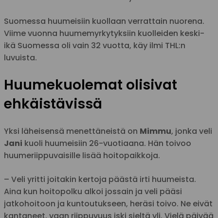
Suomessa huumeisiin kuollaan verrattain nuorena.
Viime vuonna huumemyrkytyksiin kuolleiden keski-
ikä Suomessa oli vain 32 vuotta, käy ilmi THL:n
luvuista.
Huumekuolemat olisivat
ehkäistävissä
Yksi läheisensä menettäneistä on
Mimmu
, jonka veli
Jani
kuoli huumeisiin 26-vuotiaana. Hän toivoo
huumeriippuvaisille lisää hoitopaikkoja.
– Veli yritti joitakin kertoja päästä irti huumeista.
Aina kun hoitopolku alkoi jossain ja veli pääsi
jatkohoitoon ja kuntoutukseen, heräsi toivo. Ne eivät
kantaneet, vaan riippuvuus iski sieltä yli. Vielä päivää