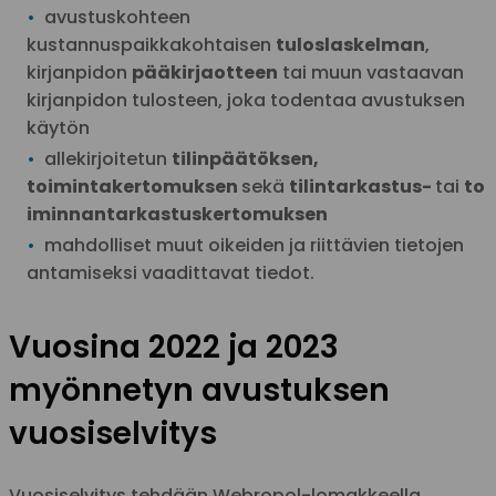
avustuskohteen
kustannuspaikkakohtaisen
tuloslaskelman
,
kirjanpidon
pääkirjaotteen
tai muun vastaavan
kirjanpidon tulosteen, joka todentaa avustuksen
käytön
allekirjoitetun
tilinpäätöksen,
toimintakertomuksen
sekä
tilintarkastus-
tai
to
iminnantarkastuskertomuksen
mahdolliset muut oikeiden ja riittävien tietojen
antamiseksi vaadittavat tiedot.
Vuosina 2022 ja 2023
myönnetyn avustuksen
vuosiselvitys
Vuosiselvitys tehdään Webropol-lomakkeella.