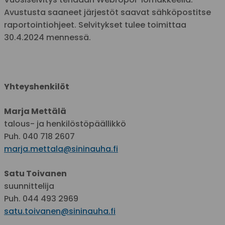
Avustusta saaneet järjestöt saavat sähköpostitse
raportointiohjeet. Selvitykset tulee toimittaa
30.4.2024 mennessä.
Yhteyshenkilöt
Marja Mettälä
talous- ja henkilöstöpäällikkö
Puh. 040 718 2607
marja.mettala@sininauha.fi
Satu Toivanen
suunnittelija
Puh. 044 493 2969
satu.toivanen@sininauha.fi