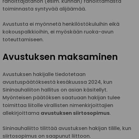
rahoittajatahon (esim. kunnan) rahoittamasta
toiminnasta syntyvää alijäämää.
Avustusta ei myönnetä henkilöstökuluihin eikä
kokouspalkkioihin, ei myöskään ruoka-avun
toteuttamiseen.
Avustuksen maksaminen
Avustuksen hakijalle tiedotetaan
avustuspäätöksestä kesäkuussa 2024, kun
Sininauhaliiton hallitus on asian käsitellyt.
Myönteisen päätöksen saatuaan hakijan tulee
toimittaa liitolle virallisten nimenkirjoittajien
allekirjoittama
avustuksen siirtosopimus
.
Sininauhaliitto tilittää avustuksen hakijan tilille, kun
siirtosopimus on saapunut liittoon.