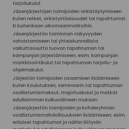
tarjoilukulut
Jäsenjärjestöjen toimijoiden virkistäytymiseen
kuten retket, virkistystilaisuudet tai tapahtumat.
Ei kuitenkaan ulkomaanmatkoihin.
Jäsenjärjestön toiminnan näkyvyyden
vahvistamiseen tai yhteiskunnallista
vaikuttavuutta tuovan tapahtuman tai
kampanjan järjestämiseen; esim. kampanjan
markkinointikulut tai tapahtuman tarjoilu- ja
ohjelmakulut.
Järjestön toimijoiden osaamisen lisäämiseen
kuten koulutuksen, seminaarin tai tapahtuman
osallistumismaksut, majoituskulut ja matkat
edullisimman kulkuvälineen mukaan.
Jäsenjärjestön toimijoiden ja kohderyhmän
osallistumismahdollisuuksien lisäämiseen; esim.
erilaiset tapahtumat ja näihin liittyviin