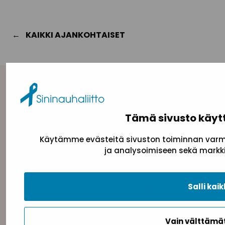
KAIKKI AJANKOHTAISET
Yhteystiedot
Sininauhaliitto (Y-tunnus: 0217042–5)
Tämä sivusto käyt
Pasilanraitio 5, 2. krs, 00240 Helsinki
Käytämme evästeitä sivuston toiminnan varmi
toimisto@sininauha.fi
ja analysoimiseen sekä markki
Salli kaik
Vain välttäm