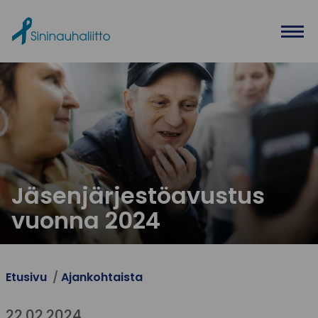
Ohita valikko
Jäsenjärjestöavustus
vuonna 2024
Etusivu
Ajankohtaista
22.02.2024