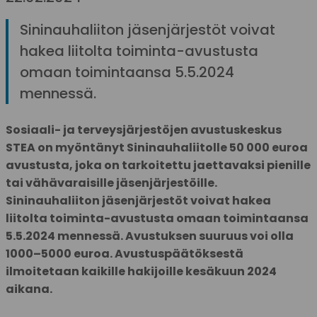
Sininauhaliiton jäsenjärjestöt voivat
hakea liitolta toiminta-avustusta
omaan toimintaansa 5.5.2024
mennessä.
Sosiaali- ja terveysjärjestöjen avustuskeskus
STEA on myöntänyt Sininauhaliitolle 50 000 euroa
avustusta, joka on tarkoitettu jaettavaksi pienille
tai vähävaraisille jäsenjärjestöille.
Sininauhaliiton jäsenjärjestöt voivat hakea
liitolta toiminta-avustusta omaan toimintaansa
5.5.2024 mennessä.
Avustuksen suuruus voi olla
1000–5000 euroa. Avustuspäätöksestä
ilmoitetaan kaikille hakijoille kesäkuun 2024
aikana.