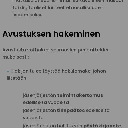
matkakulut edullisimman kulkuvälineen mukaan
tai digitaaliset laitteet etäosallisuuden
lisäämiseksi.
Avustuksen hakeminen
Avustusta voi hakea seuraavien periaatteiden
mukaisesti:
Hakijan tulee täyttää hakulomake, johon
liitetään
jäsenjärjestön
toimintakertomus
edelliseltä vuodelta
jäsenjärjestön
tilinpäätös
edelliseltä
vuodelta
jäsenjärjestön hallituksen
pöytäkirjanote
,