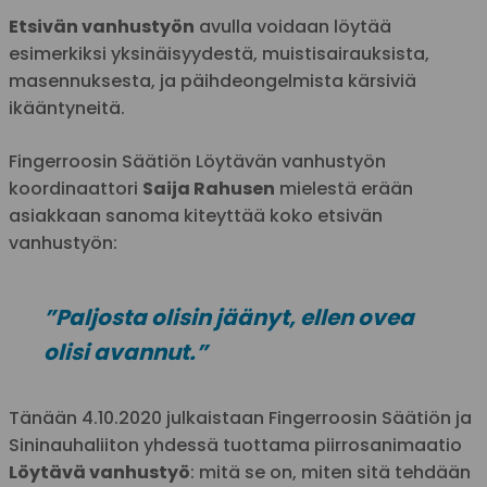
Etsivän vanhustyön
avulla voidaan löytää
esimerkiksi yksinäisyydestä, muistisairauksista,
masennuksesta, ja päihdeongelmista kärsiviä
ikääntyneitä.
Fingerroosin Säätiön Löytävän vanhustyön
koordinaattori
Saija Rahusen
mielestä erään
asiakkaan sanoma kiteyttää koko etsivän
vanhustyön:
”Paljosta olisin jäänyt, ellen ovea
olisi avannut.”
Tänään 4.10.2020 julkaistaan Fingerroosin Säätiön ja
Sininauhaliiton yhdessä tuottama piirrosanimaatio
Löytävä vanhustyö
: mitä se on, miten sitä tehdään