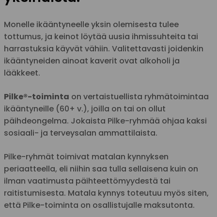
Monelle ikääntyneelle yksin olemisesta tulee
tottumus, ja keinot löytää uusia ihmissuhteita tai
harrastuksia käyvät vähiin. Valitettavasti joidenkin
ikääntyneiden ainoat kaverit ovat alkoholi ja
lääkkeet.
Pilke
®-toiminta
on vertaistuellista ryhmätoimintaa
ikääntyneille (60+ v.), joilla on tai on ollut
päihdeongelma. Jokaista Pilke-ryhmää ohjaa kaksi
sosiaali- ja terveysalan ammattilaista.
Pilke-ryhmät toimivat matalan kynnyksen
periaatteella, eli niihin saa tulla sellaisena kuin on
ilman vaatimusta päihteettömyydestä tai
raitistumisesta. Matala kynnys toteutuu myös siten,
että Pilke-toiminta on osallistujalle maksutonta.