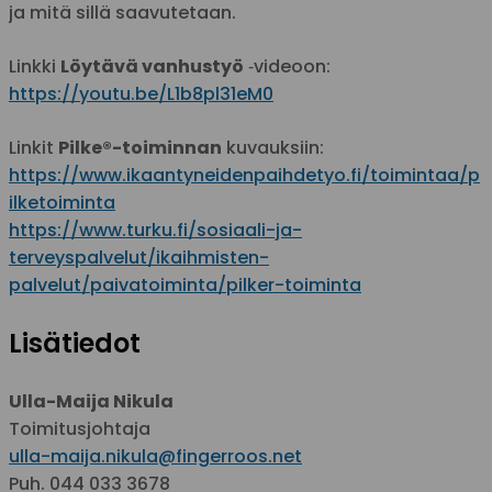
ja mitä sillä saavutetaan.
Linkki
Löytävä vanhustyö
‑videoon:
https://youtu.be/L1b8pl31eM0
Linkit
Pilke®-toiminnan
kuvauksiin:
https://www.ikaantyneidenpaihdetyo.fi/toimintaa/p
ilketoiminta
https://www.turku.fi/sosiaali-ja-
terveyspalvelut/ikaihmisten-
palvelut/paivatoiminta/pilker-toiminta
Lisätiedot
Ulla-Maija Nikula
Toimitusjohtaja
ulla-maija.nikula@fingerroos.net
Puh. 044 033 3678