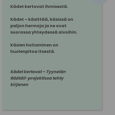
Kädet kertovat ihmisestä.
Kädet – käsittää, käsissä on 
paljon hermoja ja ne ovat 
suorassa yhteydessä aivoihin.
Käsien hoitaminen on 
huolenpitoa itsestä.
Kädet kertovat – Tyynelän 
Räätäli-projektissa tehty 
kirjanen