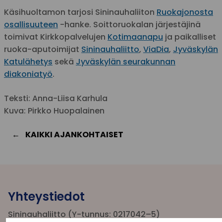
Käsihuoltamon tarjosi Sininauhaliiton
Ruokajonosta
osallisuuteen
-hanke. Soittoruokalan järjestäjinä
toimivat Kirkkopalvelujen
Kotimaanapu
ja paikalliset
ruoka-aputoimijat
Sininauhaliitto
,
ViaDia
,
Jyväskylän
Katulähetys
sekä
Jyväskylän seurakunnan
diakoniatyö
.
Teksti: Anna-Liisa Karhula
Kuva: Pirkko Huopalainen
KAIKKI AJANKOHTAISET
Yhteystiedot
Sininauhaliitto (Y-tunnus: 0217042–5)