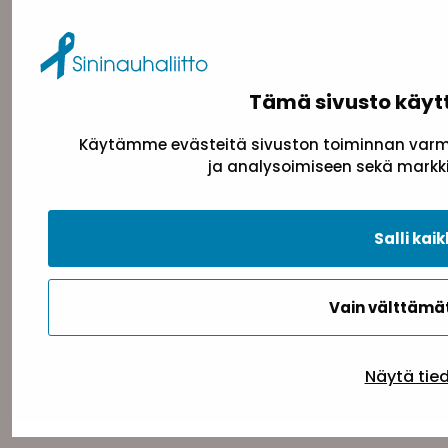
Pasilanraitio 5, 2. krs, 00240 Helsinki
toimisto@sininauha.fi
Tämä sivusto käyt
Käytämme evästeitä sivuston toiminnan varmi
ja analysoimiseen sekä markki
Salli kaik
Tietosuojaseloste
Evästeseloste
Saavutettav
Vain välttäm
Näytä tie
Takaisin ylös