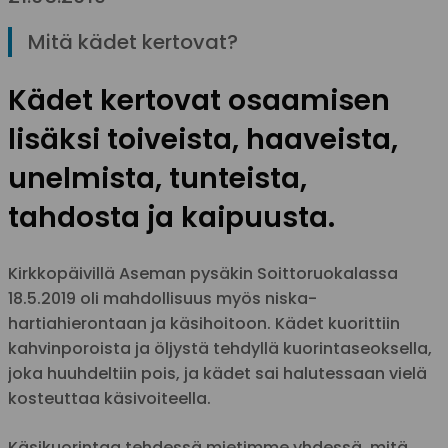
Mitä kädet kertovat?
Kädet kertovat osaamisen
lisäksi toiveista, haaveista,
unelmista, tunteista,
tahdosta ja kaipuusta.
Kirkkopäivillä Aseman pysäkin Soittoruokalassa
18.5.2019 oli mahdollisuus myös niska-
hartiahierontaan ja käsihoitoon. Kädet kuorittiin
kahvinporoista ja öljystä tehdyllä kuorintaseoksella,
joka huuhdeltiin pois, ja kädet sai halutessaan vielä
kosteuttaa käsivoiteella.
Käsikuorintaa tehdessä mietimme yhdessä, mitä