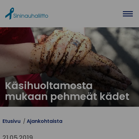
Ohita valikko
Käsihuoltamosta
mukaan pehmeät kädet
Etusivu
Ajankohtaista
21.05.2019