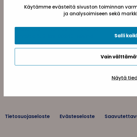
Käytämme evästeitä sivuston toiminnan varmi
ja analysoimiseen sekä markki
Yhteystiedot
Sininauhaliitto (Y-tunnus: 0217042–5)
Salli kaik
Pasilanraitio 5, 2. krs, 00240 Helsinki
toimisto@sininauha.fi
Vain välttäm
Näytä tie
Tietosuojaseloste
Evästeseloste
Saavutettav