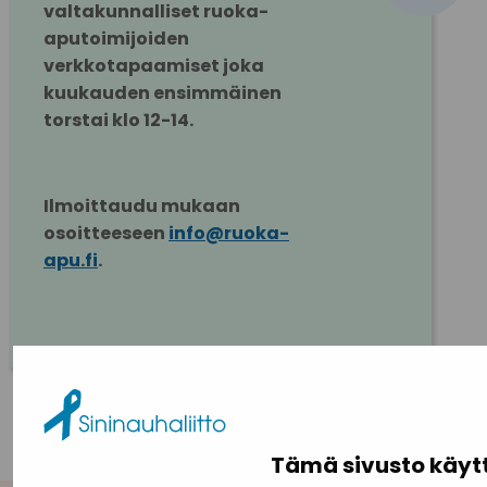
valtakunnalliset ruoka-
aputoimijoiden 
verkkotapaamiset joka 
kuukauden ensimmäinen 
torstai klo 12-14.
Ilmoittaudu mukaan 
osoitteeseen 
info@ruoka-
apu.fi
.
KAIKKI AJANKOHTAISET
Tämä sivusto käyt