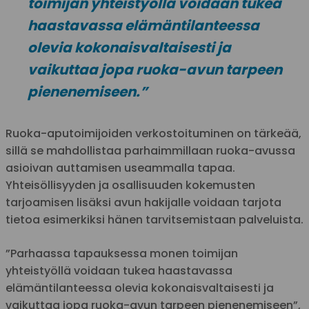
toimijan yhteistyöllä voidaan tukea
haastavassa elämäntilanteessa
olevia kokonaisvaltaisesti ja
vaikuttaa jopa ruoka-avun tarpeen
pienenemiseen.”
Ruoka-aputoimijoiden verkostoituminen on tärkeää,
sillä se mahdollistaa parhaimmillaan ruoka-avussa
asioivan auttamisen useammalla tapaa.
Yhteisöllisyyden ja osallisuuden kokemusten
tarjoamisen lisäksi avun hakijalle voidaan tarjota
tietoa esimerkiksi hänen tarvitsemistaan palveluista.
”Parhaassa tapauksessa monen toimijan
yhteistyöllä voidaan tukea haastavassa
elämäntilanteessa olevia kokonaisvaltaisesti ja
vaikuttaa jopa ruoka-avun tarpeen pienenemiseen”,