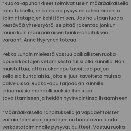
”Ruoka-apuhankkeet toimivat usein määräaikaisella
rahoituksella, mikä estää pysyvien rakenteiden ja
toimintatapojen kehittämisen. Jos halutaan luoda
kestävää yhteistyötä, se pitää rakentaa jonkun
muun kuin määräaikaisen hankerahoituksen
varaan”, Anne Hyyrynen toteaa.
Pekka Lundin mielestä vastuu paikallisten ruoka-
apuverkostojen vetämisestä tulisi olla kunnilla. Hän
muistuttaa, että ruoka-apu tavoittaa paljon
sellaisia kuntalaisia, joita ei juuri tavoiteta muissa
palveluissa. Ruoka-apu tarjoaakin kunnille
erinomaisia mahdollisuuksia ihmisten
tavoittamiseen ja heidän hyvinvointinsa lisäämiseen.
”Määräaikaisella rahoituksella ja vapaaehtoisten
voimin toimivien järjestöjen on haastavaa luoda
verkostotoiminnalle pysyvät puitteet. Vastuu ruoka-