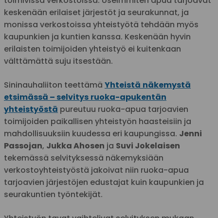
toimivissa verkostoissa. Useimmiten apua tarjoavat
keskenään erilaiset järjestöt ja seurakunnat, ja
monissa verkostoissa yhteistyötä tehdään myös
kaupunkien ja kuntien kanssa. Keskenään hyvin
erilaisten toimijoiden yhteistyö ei kuitenkaan
välttämättä suju itsestään.
Sininauhaliiton teettämä
Yhteistä
näkemystä
etsimässä – selvitys
ruoka-apukentän
yhteistyöstä
pureutuu ruoka-apua tarjoavien
toimijoiden paikallisen yhteistyön haasteisiin ja
mahdollisuuksiin kuudessa eri kaupungissa.
Jenni
Passojan
,
Jukka Ahosen
ja
Suvi Jokelaisen
tekemässä selvityksessä näkemyksiään
verkostoyhteistyöstä jakoivat niin ruoka-apua
tarjoavien järjestöjen edustajat kuin kaupunkien ja
seurakuntien työntekijät.