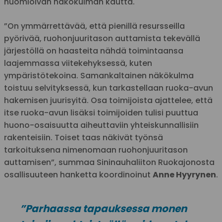
huomioivan näkökulman kautta.
”On ymmärrettävää, että pienillä resursseilla
pyörivää, ruohonjuuritason auttamista tekevällä
järjestöllä on haasteita nähdä toimintaansa
laajemmassa viitekehyksessä, kuten
ympäristötekoina. Samankaltainen näkökulma
toistuu selvityksessä, kun tarkastellaan ruoka-avun
hakemisen juurisyitä. Osa toimijoista ajattelee, että
itse ruoka-avun lisäksi toimijoiden tulisi puuttua
huono-osaisuutta aiheuttaviin yhteiskunnallisiin
rakenteisiin. Toiset taas näkivät työnsä
tarkoituksena nimenomaan ruohonjuuritason
auttamisen”, summaa Sininauhaliiton Ruokajonosta
osallisuuteen hanketta koordinoinut
Anne Hyyrynen
.
”Parhaassa tapauksessa monen