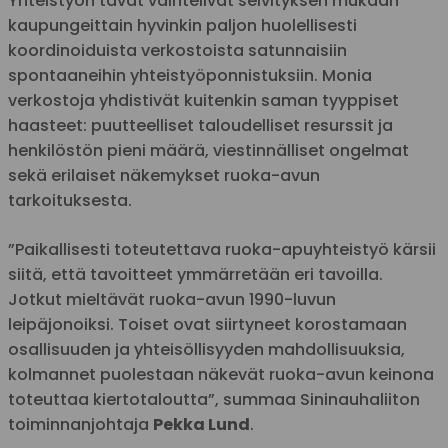
Yhteistyön tavat vaihtelivat selvityksen mukaan
kaupungeittain hyvinkin paljon huolellisesti
koordinoiduista verkostoista satunnaisiin
spontaaneihin yhteistyöponnistuksiin. Monia
verkostoja yhdistivät kuitenkin saman tyyppiset
haasteet: puutteelliset taloudelliset resurssit ja
henkilöstön pieni määrä, viestinnälliset ongelmat
sekä erilaiset näkemykset ruoka-avun
tarkoituksesta.
”Paikallisesti toteutettava ruoka-apuyhteistyö kärsii
siitä, että tavoitteet ymmärretään eri tavoilla.
Jotkut mieltävät ruoka-avun 1990-luvun
leipäjonoiksi. Toiset ovat siirtyneet korostamaan
osallisuuden ja yhteisöllisyyden mahdollisuuksia,
kolmannet puolestaan näkevät ruoka-avun keinona
toteuttaa kiertotaloutta”, summaa Sininauhaliiton
toiminnanjohtaja
Pekka Lund
.