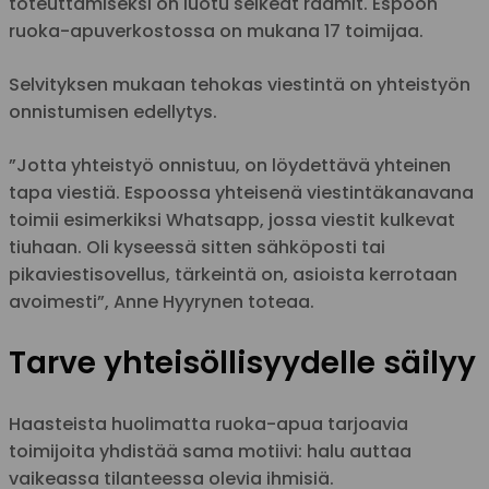
toteuttamiseksi on luotu selkeät raamit. Espoon
ruoka-apuverkostossa on mukana 17 toimijaa.
Selvityksen mukaan tehokas viestintä on yhteistyön
onnistumisen edellytys.
”Jotta yhteistyö onnistuu, on löydettävä yhteinen
tapa viestiä. Espoossa yhteisenä viestintäkanavana
toimii esimerkiksi Whatsapp, jossa viestit kulkevat
tiuhaan. Oli kyseessä sitten sähköposti tai
pikaviestisovellus, tärkeintä on, asioista kerrotaan
avoimesti”, Anne Hyyrynen toteaa.
Tarve yhteisöllisyydelle säilyy
Haasteista huolimatta ruoka-apua tarjoavia
toimijoita yhdistää sama motiivi: halu auttaa
vaikeassa tilanteessa olevia ihmisiä.