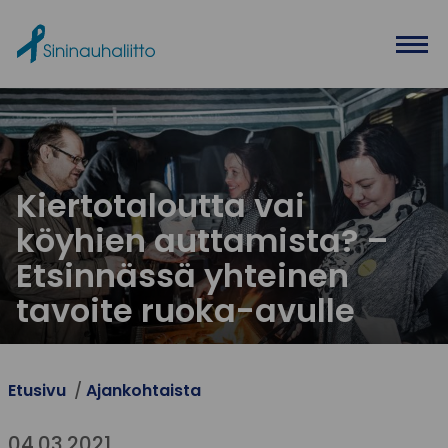
Ohita valikko
Kiertotaloutta vai
köyhien auttamista? –
Etsinnässä yhteinen
tavoite ruoka-avulle
Etusivu
Ajankohtaista
04.03.2021