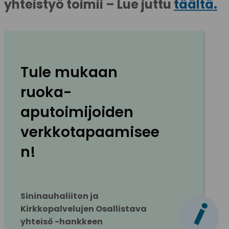
yhteistyö toimii – Lue juttu
täältä.
Tule mukaan 
ruoka-
aputoimijoiden 
verkkotapaamisee
n!
Sininauhaliiton ja 
i
Kirkkopalvelujen Osallistava 
yhteisö -hankkeen 