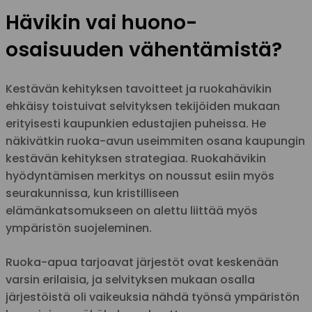
Hävikin vai huono-
osaisuuden vähentämistä?
Kestävän kehityksen tavoitteet ja ruokahävikin
ehkäisy toistuivat selvityksen tekijöiden mukaan
erityisesti kaupunkien edustajien puheissa. He
näkivätkin ruoka-avun useimmiten osana kaupungin
kestävän kehityksen strategiaa. Ruokahävikin
hyödyntämisen merkitys on noussut esiin myös
seurakunnissa, kun kristilliseen
elämänkatsomukseen on alettu liittää myös
ympäristön suojeleminen.
Ruoka-apua tarjoavat järjestöt ovat keskenään
varsin erilaisia, ja selvityksen mukaan osalla
järjestöistä oli vaikeuksia nähdä työnsä ympäristön