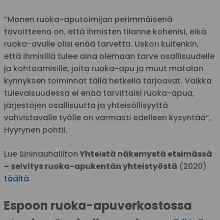
”Monen ruoka-aputoimijan perimmäisenä
tavoitteena on, että ihmisten tilanne kohenisi, eikä
ruoka-avulle olisi enää tarvetta. Uskon kuitenkin,
että ihmisillä tulee aina olemaan tarve osallisuudelle
ja kohtaamisille, joita ruoka-apu ja muut matalan
kynnyksen toiminnat tällä hetkellä tarjoavat. Vaikka
tulevaisuudessa ei enää tarvittaisi ruoka-apua,
järjestöjen osallisuutta ja yhteisöllisyyttä
vahvistavalle työlle on varmasti edelleen kysyntää”,
Hyyrynen pohtii.
Lue Sininauhaliiton
Yhteistä näkemystä etsimässä
– selvitys ruoka-apukentän yhteistyöstä
(2020)
täältä
.
Espoon ruoka-apuverkostossa