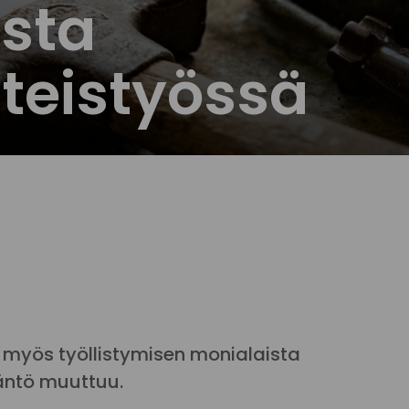
sta
teistyössä
 myös työllistymisen monialaista
äntö muuttuu.