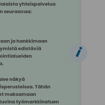
alaista yhteispalvelua 
n seuraavaa:
maan ja hankkimaan 
i
tymistä edistäviä 
ointialueiden 
a.
ulee näkyä 
perusteissa. Tähän 
eet maksamaan 
tuvina työmarkkinatuen 