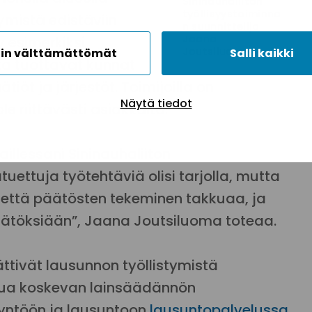
Sininauhaliiton
työllisyystoiminna
tymistä edistäviin
n suunnittelija
Jaana
 esimerkiksi
Joutsiluoma.
in välttämättömät
Salli kaikki
ta tuottavat kunnat
ätiöt ja järjestöt. Toimijoilla on
Näytä tiedot
e riittävästi asiakkaita.
illessani Sininauhaliiton
tuettuja työtehtäviä olisi tarjolla, mutta
ä, että päätösten tekeminen takkuaa, ja
ätöksiään”, Jaana Joutsiluoma toteaa.
ättivät lausunnon työllistymistä
lua koskevan lainsäädännön
yntöön ja lausuntoon
lausuntopalvelussa.