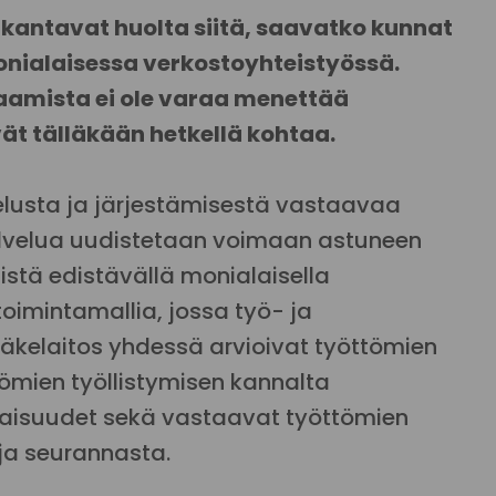
 kantavat huolta siitä, saavatko kunnat
nialaisessa verkostoyhteistyössä.
aamista ei ole varaa menettää
ivät tälläkään hetkellä kohtaa.
telusta ja järjestämisestä vastaavaa
alvelua uudistetaan voimaan astuneen
istä edistävällä monialaisella
toimintamallia, jossa työ- ja
läkelaitos yhdessä arvioivat työttömien
tömien työllistymisen kannalta
aisuudet sekä vastaavat työttömien
ja seurannasta.