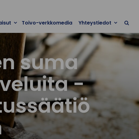
aisut
Toivo-verkkomedia
Yhteystiedot
ten suma
veluita -
tussäätiö
n