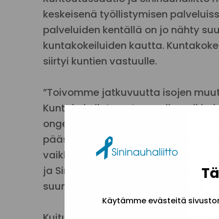
keskeisenä työllistymisen palveluis
palveluiden kentällä on jo nähty su
kuntakokeiluiden kautta. Kuntakokei
siirtyi kuntien vastuulle.
”Toivomme jatkuvuutta isojen muuto
Kuntakokeilut ovat monella paikkak
ongelmia asiakasohjaukseen. Asiak
päässeet heidän työllistymistään tuk
vaikka tarve tähän olisi”, Kuntoutus
ja Sininauhaliiton työllisyystoimin
Tä
suunnittelija
Jaana Joutsiluoma
to
Käytämme evästeitä sivuston 
Kuitusen ja Joutsiluoman mukaan m