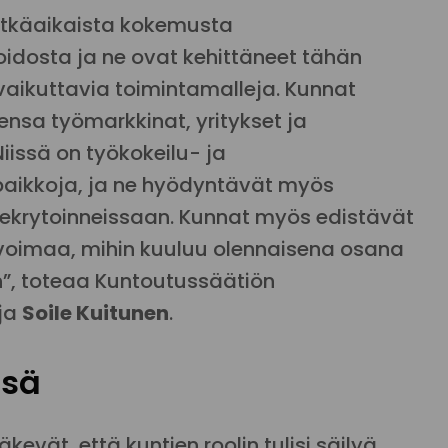
pitkäaikaista kokemusta
oidosta ja ne ovat kehittäneet tähän
 vaikuttavia toimintamalleja. Kunnat
ensa työmarkkinat, yritykset ja
iissä on työkokeilu- ja
aikkoja, ja ne hyödyntävät myös
ekrytoinneissaan. Kunnat myös edistävät
voimaa, mihin kuuluu olennaisena osana
n”, toteaa Kuntoutussäätiön
aja
Soile Kuitunen
.
nsä
kevät, että kuntien roolin tulisi säilyä