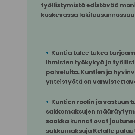
työllistymistä edistävää moni
koskevassa lakilausunnossaa
Kuntia tulee tukea tarjoa
ihmisten työkykyä ja työllis
palveluita. Kuntien ja hyvinv
yhteistyötä on vahvistettav
Kuntien roolin ja vastuun t
sakkomaksujen määräytymis
saakka kunnat ovat joutun
sakkomaksuja Kelalle palau