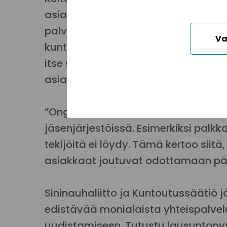
asiakkaiden ohjaus erilaisiin työllis
palveluihin kangertelee. Tämä näkyy
Va
kuntouttavassa työtoiminnassa, jo
itse sekä erilaiset yleishyödylliset sä
asiakaspaikkoja, mutta monella ei ol
”Ongelma näkyy konkreettisesti viera
jäsenjärjestöissä. Esimerkiksi palkka
tekijöitä ei löydy. Tämä kertoo siit
asiakkaat joutuvat odottamaan pä
Sininauhaliitto ja Kuntoutussäätiö j
edistävää monialaista yhteispalve
uudistamiseen. Tutustu lausuntopy