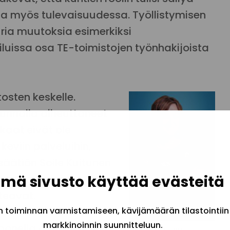
sa myös tulevaisuudessa. Työllistymisen
uria muutoksia esimerkiksi
luissa osa TE-toimistojen työnhakijoista
sten keskelle.
unnalla aiheuttaneet
kaat eivät ole
eviin palveluihin,
säätiön Soile Kuitunen
nasta vastaava
mä sivusto käyttää evästeitä
teavat.
toiminnan varmistamiseen, kävijämäärän tilastointiin
markkinoinnin suunnitteluun.
onella alueella