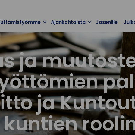
kuttamistyömme
Ajankohtaista
Jäsenille
Julk
us ja muutos
yöttömien pal
itto ja Kuntou
kuntien rooli