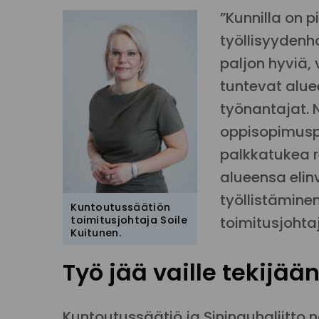
”Kunnilla on 
työllisyydenh
paljon hyviä,
tuntevat alue
työnantajat. N
oppisopimusp
palkkatukea r
alueensa elin
työllistämine
Kuntoutussäätiön
toimitusjohtaja Soile
toimitusjoht
Kuitunen.
Työ jää vaille tekijää
Kuntoutussäätiö ja Sininauhaliitto nä