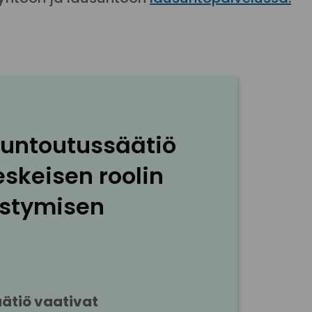
Kuntoutussäätiö 
skeisen roolin 
istymisen 
ätiö vaativat 