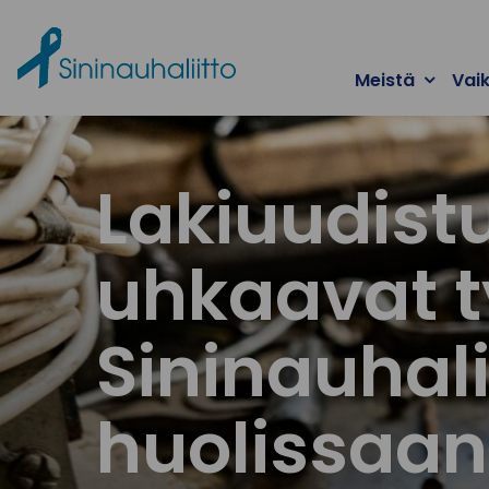
Ohita valikko
Meistä
Vai
Lakiuudist
uhkaavat t
Sininauhali
huolissaan 