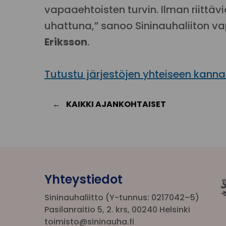
vapaaehtoisten turvin. Ilman riittä
uhattuna,” sanoo Sininauhaliiton 
Eriksson
.
Tutustu järjestöjen yhteiseen kann
KAIKKI AJANKOHTAISET
Yhteystiedot
Sininauhaliitto (Y-tunnus: 0217042–5)
Pasilanraitio 5, 2. krs, 00240 Helsinki
toimisto@sininauha.fi