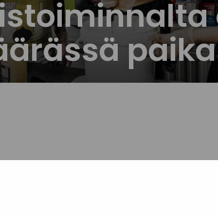
stoiminnalta
äärässä paik
i ole ilmainen resurssi, vaan edellyttää
ulutusta ja tukirakenteita. Sininauhaliitto