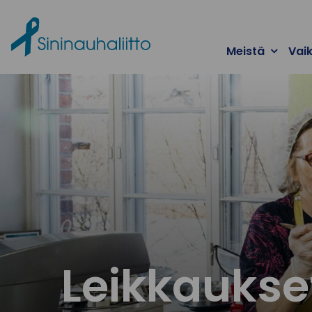
Ohita valikko
Meistä
Vai
Leikkaukse