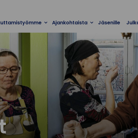
kuttamistyömme
Ajankohtaista
Jäsenille
Julk
t