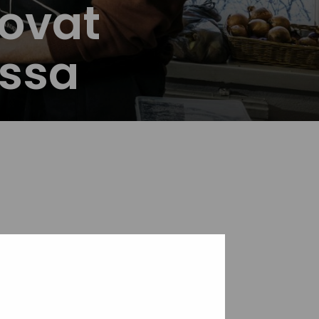
 ovat
assa