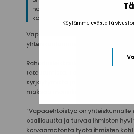
on mukana järjestöjen yhteisess
Tä
hallituksen puoliväliriihtä harki
kohdistuvia leikkauksia.
Käytämme evästeitä sivuston 
Vapaaehtoistoiminta ei ole vain sos
yhteiskuntamme kriisivalmiuden, osa
Va
Rahoitusleikkaukset heikentävät su
toteutumista. Tämä tarkoittaa muu
syrjäytymistä ja palveluiden kuorm
maksaa moninkertaisesti enemmän 
”Vapaaehtoistyö on yhteiskunnalle el
osallisuutta ja turvaa ihmisten hyvi
korvaamatonta työtä ihmisten koht