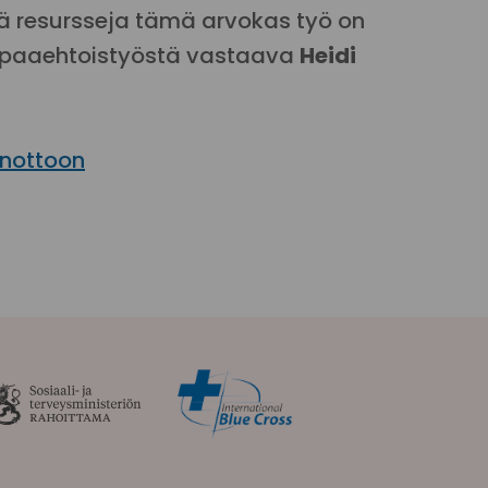
viä resursseja tämä arvokas työ on
vapaaehtoistyöstä vastaava
Heidi
anottoon