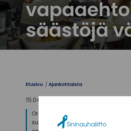
vapaaehtoi
säästöjä v
Etusivu
Ajankohtaista
15.04.2025
Organisoitu vapaaehtoistoiminta e
suunnitelmallista koordinointia, ko