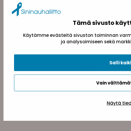
Yhteystiedot
Tämä sivusto käyt
Sininauhaliitto (Y-tunnus: 0217042–5)
Pasilanraitio 5, 2. krs, 00240 Helsinki
Käytämme evästeitä sivuston toiminnan varmi
ja analysoimiseen sekä markki
toimisto@sininauha.fi
Salli kaik
Vain välttäm
Näytä tie
Tietosuojaseloste
Evästeseloste
Saavutettav