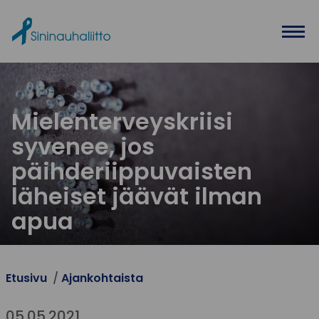
Ohita valikko
Mielenterveyskriisi
syvenee, jos
päihderiippuvaisten
läheiset jäävät ilman
apua
Etusivu
Ajankohtaista
05.05.2021