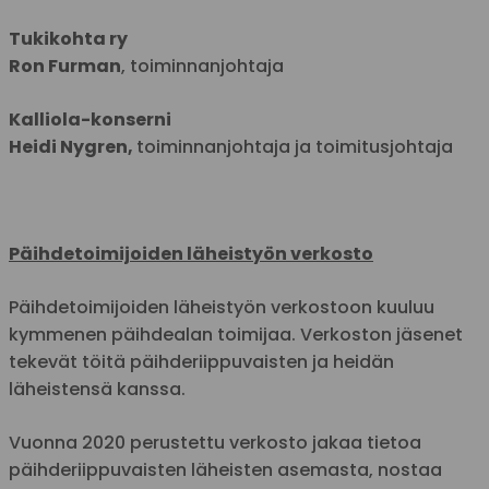
Tukikohta ry
Ron Furman
, toiminnanjohtaja
Kalliola-konserni
Heidi Nygren,
toiminnanjohtaja ja toimitusjohtaja
Päihdetoimijoiden läheistyön verkosto
Päihdetoimijoiden läheistyön verkostoon kuuluu
kymmenen päihdealan toimijaa. Verkoston jäsenet
tekevät töitä päihderiippuvaisten ja heidän
läheistensä kanssa.
Vuonna 2020 perustettu verkosto jakaa tietoa
päihderiippuvaisten läheisten asemasta, nostaa