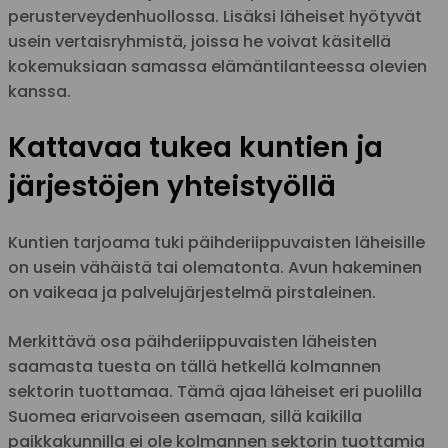
perusterveydenhuollossa. Lisäksi läheiset hyötyvät
usein vertaisryhmistä, joissa he voivat käsitellä
kokemuksiaan samassa elämäntilanteessa olevien
kanssa.
Kattavaa tukea kuntien ja
järjestöjen yhteistyöllä
Kuntien tarjoama tuki päihderiippuvaisten läheisille
on usein vähäistä tai olematonta. Avun hakeminen
on vaikeaa ja palvelujärjestelmä pirstaleinen.
Merkittävä osa päihderiippuvaisten läheisten
saamasta tuesta on tällä hetkellä kolmannen
sektorin tuottamaa. Tämä ajaa läheiset eri puolilla
Suomea eriarvoiseen asemaan, sillä kaikilla
paikkakunnilla ei ole kolmannen sektorin tuottamia