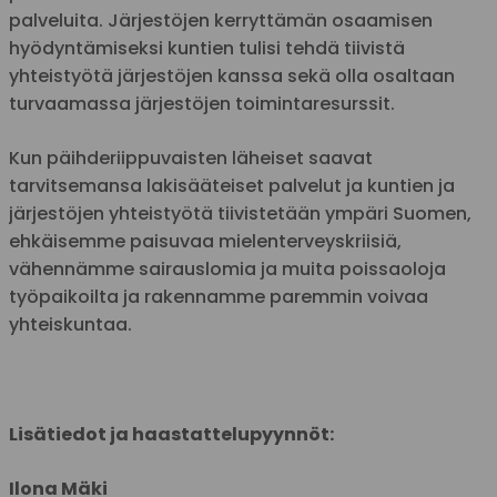
palveluita. Järjestöjen kerryttämän osaamisen
hyödyntämiseksi kuntien tulisi tehdä tiivistä
yhteistyötä järjestöjen kanssa sekä olla osaltaan
turvaamassa järjestöjen toimintaresurssit.
Kun päihderiippuvaisten läheiset saavat
tarvitsemansa lakisääteiset palvelut ja kuntien ja
järjestöjen yhteistyötä tiivistetään ympäri Suomen,
ehkäisemme paisuvaa mielenterveyskriisiä,
vähennämme sairauslomia ja muita poissaoloja
työpaikoilta ja rakennamme paremmin voivaa
yhteiskuntaa.
Lisätiedot ja haastattelupyynnöt:
Ilona Mäki