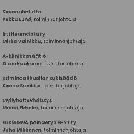
Sininauhaliitto
Pekka Lund
, toiminnanjohtaja
Irti Huumeista ry
Mirka Vainikka
, toiminnanjohtaja
A-klinikkasäätiö
Olavi Kaukonen
, toimitusjohtaja
Kriminaalihuollon tukisäätiö
Sanna Sunikka
, toimitusjohtaja
Myllyhoitoyhdistys
Minna Ekholm
, toiminnanjohtaja
Ehkäisevä päihdetyö EHYT ry
Juha Mikkonen
, toiminnanjohtaja