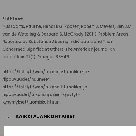
*Lähteet:
Hussaarts, Pauline, Hendrik G. Roozen, Robert J. Meyers, Ben J.M.
van de Wetering & Barbara S. McCrady (2011). Problem Areas
Reported by Substance Abusing Individuals and Their
Concerned Significant Others. The American journal on
addictions 21(1). Praeger, 38–46.
https://thl.fi/fi/web/alkoholi-tupakka-ja-
riippuvuudet/huumeet
https://thl.fi/fi/web/alkoholi-tupakka-ja-
riippuvuudet/alkoholi/usein-kysytyt-
kysymykset/juomiskulttuuri
KAIKKI AJANKOHTAISET