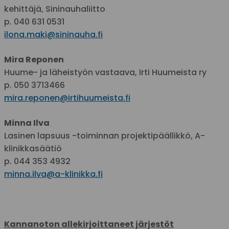
kehittäjä, Sininauhaliitto
p. 040 631 0531
ilona.maki@sininauha.fi
Mira Reponen
Huume- ja läheistyön vastaava, Irti Huumeista ry
p. 050 3713466
mira.reponen@irtihuumeista.fi
Minna Ilva
Lasinen lapsuus -toiminnan projektipäällikkö, A-
klinikkasäätiö
p. 044 353 4932
minna.ilva@a-klinikka.fi
Kannanoton allekirjoittaneet järjestöt