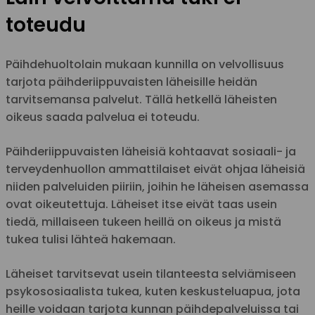
toteudu
Päihdehuoltolain mukaan kunnilla on velvollisuus
tarjota päihderiippuvaisten läheisille heidän
tarvitsemansa palvelut. Tällä hetkellä läheisten
oikeus saada palvelua ei toteudu.
Päihderiippuvaisten läheisiä kohtaavat sosiaali- ja
terveydenhuollon ammattilaiset eivät ohjaa läheisiä
niiden palveluiden piiriin, joihin he läheisen asemassa
ovat oikeutettuja. Läheiset itse eivät taas usein
tiedä, millaiseen tukeen heillä on oikeus ja mistä
tukea tulisi lähteä hakemaan.
Läheiset tarvitsevat usein tilanteesta selviämiseen
psykososiaalista tukea, kuten keskusteluapua, jota
heille voidaan tarjota kunnan päihdepalveluissa tai