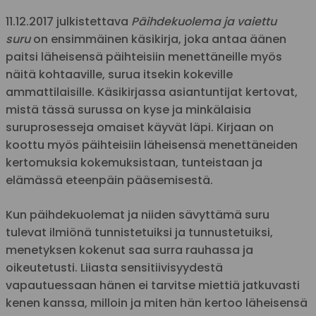
11.12.2017 julkistettava
Päihdekuolema ja vaiettu
suru
on ensimmäinen käsikirja, joka antaa äänen
paitsi läheisensä päihteisiin menettäneille myös
näitä kohtaaville, surua itsekin kokeville
ammattilaisille. Käsikirjassa asiantuntijat kertovat,
mistä tässä surussa on kyse ja minkälaisia
suruprosesseja omaiset käyvät läpi. Kirjaan on
koottu myös päihteisiin läheisensä menettäneiden
kertomuksia kokemuksistaan, tunteistaan ja
elämässä eteenpäin pääsemisestä.
Kun päihdekuolemat ja niiden sävyttämä suru
tulevat ilmiönä tunnistetuiksi ja tunnustetuiksi,
menetyksen kokenut saa surra rauhassa ja
oikeutetusti. Liiasta sensitiivisyydestä
vapautuessaan hänen ei tarvitse miettiä jatkuvasti
kenen kanssa, milloin ja miten hän kertoo läheisensä