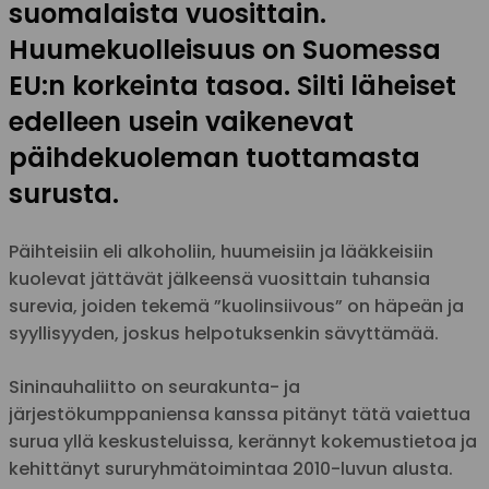
suomalaista vuosittain.
Huumekuolleisuus on Suomessa
EU:n korkeinta tasoa. Silti läheiset
edelleen usein vaikenevat
päihdekuoleman tuottamasta
surusta.
Päihteisiin eli alkoholiin, huumeisiin ja lääkkeisiin
kuolevat jättävät jälkeensä vuosittain tuhansia
surevia, joiden tekemä ”kuolinsiivous” on häpeän ja
syyllisyyden, joskus helpotuksenkin sävyttämää.
Sininauhaliitto on seurakunta- ja
järjestökumppaniensa kanssa pitänyt tätä vaiettua
surua yllä keskusteluissa, kerännyt kokemustietoa ja
kehittänyt sururyhmätoimintaa 2010-luvun alusta.