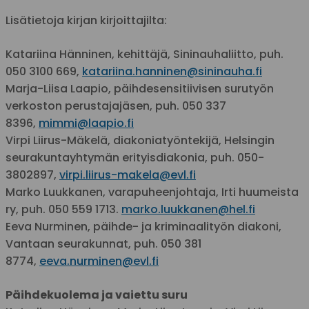
Lisätietoja kirjan kirjoittajilta:
Katariina Hänninen, kehittäjä, Sininauhaliitto, puh.
050 3100 669,
katariina.hanninen@sininauha.fi
Marja-Liisa Laapio, päihdesensitiivisen surutyön
verkoston perustajajäsen, puh. 050 337
8396,
mimmi@laapio.fi
Virpi Liirus-Mäkelä, diakoniatyöntekijä, Helsingin
seurakuntayhtymän erityisdiakonia, puh. 050-
3802897,
virpi.liirus-makela@evl.fi
Marko Luukkanen, varapuheenjohtaja, Irti huumeista
ry, puh. 050 559 1713.
marko.luukkanen@hel.fi
Eeva Nurminen, päihde- ja kriminaalityön diakoni,
Vantaan seurakunnat, puh. 050 381
8774,
eeva.nurminen@evl.fi
Päihdekuolema ja vaiettu suru