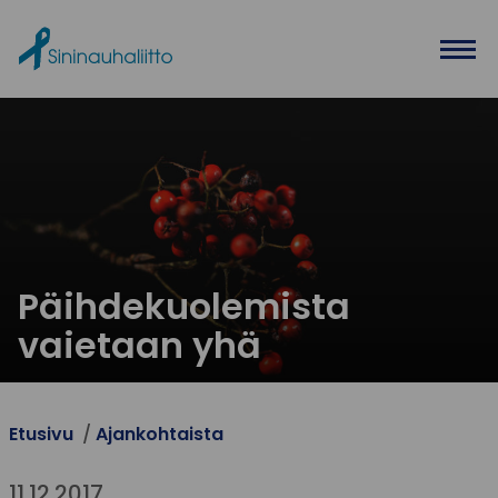
Ohita valikko
Päihdekuolemista
vaietaan yhä
Etusivu
Ajankohtaista
11.12.2017