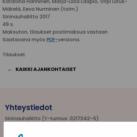
Katariina Hänninen, Marja-Liisa Laapio, Virpi Liirus-
Mäkelä, Eeva Nurminen (toim.)
Sininauhaliitto 2017
49 s.
Maksuton, tilaukset postimaksua vastaan
Saatavana myös
PDF-
versiona.
Tilaukset
KAIKKI AJANKOHTAISET
Yhteystiedot
Sininauhaliitto (Y-tunnus: 0217042–5)
Pasilanraitio 5, 2. krs, 00240 Helsinki
toimisto@sininauha.fi