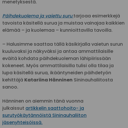
menetyksestä.
Päihdekuolema ja vaiettu suru
tarjoaa esimerkkejä
tavoista käsitellä surua ja muistaa vainajaa kaikkien
elämää – ja kuolemaa – kunnioittavilla tavoilla.
– Halusimme saattaa tällä käsikirjalla vaietun surun
kuuluvaksi ja näkyväksi ja antaa ammattilaisille
eväitä kohdata päihdekuoleman lähipiirissään
kokeneet. Myös ammattilaisilla tulisi olla tilaa ja
lupa käsitellä surua, ikääntyneiden päihdetyön
kehittäjä
Katariina Hänninen
Sininauhaliitosta
sanoo.
Hänninen on aiemmin tänä vuonna
julkaissut
artikkelin saattohoito- ja
surutyökäytännöistä Sininauhaliiton
jäsenyhteisöissä.