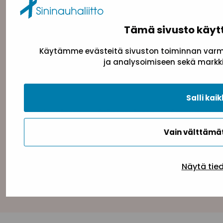
Tämä sivusto käyt
Käytämme evästeitä sivuston toiminnan varmi
ja analysoimiseen sekä markki
Salli kaik
Tietosuojaseloste
Evästeseloste
Saavutettav
Vain välttäm
Näytä tie
Takaisin ylös